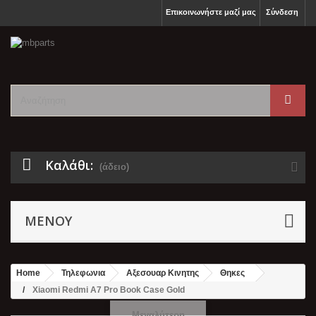
Επικοινωνήστε μαζί μας
Σύνδεση
Καλάθι:
(άδειο)
ΜΕΝΟΎ
Home
Τηλεφωνια
Αξεσουαρ Κινητης
Θηκες
Xiaomi Redmi A7 Pro Book Case Gold
Μεγαλύτερη