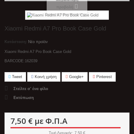
προβολή
Xiaomi Redmi A7 Pro Book Case Gold
Κατάσταση:
Νέο προϊόν
Xiaomi Redmi A7 Pro Book Case Gold
BARCODE:162039
Tweet
Κοινή χρήση
Google+
Pinterest
Στείλτε σ' ένα φίλο
Εκτύπωση
7,50 €
με Φ.Π.Α
Τιμή Λιανικής
: 7,50 €