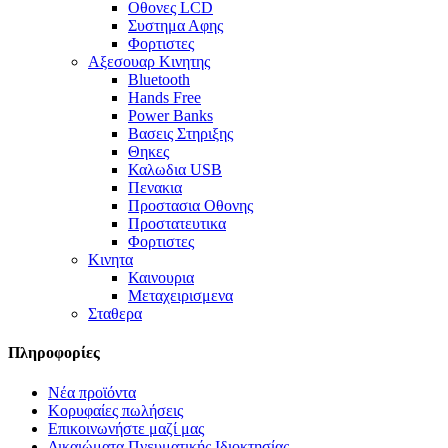
Οθονες LCD
Συστημα Αφης
Φορτιστες
Αξεσουαρ Κινητης
Bluetooth
Hands Free
Power Banks
Βασεις Στηριξης
Θηκες
Καλωδια USB
Πενακια
Προστασια Οθονης
Προστατευτικα
Φορτιστες
Κινητα
Καινουρια
Μεταχειρισμενα
Σταθερα
Πληροφορίες
Νέα προϊόντα
Κορυφαίες πωλήσεις
Επικοινωνήστε μαζί μας
Δικαιώματα Πνευματικής Ιδιοκτησίας