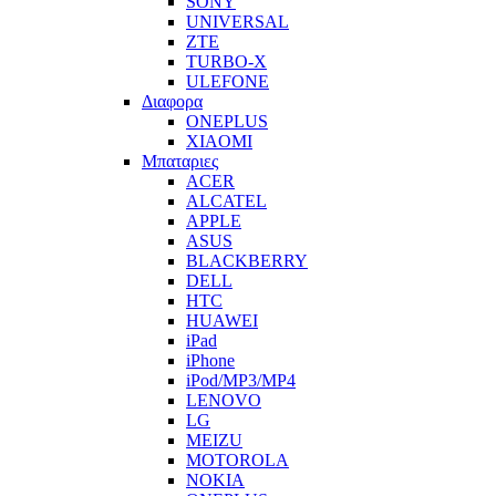
SONY
UNIVERSAL
ZTE
TURBO-X
ULEFONE
Διαφορα
ONEPLUS
XIAOMI
Μπαταριες
ACER
ALCATEL
APPLE
ASUS
BLACKBERRY
DELL
HTC
HUAWEI
iPad
iPhone
iPod/MP3/MP4
LENOVO
LG
MEIZU
MOTOROLA
NOKIA