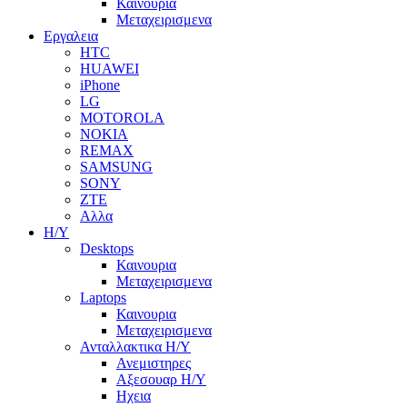
Καινουρια
Μεταχειρισμενα
Εργαλεια
HTC
HUAWEI
iPhone
LG
MOTOROLA
NOKIA
REMAX
SAMSUNG
SONY
ZTE
Αλλα
Η/Υ
Desktops
Καινουρια
Μεταχειρισμενα
Laptops
Καινουρια
Μεταχειρισμενα
Ανταλλακτικα H/Y
Ανεμιστηρες
Αξεσουαρ Η/Υ
Ηχεια