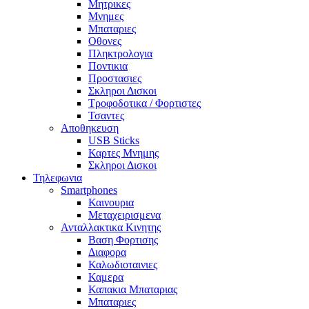
Μητρικες
Μνημες
Μπαταριες
Οθονες
Πληκτρολογια
Ποντικια
Προστασιες
Σκληροι Δισκοι
Τροφοδοτικα / Φορτιστες
Τσαντες
Αποθηκευση
USB Sticks
Καρτες Μνημης
Σκληροι Δισκοι
Τηλεφωνια
Smartphones
Καινουρια
Μεταχειρισμενα
Ανταλλακτικα Κινητης
Βαση Φορτισης
Διαφορα
Καλωδιοταινιες
Καμερα
Καπακια Μπαταριας
Μπαταριες