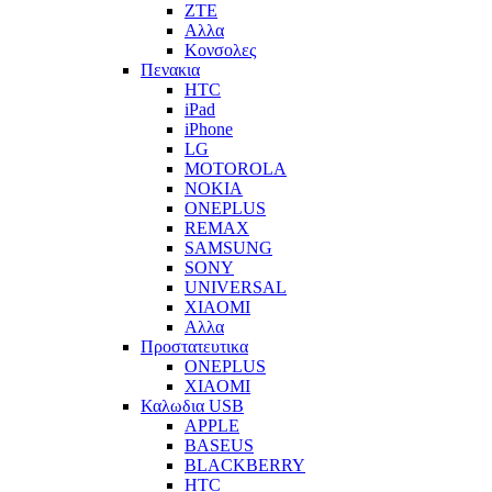
ZTE
Αλλα
Κονσολες
Πενακια
HTC
iPad
iPhone
LG
MOTOROLA
NOKIA
ONEPLUS
REMAX
SAMSUNG
SONY
UNIVERSAL
XIAOMI
Αλλα
Προστατευτικα
ONEPLUS
XIAOMI
Καλωδια USB
APPLE
BASEUS
BLACKBERRY
HTC