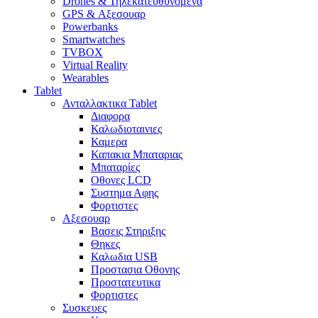
Drones & Τηλεκατευθυνομενα
GPS & Αξεσουαρ
Powerbanks
Smartwatches
TVBOX
Virtual Reality
Wearables
Tablet
Ανταλλακτικα Tablet
Διαφορα
Καλωδιοταινιες
Καμερα
Καπακια Μπαταριας
Μπαταρίες
Οθονες LCD
Συστημα Αφης
Φορτιστες
Αξεσουαρ
Βασεις Στηριξης
Θηκες
Καλωδια USB
Προστασια Οθονης
Προστατευτικα
Φορτιστες
Συσκευες