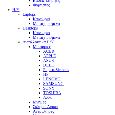
Βασεις Στηριξης
Φορτιστες
Η/Υ
Laptops
Καινουρια
Μεταχειρισμενα
Desktops
Καινουρια
Μεταχειρισμενα
Ανταλλακτικα H/Y
Μπαταριες
ACER
APPLE
ASUS
DELL
Fujitsu-Siemens
HP
LENOVO
SAMSUNG
SONY
TOSHIBA
Αλλα
Μνημες
Σκληροι Δισκοι
Ανεμιστηρες