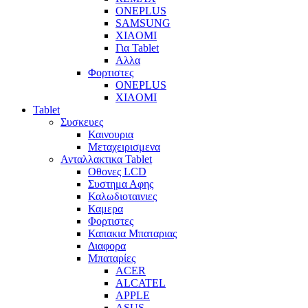
ONEPLUS
SAMSUNG
XIAOMI
Για Tablet
Αλλα
Φορτιστες
ONEPLUS
XIAOMI
Tablet
Συσκευες
Καινουρια
Μεταχειρισμενα
Ανταλλακτικα Tablet
Οθονες LCD
Συστημα Αφης
Καλωδιοταινιες
Καμερα
Φορτιστες
Καπακια Μπαταριας
Διαφορα
Μπαταρίες
ACER
ALCATEL
APPLE
ASUS