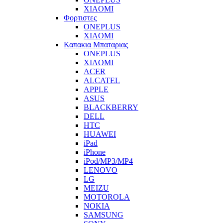
XIAOMI
Φορτιστες
ONEPLUS
XIAOMI
Καπακια Μπαταριας
ONEPLUS
XIAOMI
ACER
ALCATEL
APPLE
ASUS
BLACKBERRY
DELL
HTC
HUAWEI
iPad
iPhone
iPod/MP3/MP4
LENOVO
LG
MEIZU
MOTOROLA
NOKIA
SAMSUNG