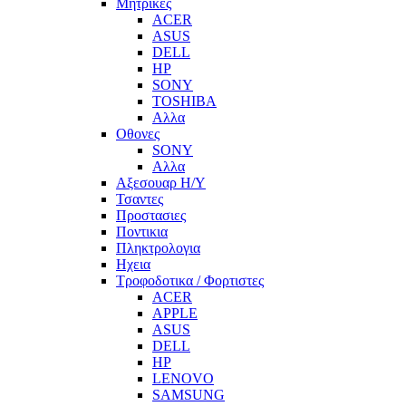
Μητρικες
ACER
ASUS
DELL
HP
SONY
TOSHIBA
Αλλα
Οθονες
SONY
Αλλα
Αξεσουαρ Η/Υ
Τσαντες
Προστασιες
Ποντικια
Πληκτρολογια
Ηχεια
Τροφοδοτικα / Φορτιστες
ACER
APPLE
ASUS
DELL
HP
LENOVO
SAMSUNG