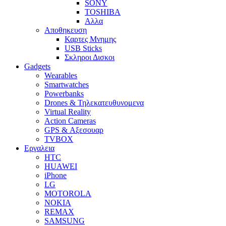
SONY
TOSHIBA
Αλλα
Αποθηκευση
Καρτες Μνημης
USB Sticks
Σκληροι Δισκοι
Gadgets
Wearables
Smartwatches
Powerbanks
Drones & Τηλεκατευθυνομενα
Virtual Reality
Action Cameras
GPS & Αξεσουαρ
TVBOX
Εργαλεια
HTC
HUAWEI
iPhone
LG
MOTOROLA
NOKIA
REMAX
SAMSUNG