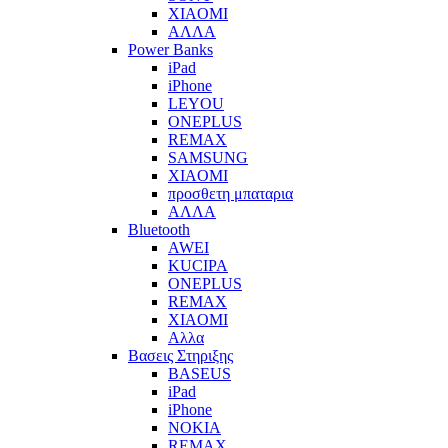
XIAOMI
ΑΛΛΑ
Power Banks
iPad
iPhone
LEYOU
ONEPLUS
REMAX
SAMSUNG
XIAOMI
προσθετη μπαταρια
ΑΛΛΑ
Bluetooth
AWEI
KUCIPA
ONEPLUS
REMAX
XIAOMI
Αλλα
Βασεις Στηριξης
BASEUS
iPad
iPhone
NOKIA
REMAX