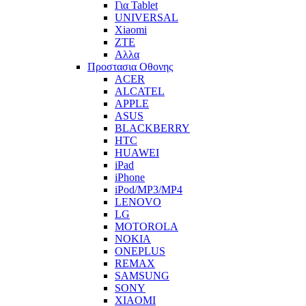
Για Tablet
UNIVERSAL
Xiaomi
ZTE
Αλλα
Προστασια Οθονης
ACER
ALCATEL
APPLE
ASUS
BLACKBERRY
HTC
HUAWEI
iPad
iPhone
iPod/MP3/MP4
LENOVO
LG
MOTOROLA
NOKIA
ONEPLUS
REMAX
SAMSUNG
SONY
XIAOMI