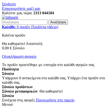
Σύνδεση
Επικοινωνήστε μαζί μας
Καλέστε μας τώρα:
2313 044184
Αναζήτηση
Καλάθι:
0
προϊόν
Προϊόντα
(άδειο)
Κανένα προϊόν
Θα καθοριστεί
Αποστολή
0,00 €
Σύνολο
Ολοκλήρωση αγορών
Το προϊόν προστέθηκε με επιτυχία στο καλάθι αγορών σας
Ποσότητα
Σύνολο
Υπάρχουν
0
αντικείμενα στο καλάθι σας.
Υπάρχει ένα προϊόν στο
καλάθι σας.
Σύνολο προϊόντων
Σύνολο μεταφορικών
Θα καθοριστεί
Σύνολο
Συνέχεια στις αγορές
Προχωρήστε στο ταμείο
Μενού