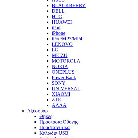
BLACKBERRY
DELL
HTC
HUAWEI
iPad
iPhone
iPod/MP3/MP4
LENOVO
LG
MEIZU
MOTOROLA
NOKIA
ONEPLUS
Power Bank
SONY
UNIVERSAL
XIAOMI
ZTE
ΑΛΛΑ
Αξεσουαρ
Θηκες
Προστασια Οθονης
Προστατευτικα
Καλωδια USB