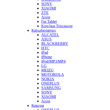
SONY
XIAOMI
ZTE
Αλλα
Για Tablet
Κινεζικα Τηλεφωνα
Καλωδιοταινιες
ALCATEL
ASUS
BLACKBERRY
HTC
iPad
iPhone
iPod/MP3/MP4
LG
MEIZU
MOTOROLA
NOKIA
ONEPLUS
SAMSUNG
SONY
XIAOMI
Αλλα
Καμερα
ONEPLUS