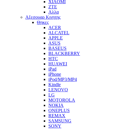
XIAOMI
ZTE
Αλλα
Αξεσουαρ Κινητης
Θηκες
ACER
ALCATEL
APPLE
ASUS
BASEUS
BLACKBERRY
HTC
HUAWEI
iPad
iPhone
iPod/MP3/MP4
Kindle
LENOVO
LG
MOTOROLA
NOKIA
ONEPLUS
REMAX
SAMSUNG
SONY