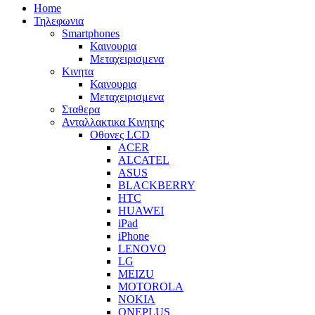
Home
Τηλεφωνια
Smartphones
Καινουρια
Μεταχειρισμενα
Κινητα
Καινουρια
Μεταχειρισμενα
Σταθερα
Ανταλλακτικα Κινητης
Οθονες LCD
ACER
ALCATEL
ASUS
BLACKBERRY
HTC
HUAWEI
iPad
iPhone
LENOVO
LG
MEIZU
MOTOROLA
NOKIA
ONEPLUS