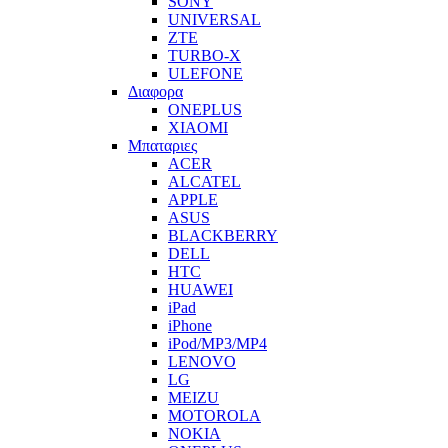
SONY
UNIVERSAL
ZTE
TURBO-X
ULEFONE
Διαφορα
ONEPLUS
XIAOMI
Μπαταριες
ACER
ALCATEL
APPLE
ASUS
BLACKBERRY
DELL
HTC
HUAWEI
iPad
iPhone
iPod/MP3/MP4
LENOVO
LG
MEIZU
MOTOROLA
NOKIA