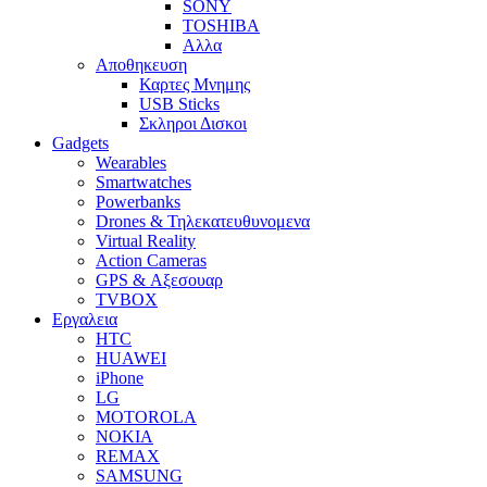
SONY
TOSHIBA
Αλλα
Αποθηκευση
Καρτες Μνημης
USB Sticks
Σκληροι Δισκοι
Gadgets
Wearables
Smartwatches
Powerbanks
Drones & Τηλεκατευθυνομενα
Virtual Reality
Action Cameras
GPS & Αξεσουαρ
TVBOX
Εργαλεια
HTC
HUAWEI
iPhone
LG
MOTOROLA
NOKIA
REMAX
SAMSUNG