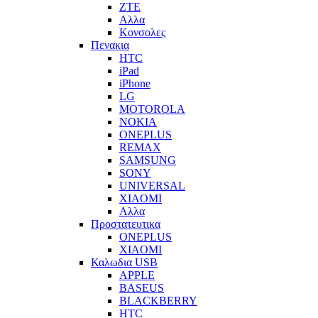
ZTE
Αλλα
Κονσολες
Πενακια
HTC
iPad
iPhone
LG
MOTOROLA
NOKIA
ONEPLUS
REMAX
SAMSUNG
SONY
UNIVERSAL
XIAOMI
Αλλα
Προστατευτικα
ONEPLUS
XIAOMI
Καλωδια USB
APPLE
BASEUS
BLACKBERRY
HTC