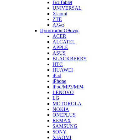
Για Tablet
UNIVERSAL
Xiaomi
ZTE
Αλλα
Προστασια Οθονης
ACER
ALCATEL
APPLE
ASUS
BLACKBERRY
HTC
HUAWEI
iPad
iPhone
iPod/MP3/MP4
LENOVO
LG
MOTOROLA
NOKIA
ONEPLUS
REMAX
SAMSUNG
SONY
XIAOMI