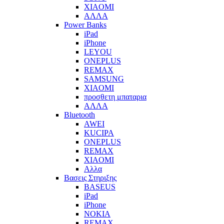
XIAOMI
ΑΛΛΑ
Power Banks
iPad
iPhone
LEYOU
ONEPLUS
REMAX
SAMSUNG
XIAOMI
προσθετη μπαταρια
ΑΛΛΑ
Bluetooth
AWEI
KUCIPA
ONEPLUS
REMAX
XIAOMI
Αλλα
Βασεις Στηριξης
BASEUS
iPad
iPhone
NOKIA
REMAX