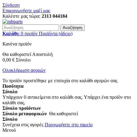
Σύνδεση
Επικοινωνήστε μαζί μας
Καλέστε μας τώρα:
2313 044184
Αναζήτηση
Καλάθι:
0
προϊόν
Προϊόντα
(άδειο)
Κανένα προϊόν
Θα καθοριστεί
Αποστολή
0,00 €
Σύνολο
Ολοκλήρωση αγορών
Το προϊόν προστέθηκε με επιτυχία στο καλάθι αγορών σας
Ποσότητα
Σύνολο
Υπάρχουν
0
αντικείμενα στο καλάθι σας.
Υπάρχει ένα προϊόν στο
καλάθι σας.
Σύνολο προϊόντων
Σύνολο μεταφορικών
Θα καθοριστεί
Σύνολο
Συνέχεια στις αγορές
Προχωρήστε στο ταμείο
Μενού