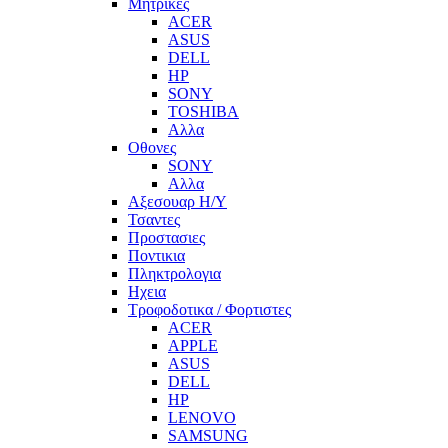
Μητρικες
ACER
ASUS
DELL
HP
SONY
TOSHIBA
Αλλα
Οθονες
SONY
Αλλα
Αξεσουαρ Η/Υ
Τσαντες
Προστασιες
Ποντικια
Πληκτρολογια
Ηχεια
Τροφοδοτικα / Φορτιστες
ACER
APPLE
ASUS
DELL
HP
LENOVO
SAMSUNG