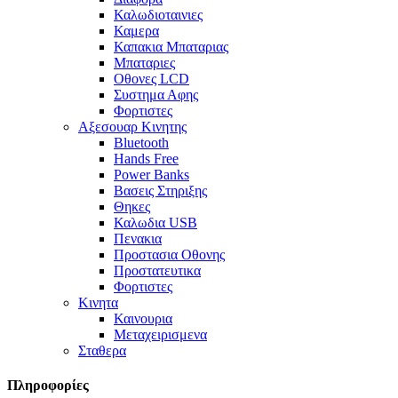
Καλωδιοταινιες
Καμερα
Καπακια Μπαταριας
Μπαταριες
Οθονες LCD
Συστημα Αφης
Φορτιστες
Αξεσουαρ Κινητης
Bluetooth
Hands Free
Power Banks
Βασεις Στηριξης
Θηκες
Καλωδια USB
Πενακια
Προστασια Οθονης
Προστατευτικα
Φορτιστες
Κινητα
Καινουρια
Μεταχειρισμενα
Σταθερα
Πληροφορίες