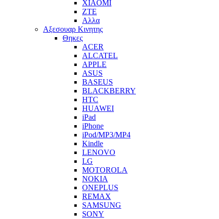
XIAOMI
ZTE
Αλλα
Αξεσουαρ Κινητης
Θηκες
ACER
ALCATEL
APPLE
ASUS
BASEUS
BLACKBERRY
HTC
HUAWEI
iPad
iPhone
iPod/MP3/MP4
Kindle
LENOVO
LG
MOTOROLA
NOKIA
ONEPLUS
REMAX
SAMSUNG
SONY