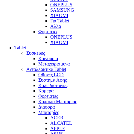
ONEPLUS
SAMSUNG
XIAOMI
Για Tablet
Αλλα
Φορτιστες
ONEPLUS
XIAOMI
Tablet
Συσκευες
Καινουρια
Μεταχειρισμενα
Ανταλλακτικα Tablet
Οθονες LCD
Συστημα Αφης
Καλωδιοταινιες
Καμερα
Φορτιστες
Καπακια Μπαταριας
Διαφορα
Μπαταρίες
ACER
ALCATEL
APPLE
ASUS