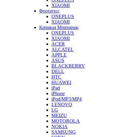
XIAOMI
Φορτιστες
ONEPLUS
XIAOMI
Καπακια Μπαταριας
ONEPLUS
XIAOMI
ACER
ALCATEL
APPLE
ASUS
BLACKBERRY
DELL
HTC
HUAWEI
iPad
iPhone
iPod/MP3/MP4
LENOVO
LG
MEIZU
MOTOROLA
NOKIA
SAMSUNG