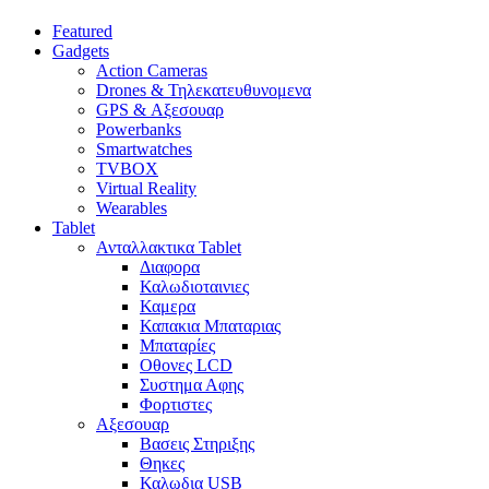
Featured
Gadgets
Action Cameras
Drones & Τηλεκατευθυνομενα
GPS & Αξεσουαρ
Powerbanks
Smartwatches
TVBOX
Virtual Reality
Wearables
Tablet
Ανταλλακτικα Tablet
Διαφορα
Καλωδιοταινιες
Καμερα
Καπακια Μπαταριας
Μπαταρίες
Οθονες LCD
Συστημα Αφης
Φορτιστες
Αξεσουαρ
Βασεις Στηριξης
Θηκες
Καλωδια USB