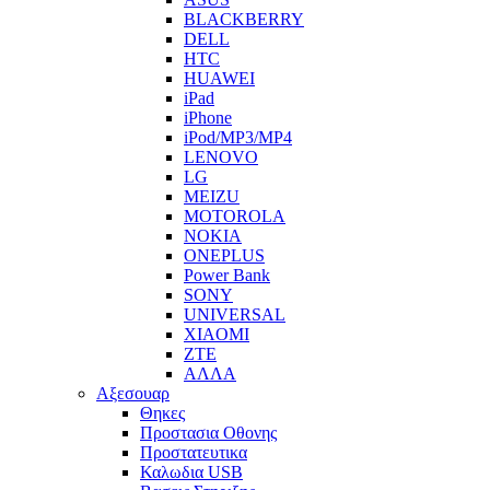
BLACKBERRY
DELL
HTC
HUAWEI
iPad
iPhone
iPod/MP3/MP4
LENOVO
LG
MEIZU
MOTOROLA
NOKIA
ONEPLUS
Power Bank
SONY
UNIVERSAL
XIAOMI
ZTE
ΑΛΛΑ
Αξεσουαρ
Θηκες
Προστασια Οθονης
Προστατευτικα
Καλωδια USB