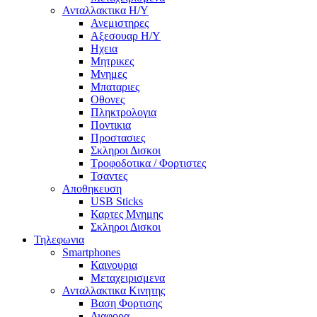
Ανταλλακτικα H/Y
Ανεμιστηρες
Αξεσουαρ Η/Υ
Ηχεια
Μητρικες
Μνημες
Μπαταριες
Οθονες
Πληκτρολογια
Ποντικια
Προστασιες
Σκληροι Δισκοι
Τροφοδοτικα / Φορτιστες
Τσαντες
Αποθηκευση
USB Sticks
Καρτες Μνημης
Σκληροι Δισκοι
Τηλεφωνια
Smartphones
Καινουρια
Μεταχειρισμενα
Ανταλλακτικα Κινητης
Βαση Φορτισης
Διαφορα