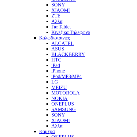
SONY
XIAOMI
ZTE
Αλλα
Για Tablet
Κινεζικα Τηλεφωνα
Καλωδιοταινιες
ALCATEL
ASUS
BLACKBERRY
HTC
iPad
iPhone
iPod/MP3/MP4
LG
MEIZU
MOTOROLA
NOKIA
ONEPLUS
SAMSUNG
SONY
XIAOMI
Αλλα
Καμερα
ONEPLUS