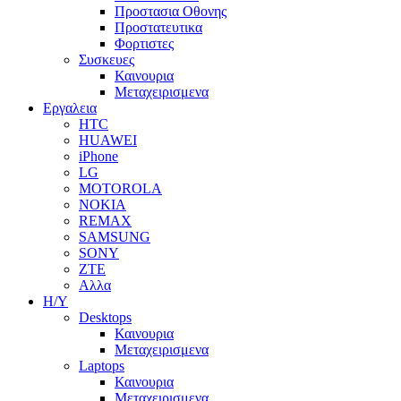
Προστασια Οθονης
Προστατευτικα
Φορτιστες
Συσκευες
Καινουρια
Μεταχειρισμενα
Εργαλεια
HTC
HUAWEI
iPhone
LG
MOTOROLA
NOKIA
REMAX
SAMSUNG
SONY
ZTE
Αλλα
Η/Υ
Desktops
Καινουρια
Μεταχειρισμενα
Laptops
Καινουρια
Μεταχειρισμενα