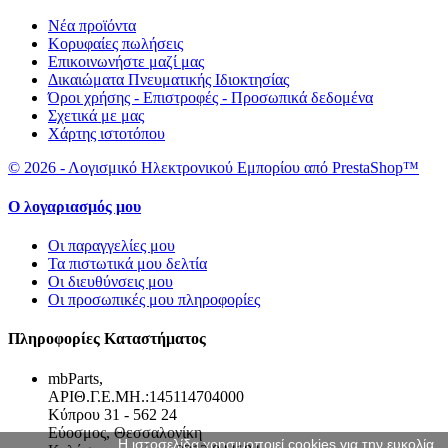
Νέα προϊόντα
Κορυφαίες πωλήσεις
Επικοινωνήστε μαζί μας
Δικαιώματα Πνευματικής Ιδιοκτησίας
Όροι χρήσης - Επιστροφές - Προσωπικά δεδομένα
Σχετικά με μας
Χάρτης ιστοτόπου
© 2026 - Λογισμικό Ηλεκτρονικού Εμπορίου από PrestaShop™
Ο λογαριασμός μου
Οι παραγγελίες μου
Τα πιστωτικά μου δελτία
Οι διευθύνσεις μου
Οι προσωπικές μου πληροφορίες
Πληροφορίες Καταστήματος
mbParts,
ΑΡΙΘ.Γ.Ε.ΜΗ.:145114704000
Κύπρου 31 - 562 24
Εύοσμος, Θεσσαλονίκη
Η ιστοσελίδα χρησιμοποιεί cookies για την ευκολία