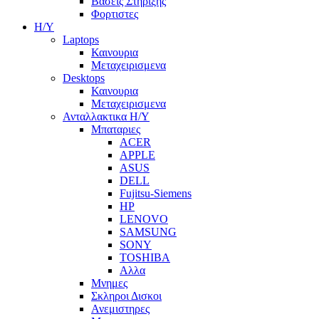
Βασεις Στηριξης
Φορτιστες
Η/Υ
Laptops
Καινουρια
Μεταχειρισμενα
Desktops
Καινουρια
Μεταχειρισμενα
Ανταλλακτικα H/Y
Μπαταριες
ACER
APPLE
ASUS
DELL
Fujitsu-Siemens
HP
LENOVO
SAMSUNG
SONY
TOSHIBA
Αλλα
Μνημες
Σκληροι Δισκοι
Ανεμιστηρες