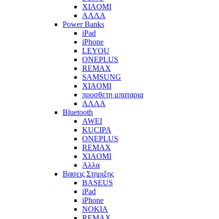
XIAOMI
ΑΛΛΑ
Power Banks
iPad
iPhone
LEYOU
ONEPLUS
REMAX
SAMSUNG
XIAOMI
προσθετη μπαταρια
ΑΛΛΑ
Bluetooth
AWEI
KUCIPA
ONEPLUS
REMAX
XIAOMI
Αλλα
Βασεις Στηριξης
BASEUS
iPad
iPhone
NOKIA
REMAX