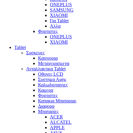
ONEPLUS
SAMSUNG
XIAOMI
Για Tablet
Αλλα
Φορτιστες
ONEPLUS
XIAOMI
Tablet
Συσκευες
Καινουρια
Μεταχειρισμενα
Ανταλλακτικα Tablet
Οθονες LCD
Συστημα Αφης
Καλωδιοταινιες
Καμερα
Φορτιστες
Καπακια Μπαταριας
Διαφορα
Μπαταρίες
ACER
ALCATEL
APPLE
ASUS