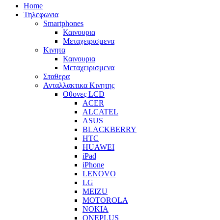
Home
Τηλεφωνια
Smartphones
Καινουρια
Μεταχειρισμενα
Κινητα
Καινουρια
Μεταχειρισμενα
Σταθερα
Ανταλλακτικα Κινητης
Οθονες LCD
ACER
ALCATEL
ASUS
BLACKBERRY
HTC
HUAWEI
iPad
iPhone
LENOVO
LG
MEIZU
MOTOROLA
NOKIA
ONEPLUS