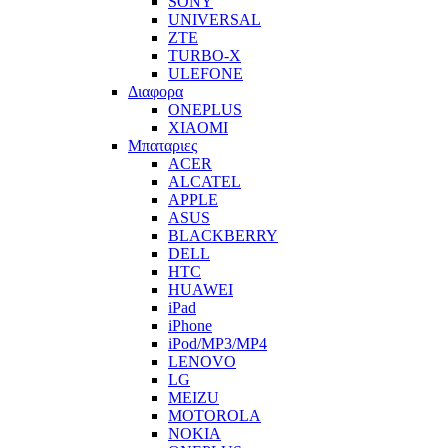
SONY
UNIVERSAL
ZTE
TURBO-X
ULEFONE
Διαφορα
ONEPLUS
XIAOMI
Μπαταριες
ACER
ALCATEL
APPLE
ASUS
BLACKBERRY
DELL
HTC
HUAWEI
iPad
iPhone
iPod/MP3/MP4
LENOVO
LG
MEIZU
MOTOROLA
NOKIA