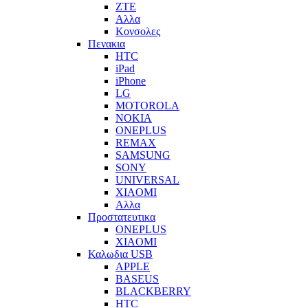
ZTE
Αλλα
Κονσολες
Πενακια
HTC
iPad
iPhone
LG
MOTOROLA
NOKIA
ONEPLUS
REMAX
SAMSUNG
SONY
UNIVERSAL
XIAOMI
Αλλα
Προστατευτικα
ONEPLUS
XIAOMI
Καλωδια USB
APPLE
BASEUS
BLACKBERRY
HTC