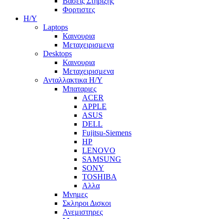
Βασεις Στηριξης
Φορτιστες
Η/Υ
Laptops
Καινουρια
Μεταχειρισμενα
Desktops
Καινουρια
Μεταχειρισμενα
Ανταλλακτικα H/Y
Μπαταριες
ACER
APPLE
ASUS
DELL
Fujitsu-Siemens
HP
LENOVO
SAMSUNG
SONY
TOSHIBA
Αλλα
Μνημες
Σκληροι Δισκοι
Ανεμιστηρες