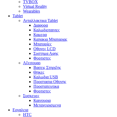
TVBOX
Virtual Reality
Wearables
Tablet
Ανταλλακτικα Tablet
Διαφορα
Καλωδιοταινιες
Καμερα
Καπακια Μπαταριας
Μπαταρίες
Οθονες LCD
Συστημα Αφης
Φορτιστες
Αξεσουαρ
Βασεις Στηριξης
Θηκες
Καλωδια USB
Προστασια Οθονης
Προστατευτικα
Φορτιστες
Συσκευες
Καινουρια
Μεταχειρισμενα
Εργαλεια
HTC