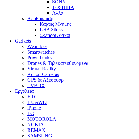
SONY
TOSHIBA
Αλλα
Αποθηκευση
Καρτες Μνημης
USB Sticks
Σκληροι Δισκοι
Gadgets
Wearables
Smartwatches
Powerbanks
Drones & Τηλεκατευθυνομενα
Virtual Reality
Action Cameras
GPS & Αξεσουαρ
TVBOX
Εργαλεια
HTC
HUAWEI
iPhone
LG
MOTOROLA
NOKIA
REMAX
SAMSUNG