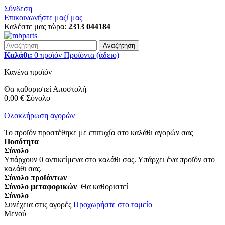
Σύνδεση
Επικοινωνήστε μαζί μας
Καλέστε μας τώρα:
2313 044184
Αναζήτηση
Καλάθι:
0
προϊόν
Προϊόντα
(άδειο)
Κανένα προϊόν
Θα καθοριστεί
Αποστολή
0,00 €
Σύνολο
Ολοκλήρωση αγορών
Το προϊόν προστέθηκε με επιτυχία στο καλάθι αγορών σας
Ποσότητα
Σύνολο
Υπάρχουν
0
αντικείμενα στο καλάθι σας.
Υπάρχει ένα προϊόν στο
καλάθι σας.
Σύνολο προϊόντων
Σύνολο μεταφορικών
Θα καθοριστεί
Σύνολο
Συνέχεια στις αγορές
Προχωρήστε στο ταμείο
Μενού