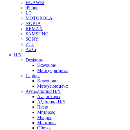
HUAWEI
iPhone
LG
MOTOROLA
NOKIA
REMAX
SAMSUNG
SONY
ZTE
Αλλα
Η/Υ
Desktops
Καινουρια
Μεταχειρισμενα
Laptops
Καινουρια
Μεταχειρισμενα
Ανταλλακτικα H/Y
Ανεμιστηρες
Αξεσουαρ Η/Υ
Ηχεια
Μητρικες
Μνημες
Μπαταριες
Οθονες