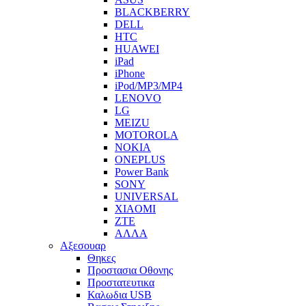
BLACKBERRY
DELL
HTC
HUAWEI
iPad
iPhone
iPod/MP3/MP4
LENOVO
LG
MEIZU
MOTOROLA
NOKIA
ONEPLUS
Power Bank
SONY
UNIVERSAL
XIAOMI
ZTE
ΑΛΛΑ
Αξεσουαρ
Θηκες
Προστασια Οθονης
Προστατευτικα
Καλωδια USB