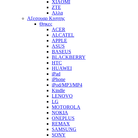
XIAOMI
ZTE
Αλλα
Αξεσουαρ Κινητης
Θηκες
ACER
ALCATEL
APPLE
ASUS
BASEUS
BLACKBERRY
HTC
HUAWEI
iPad
iPhone
iPod/MP3/MP4
Kindle
LENOVO
LG
MOTOROLA
NOKIA
ONEPLUS
REMAX
SAMSUNG
SONY