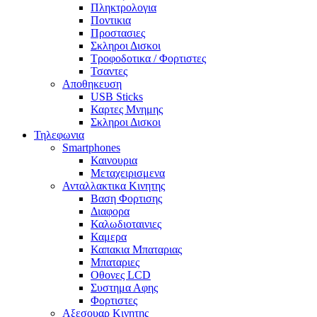
Πληκτρολογια
Ποντικια
Προστασιες
Σκληροι Δισκοι
Τροφοδοτικα / Φορτιστες
Τσαντες
Αποθηκευση
USB Sticks
Καρτες Μνημης
Σκληροι Δισκοι
Τηλεφωνια
Smartphones
Καινουρια
Μεταχειρισμενα
Ανταλλακτικα Κινητης
Βαση Φορτισης
Διαφορα
Καλωδιοταινιες
Καμερα
Καπακια Μπαταριας
Μπαταριες
Οθονες LCD
Συστημα Αφης
Φορτιστες
Αξεσουαρ Κινητης