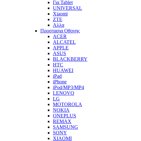
Για Tablet
UNIVERSAL
Xiaomi
ZTE
Αλλα
Προστασια Οθονης
ACER
ALCATEL
APPLE
ASUS
BLACKBERRY
HTC
HUAWEI
iPad
iPhone
iPod/MP3/MP4
LENOVO
LG
MOTOROLA
NOKIA
ONEPLUS
REMAX
SAMSUNG
SONY
XIAOMI