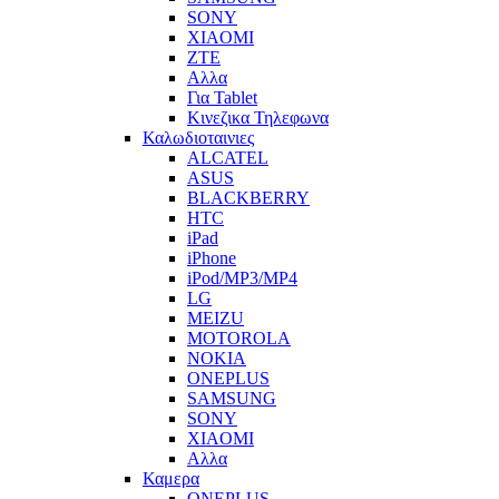
SONY
XIAOMI
ZTE
Αλλα
Για Tablet
Κινεζικα Τηλεφωνα
Καλωδιοταινιες
ALCATEL
ASUS
BLACKBERRY
HTC
iPad
iPhone
iPod/MP3/MP4
LG
MEIZU
MOTOROLA
NOKIA
ONEPLUS
SAMSUNG
SONY
XIAOMI
Αλλα
Καμερα
ONEPLUS