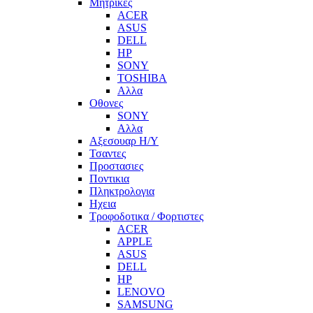
Μητρικες
ACER
ASUS
DELL
HP
SONY
TOSHIBA
Αλλα
Οθονες
SONY
Αλλα
Αξεσουαρ Η/Υ
Τσαντες
Προστασιες
Ποντικια
Πληκτρολογια
Ηχεια
Τροφοδοτικα / Φορτιστες
ACER
APPLE
ASUS
DELL
HP
LENOVO
SAMSUNG