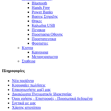
Bluetooth
Hands Free
Power Banks
Βασεις Στηριξης
Θηκες
Καλωδια USB
Πενακια
Προστασια Οθονης
Προστατευτικα
Φορτιστες
Κινητα
Καινουρια
Μεταχειρισμενα
Σταθερα
Πληροφορίες
Νέα προϊόντα
Κορυφαίες πωλήσεις
Επικοινωνήστε μαζί μας
Δικαιώματα Πνευματικής Ιδιοκτησίας
Όροι χρήσης - Επιστροφές - Προσωπικά δεδομένα
Σχετικά με μας
Χάρτης ιστοτόπου