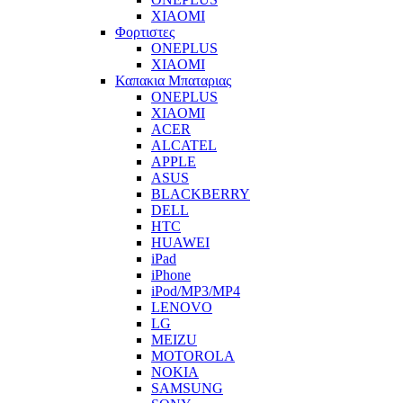
XIAOMI
Φορτιστες
ONEPLUS
XIAOMI
Καπακια Μπαταριας
ONEPLUS
XIAOMI
ACER
ALCATEL
APPLE
ASUS
BLACKBERRY
DELL
HTC
HUAWEI
iPad
iPhone
iPod/MP3/MP4
LENOVO
LG
MEIZU
MOTOROLA
NOKIA
SAMSUNG