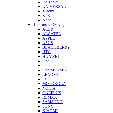
Για Tablet
UNIVERSAL
Xiaomi
ZTE
Αλλα
Προστασια Οθονης
ACER
ALCATEL
APPLE
ASUS
BLACKBERRY
HTC
HUAWEI
iPad
iPhone
iPod/MP3/MP4
LENOVO
LG
MOTOROLA
NOKIA
ONEPLUS
REMAX
SAMSUNG
SONY
XIAOMI