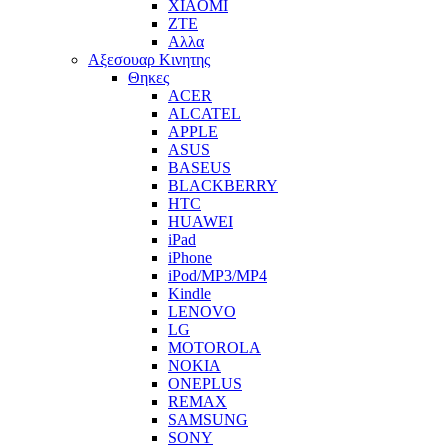
XIAOMI
ZTE
Αλλα
Αξεσουαρ Κινητης
Θηκες
ACER
ALCATEL
APPLE
ASUS
BASEUS
BLACKBERRY
HTC
HUAWEI
iPad
iPhone
iPod/MP3/MP4
Kindle
LENOVO
LG
MOTOROLA
NOKIA
ONEPLUS
REMAX
SAMSUNG
SONY