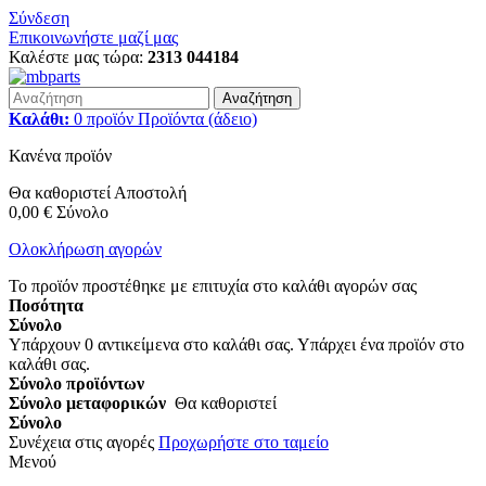
Σύνδεση
Επικοινωνήστε μαζί μας
Καλέστε μας τώρα:
2313 044184
Αναζήτηση
Καλάθι:
0
προϊόν
Προϊόντα
(άδειο)
Κανένα προϊόν
Θα καθοριστεί
Αποστολή
0,00 €
Σύνολο
Ολοκλήρωση αγορών
Το προϊόν προστέθηκε με επιτυχία στο καλάθι αγορών σας
Ποσότητα
Σύνολο
Υπάρχουν
0
αντικείμενα στο καλάθι σας.
Υπάρχει ένα προϊόν στο
καλάθι σας.
Σύνολο προϊόντων
Σύνολο μεταφορικών
Θα καθοριστεί
Σύνολο
Συνέχεια στις αγορές
Προχωρήστε στο ταμείο
Μενού