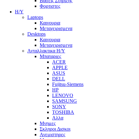
Βασεις Στηριξης
Φορτιστες
Η/Υ
Laptops
Καινουρια
Μεταχειρισμενα
Desktops
Καινουρια
Μεταχειρισμενα
Ανταλλακτικα H/Y
Μπαταριες
ACER
APPLE
ASUS
DELL
Fujitsu-Siemens
HP
LENOVO
SAMSUNG
SONY
TOSHIBA
Αλλα
Μνημες
Σκληροι Δισκοι
Ανεμιστηρες