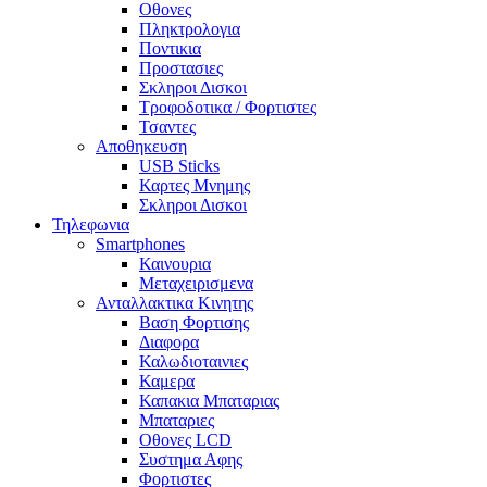
Οθονες
Πληκτρολογια
Ποντικια
Προστασιες
Σκληροι Δισκοι
Τροφοδοτικα / Φορτιστες
Τσαντες
Αποθηκευση
USB Sticks
Καρτες Μνημης
Σκληροι Δισκοι
Τηλεφωνια
Smartphones
Καινουρια
Μεταχειρισμενα
Ανταλλακτικα Κινητης
Βαση Φορτισης
Διαφορα
Καλωδιοταινιες
Καμερα
Καπακια Μπαταριας
Μπαταριες
Οθονες LCD
Συστημα Αφης
Φορτιστες