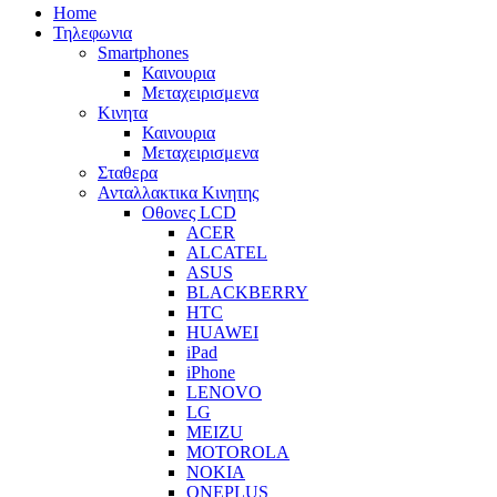
Home
Τηλεφωνια
Smartphones
Καινουρια
Μεταχειρισμενα
Κινητα
Καινουρια
Μεταχειρισμενα
Σταθερα
Ανταλλακτικα Κινητης
Οθονες LCD
ACER
ALCATEL
ASUS
BLACKBERRY
HTC
HUAWEI
iPad
iPhone
LENOVO
LG
MEIZU
MOTOROLA
NOKIA
ONEPLUS