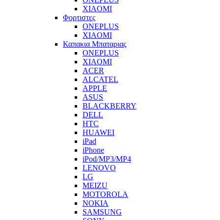
XIAOMI
Φορτιστες
ONEPLUS
XIAOMI
Καπακια Μπαταριας
ONEPLUS
XIAOMI
ACER
ALCATEL
APPLE
ASUS
BLACKBERRY
DELL
HTC
HUAWEI
iPad
iPhone
iPod/MP3/MP4
LENOVO
LG
MEIZU
MOTOROLA
NOKIA
SAMSUNG