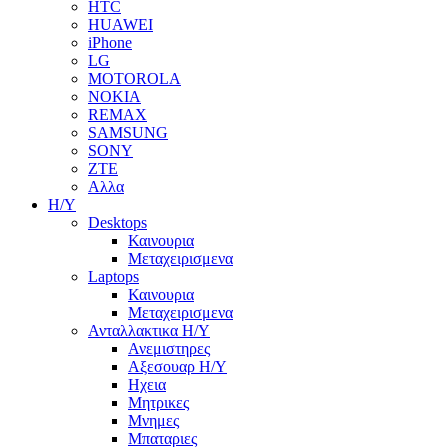
HTC
HUAWEI
iPhone
LG
MOTOROLA
NOKIA
REMAX
SAMSUNG
SONY
ZTE
Αλλα
Η/Υ
Desktops
Καινουρια
Μεταχειρισμενα
Laptops
Καινουρια
Μεταχειρισμενα
Ανταλλακτικα H/Y
Ανεμιστηρες
Αξεσουαρ Η/Υ
Ηχεια
Μητρικες
Μνημες
Μπαταριες