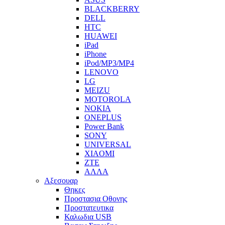
BLACKBERRY
DELL
HTC
HUAWEI
iPad
iPhone
iPod/MP3/MP4
LENOVO
LG
MEIZU
MOTOROLA
NOKIA
ONEPLUS
Power Bank
SONY
UNIVERSAL
XIAOMI
ZTE
ΑΛΛΑ
Αξεσουαρ
Θηκες
Προστασια Οθονης
Προστατευτικα
Καλωδια USB