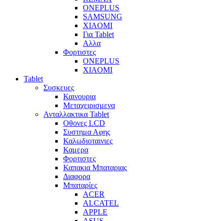
ONEPLUS
SAMSUNG
XIAOMI
Για Tablet
Αλλα
Φορτιστες
ONEPLUS
XIAOMI
Tablet
Συσκευες
Καινουρια
Μεταχειρισμενα
Ανταλλακτικα Tablet
Οθονες LCD
Συστημα Αφης
Καλωδιοταινιες
Καμερα
Φορτιστες
Καπακια Μπαταριας
Διαφορα
Μπαταρίες
ACER
ALCATEL
APPLE
ASUS