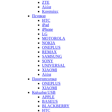
ZTE
Αλλα
Κονσολες
Πενακια
HTC
iPad
iPhone
LG
MOTOROLA
NOKIA
ONEPLUS
REMAX
SAMSUNG
SONY
UNIVERSAL
XIAOMI
Αλλα
Προστατευτικα
ONEPLUS
XIAOMI
Καλωδια USB
APPLE
BASEUS
BLACKBERRY
HTC