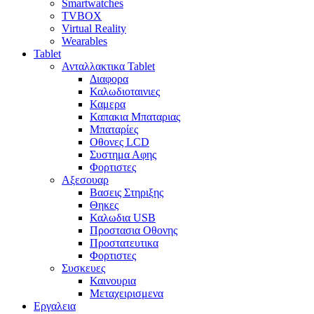
Smartwatches
TVBOX
Virtual Reality
Wearables
Tablet
Ανταλλακτικα Tablet
Διαφορα
Καλωδιοταινιες
Καμερα
Καπακια Μπαταριας
Μπαταρίες
Οθονες LCD
Συστημα Αφης
Φορτιστες
Αξεσουαρ
Βασεις Στηριξης
Θηκες
Καλωδια USB
Προστασια Οθονης
Προστατευτικα
Φορτιστες
Συσκευες
Καινουρια
Μεταχειρισμενα
Εργαλεια