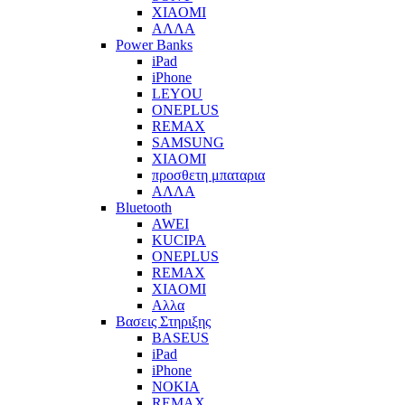
XIAOMI
ΑΛΛΑ
Power Banks
iPad
iPhone
LEYOU
ONEPLUS
REMAX
SAMSUNG
XIAOMI
προσθετη μπαταρια
ΑΛΛΑ
Bluetooth
AWEI
KUCIPA
ONEPLUS
REMAX
XIAOMI
Αλλα
Βασεις Στηριξης
BASEUS
iPad
iPhone
NOKIA
REMAX