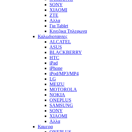
SONY
XIAOMI
ZTE
Αλλα
Για Tablet
Κινεζικα Τηλεφωνα
Καλωδιοταινιες
ALCATEL
ASUS
BLACKBERRY
HTC
iPad
iPhone
iPod/MP3/MP4
LG
MEIZU
MOTOROLA
NOKIA
ONEPLUS
SAMSUNG
SONY
XIAOMI
Αλλα
Καμερα
ONEPLUS