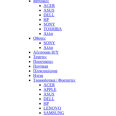
Μητρικες
ACER
ASUS
DELL
HP
SONY
TOSHIBA
Αλλα
Οθονες
SONY
Αλλα
Αξεσουαρ Η/Υ
Τσαντες
Προστασιες
Ποντικια
Πληκτρολογια
Ηχεια
Τροφοδοτικα / Φορτιστες
ACER
APPLE
ASUS
DELL
HP
LENOVO
SAMSUNG