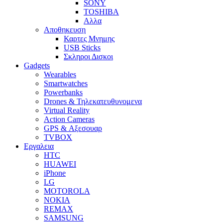
SONY
TOSHIBA
Αλλα
Αποθηκευση
Καρτες Μνημης
USB Sticks
Σκληροι Δισκοι
Gadgets
Wearables
Smartwatches
Powerbanks
Drones & Τηλεκατευθυνομενα
Virtual Reality
Action Cameras
GPS & Αξεσουαρ
TVBOX
Εργαλεια
HTC
HUAWEI
iPhone
LG
MOTOROLA
NOKIA
REMAX
SAMSUNG