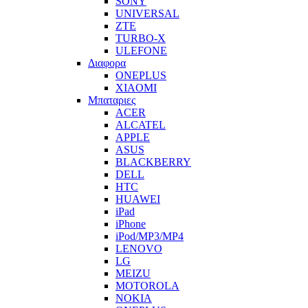
SONY
UNIVERSAL
ZTE
TURBO-X
ULEFONE
Διαφορα
ONEPLUS
XIAOMI
Μπαταριες
ACER
ALCATEL
APPLE
ASUS
BLACKBERRY
DELL
HTC
HUAWEI
iPad
iPhone
iPod/MP3/MP4
LENOVO
LG
MEIZU
MOTOROLA
NOKIA