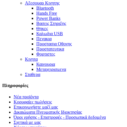
Αξεσουαρ Κινητης
Bluetooth
Hands Free
Power Banks
Βασεις Στηριξης
Θηκες
Καλωδια USB
Πενακια
Προστασια Οθονης
Προστατευτικα
Φορτιστες
Κινητα
Καινουρια
Μεταχειρισμενα
Σταθερα
Πληροφορίες
Νέα προϊόντα
Κορυφαίες πωλήσεις
Επικοινωνήστε μαζί μας
Δικαιώματα Πνευματικής Ιδιοκτησίας
Όροι χρήσης - Επιστροφές - Προσωπικά δεδομένα
Σχετικά με μας