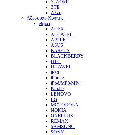
XIAOMI
ZTE
Αλλα
Αξεσουαρ Κινητης
Θηκες
ACER
ALCATEL
APPLE
ASUS
BASEUS
BLACKBERRY
HTC
HUAWEI
iPad
iPhone
iPod/MP3/MP4
Kindle
LENOVO
LG
MOTOROLA
NOKIA
ONEPLUS
REMAX
SAMSUNG
SONY