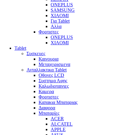
ONEPLUS
SAMSUNG
XIAOMI
Για Tablet
Αλλα
Φορτιστες
ONEPLUS
XIAOMI
Tablet
Συσκευες
Καινουρια
Μεταχειρισμενα
Ανταλλακτικα Tablet
Οθονες LCD
Συστημα Αφης
Καλωδιοταινιες
Καμερα
Φορτιστες
Καπακια Μπαταριας
Διαφορα
Μπαταρίες
ACER
ALCATEL
APPLE
ASUS