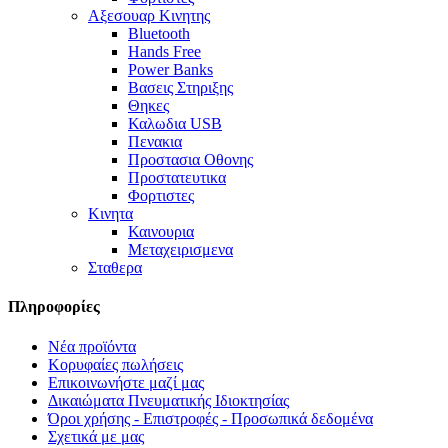
Αξεσουαρ Κινητης
Bluetooth
Hands Free
Power Banks
Βασεις Στηριξης
Θηκες
Καλωδια USB
Πενακια
Προστασια Οθονης
Προστατευτικα
Φορτιστες
Κινητα
Καινουρια
Μεταχειρισμενα
Σταθερα
Πληροφορίες
Νέα προϊόντα
Κορυφαίες πωλήσεις
Επικοινωνήστε μαζί μας
Δικαιώματα Πνευματικής Ιδιοκτησίας
Όροι χρήσης - Επιστροφές - Προσωπικά δεδομένα
Σχετικά με μας