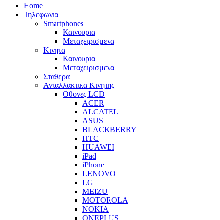
Home
Τηλεφωνια
Smartphones
Καινουρια
Μεταχειρισμενα
Κινητα
Καινουρια
Μεταχειρισμενα
Σταθερα
Ανταλλακτικα Κινητης
Οθονες LCD
ACER
ALCATEL
ASUS
BLACKBERRY
HTC
HUAWEI
iPad
iPhone
LENOVO
LG
MEIZU
MOTOROLA
NOKIA
ONEPLUS