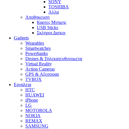
SONY
TOSHIBA
Αλλα
Αποθηκευση
Καρτες Μνημης
USB Sticks
Σκληροι Δισκοι
Gadgets
Wearables
Smartwatches
Powerbanks
Drones & Τηλεκατευθυνομενα
Virtual Reality
Action Cameras
GPS & Αξεσουαρ
TVBOX
Εργαλεια
HTC
HUAWEI
iPhone
LG
MOTOROLA
NOKIA
REMAX
SAMSUNG