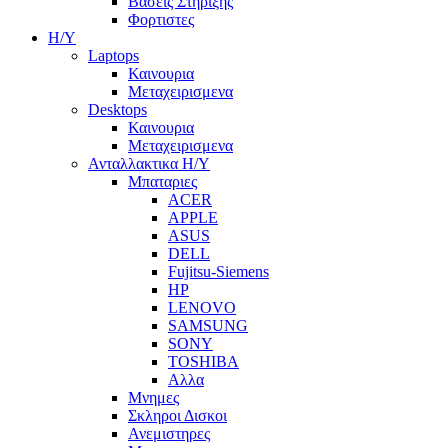
Βασεις Στηριξης
Φορτιστες
Η/Υ
Laptops
Καινουρια
Μεταχειρισμενα
Desktops
Καινουρια
Μεταχειρισμενα
Ανταλλακτικα H/Y
Μπαταριες
ACER
APPLE
ASUS
DELL
Fujitsu-Siemens
HP
LENOVO
SAMSUNG
SONY
TOSHIBA
Αλλα
Μνημες
Σκληροι Δισκοι
Ανεμιστηρες