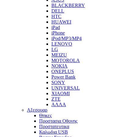
BLACKBERRY
DELL
HTC
HUAWEI
iPad
iPhone
iPod/MP3/MP4
LENOVO
LG
MEIZU
MOTOROLA
NOKIA
ONEPLUS
Power Bank
SONY
UNIVERSAL
XIAOMI
ZTE
ΑΛΛΑ
Αξεσουαρ
Θηκες
Προστασια Οθονης
Προστατευτικα
Καλωδια USB