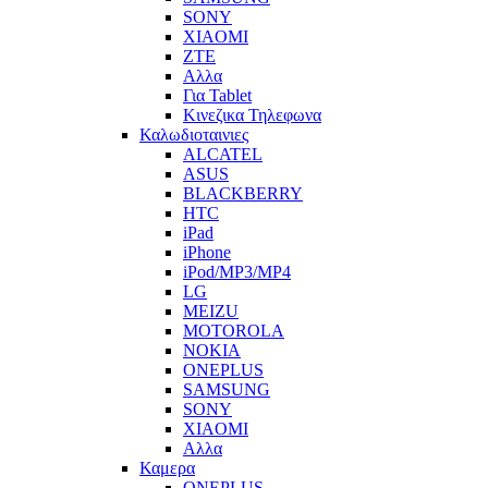
SONY
XIAOMI
ZTE
Αλλα
Για Tablet
Κινεζικα Τηλεφωνα
Καλωδιοταινιες
ALCATEL
ASUS
BLACKBERRY
HTC
iPad
iPhone
iPod/MP3/MP4
LG
MEIZU
MOTOROLA
NOKIA
ONEPLUS
SAMSUNG
SONY
XIAOMI
Αλλα
Καμερα
ONEPLUS