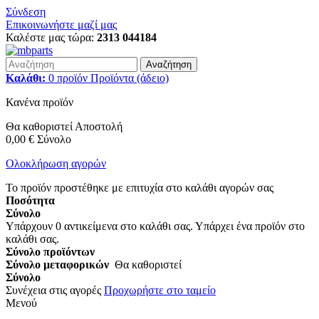
Σύνδεση
Επικοινωνήστε μαζί μας
Καλέστε μας τώρα:
2313 044184
Αναζήτηση
Καλάθι:
0
προϊόν
Προϊόντα
(άδειο)
Κανένα προϊόν
Θα καθοριστεί
Αποστολή
0,00 €
Σύνολο
Ολοκλήρωση αγορών
Το προϊόν προστέθηκε με επιτυχία στο καλάθι αγορών σας
Ποσότητα
Σύνολο
Υπάρχουν
0
αντικείμενα στο καλάθι σας.
Υπάρχει ένα προϊόν στο
καλάθι σας.
Σύνολο προϊόντων
Σύνολο μεταφορικών
Θα καθοριστεί
Σύνολο
Συνέχεια στις αγορές
Προχωρήστε στο ταμείο
Μενού