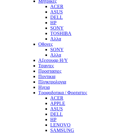
Μητρικες
ACER
ASUS
DELL
HP
SONY
TOSHIBA
Αλλα
Οθονες
SONY
Αλλα
Αξεσουαρ Η/Υ
Τσαντες
Προστασιες
Ποντικια
Πληκτρολογια
Ηχεια
Τροφοδοτικα / Φορτιστες
ACER
APPLE
ASUS
DELL
HP
LENOVO
SAMSUNG