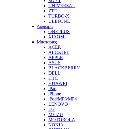
SONY
UNIVERSAL
ZTE
TURBO-X
ULEFONE
Διαφορα
ONEPLUS
XIAOMI
Μπαταριες
ACER
ALCATEL
APPLE
ASUS
BLACKBERRY
DELL
HTC
HUAWEI
iPad
iPhone
iPod/MP3/MP4
LENOVO
LG
MEIZU
MOTOROLA
NOKIA