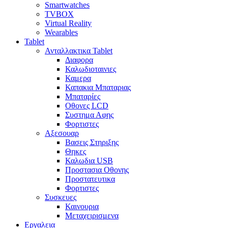
Smartwatches
TVBOX
Virtual Reality
Wearables
Tablet
Ανταλλακτικα Tablet
Διαφορα
Καλωδιοταινιες
Καμερα
Καπακια Μπαταριας
Μπαταρίες
Οθονες LCD
Συστημα Αφης
Φορτιστες
Αξεσουαρ
Βασεις Στηριξης
Θηκες
Καλωδια USB
Προστασια Οθονης
Προστατευτικα
Φορτιστες
Συσκευες
Καινουρια
Μεταχειρισμενα
Εργαλεια