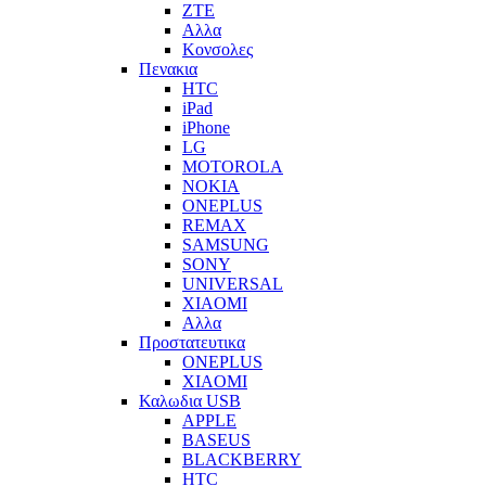
ZTE
Αλλα
Κονσολες
Πενακια
HTC
iPad
iPhone
LG
MOTOROLA
NOKIA
ONEPLUS
REMAX
SAMSUNG
SONY
UNIVERSAL
XIAOMI
Αλλα
Προστατευτικα
ONEPLUS
XIAOMI
Καλωδια USB
APPLE
BASEUS
BLACKBERRY
HTC