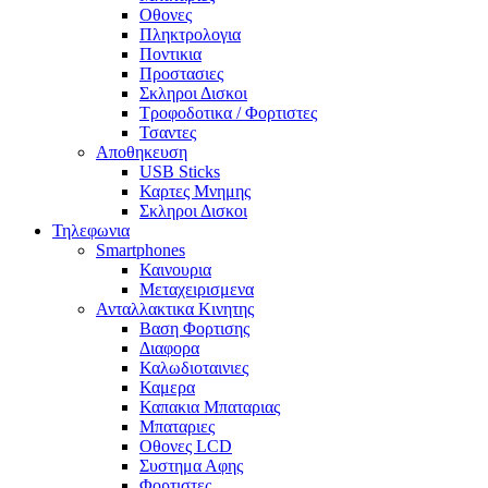
Οθονες
Πληκτρολογια
Ποντικια
Προστασιες
Σκληροι Δισκοι
Τροφοδοτικα / Φορτιστες
Τσαντες
Αποθηκευση
USB Sticks
Καρτες Μνημης
Σκληροι Δισκοι
Τηλεφωνια
Smartphones
Καινουρια
Μεταχειρισμενα
Ανταλλακτικα Κινητης
Βαση Φορτισης
Διαφορα
Καλωδιοταινιες
Καμερα
Καπακια Μπαταριας
Μπαταριες
Οθονες LCD
Συστημα Αφης
Φορτιστες