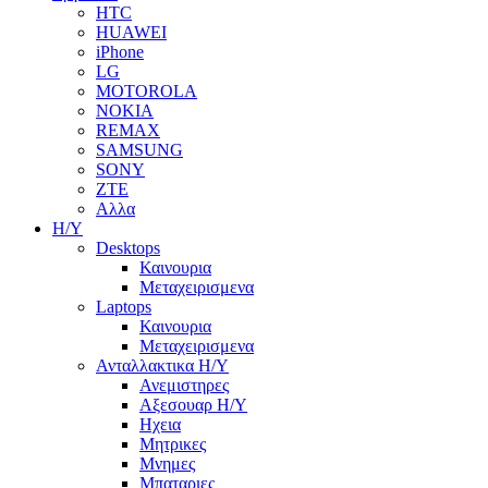
HTC
HUAWEI
iPhone
LG
MOTOROLA
NOKIA
REMAX
SAMSUNG
SONY
ZTE
Αλλα
Η/Υ
Desktops
Καινουρια
Μεταχειρισμενα
Laptops
Καινουρια
Μεταχειρισμενα
Ανταλλακτικα H/Y
Ανεμιστηρες
Αξεσουαρ Η/Υ
Ηχεια
Μητρικες
Μνημες
Μπαταριες