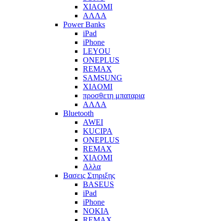
XIAOMI
ΑΛΛΑ
Power Banks
iPad
iPhone
LEYOU
ONEPLUS
REMAX
SAMSUNG
XIAOMI
προσθετη μπαταρια
ΑΛΛΑ
Bluetooth
AWEI
KUCIPA
ONEPLUS
REMAX
XIAOMI
Αλλα
Βασεις Στηριξης
BASEUS
iPad
iPhone
NOKIA
REMAX