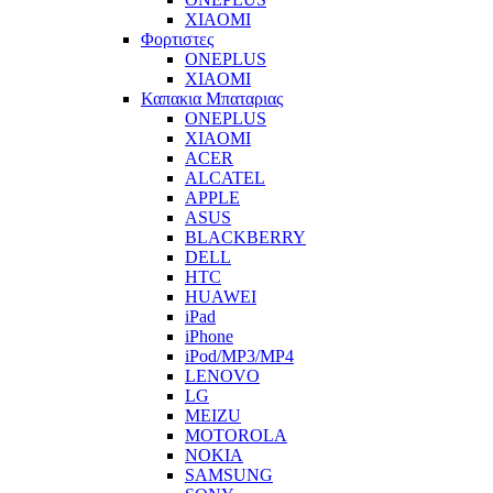
XIAOMI
Φορτιστες
ONEPLUS
XIAOMI
Καπακια Μπαταριας
ONEPLUS
XIAOMI
ACER
ALCATEL
APPLE
ASUS
BLACKBERRY
DELL
HTC
HUAWEI
iPad
iPhone
iPod/MP3/MP4
LENOVO
LG
MEIZU
MOTOROLA
NOKIA
SAMSUNG