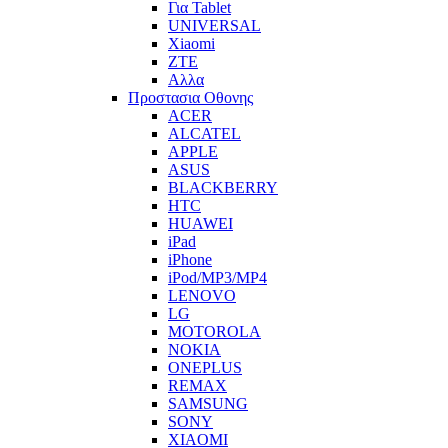
Για Tablet
UNIVERSAL
Xiaomi
ZTE
Αλλα
Προστασια Οθονης
ACER
ALCATEL
APPLE
ASUS
BLACKBERRY
HTC
HUAWEI
iPad
iPhone
iPod/MP3/MP4
LENOVO
LG
MOTOROLA
NOKIA
ONEPLUS
REMAX
SAMSUNG
SONY
XIAOMI