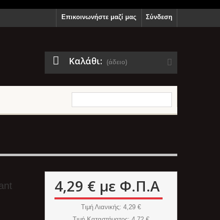
Επικοινωνήστε μαζί μας
Σύνδεση
Καλάθι:
(άδειο)
4,29 €
με Φ.Π.Α
ant
Τιμή Λιανικής
: 4,29 €
Τιμή Καταστήματος
: 4,72 €