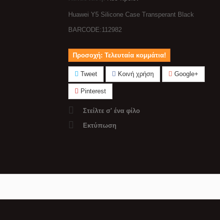
Huawei Y5 Silicone Case Transperant Black
BARCODE:112982
Προσοχή: Τελευταία κομμάτια!
Tweet
Κοινή χρήση
Google+
Pinterest
Στείλτε σ' ένα φίλο
Εκτύπωση