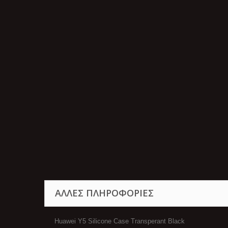
ΆΛΛΕΣ ΠΛΗΡΟΦΟΡΊΕΣ
Huawei Y5 Silicone Case Transperant Black