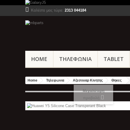
Καλέστε μας τώρα:
2313 044184
HOME
ΤΗΛΕΦΩΝΙΑ
TABLET
Home
Τηλεφωνια
Αξεσουαρ Κινητης
Θηκες
Μεγαλύτερη
προβολή