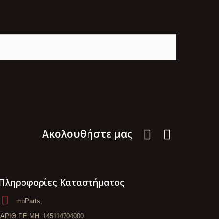
Aκολουθήστε μας
Πληροφορίες Καταστήματος
mbParts,
ΑΡΙΘ.Γ.Ε.ΜΗ.:145114704000