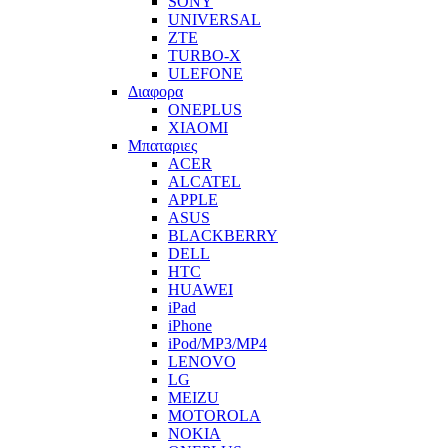
SONY
UNIVERSAL
ZTE
TURBO-X
ULEFONE
Διαφορα
ONEPLUS
XIAOMI
Μπαταριες
ACER
ALCATEL
APPLE
ASUS
BLACKBERRY
DELL
HTC
HUAWEI
iPad
iPhone
iPod/MP3/MP4
LENOVO
LG
MEIZU
MOTOROLA
NOKIA