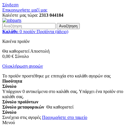
Σύνδεση
Επικοινωνήστε μαζί μας
Καλέστε μας τώρα:
2313 044184
Αναζήτηση
Καλάθι:
0
προϊόν
Προϊόντα
(άδειο)
Κανένα προϊόν
Θα καθοριστεί
Αποστολή
0,00 €
Σύνολο
Ολοκλήρωση αγορών
Το προϊόν προστέθηκε με επιτυχία στο καλάθι αγορών σας
Ποσότητα
Σύνολο
Υπάρχουν
0
αντικείμενα στο καλάθι σας.
Υπάρχει ένα προϊόν στο
καλάθι σας.
Σύνολο προϊόντων
Σύνολο μεταφορικών
Θα καθοριστεί
Σύνολο
Συνέχεια στις αγορές
Προχωρήστε στο ταμείο
Μενού