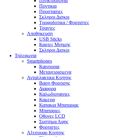
Πληκτρολογια
Ποντικια
Προστασιες
Σκληροι Δισκοι
Τροφοδοτικα / Φορτιστες
Τσαντες
Αποθηκευση
USB Sticks
Καρτες Μνημης
Σκληροι Δισκοι
Τηλεφωνια
Smartphones
Καινουρια
Μεταχειρισμενα
Ανταλλακτικα Κινητης
Βαση Φορτισης
Διαφορα
Καλωδιοταινιες
Καμερα
Καπακια Μπαταριας
Μπαταριες
Οθονες LCD
Συστημα Αφης
Φορτιστες
Αξεσουαρ Κινητης