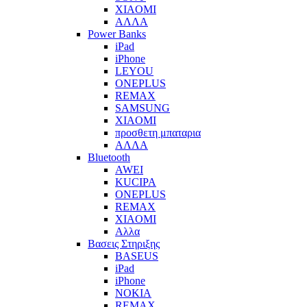
XIAOMI
ΑΛΛΑ
Power Banks
iPad
iPhone
LEYOU
ONEPLUS
REMAX
SAMSUNG
XIAOMI
προσθετη μπαταρια
ΑΛΛΑ
Bluetooth
AWEI
KUCIPA
ONEPLUS
REMAX
XIAOMI
Αλλα
Βασεις Στηριξης
BASEUS
iPad
iPhone
NOKIA
REMAX