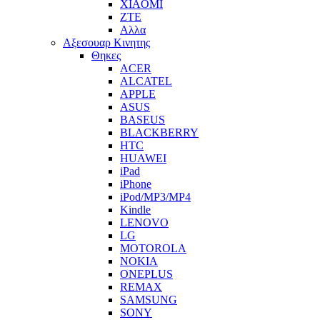
XIAOMI
ZTE
Αλλα
Αξεσουαρ Κινητης
Θηκες
ACER
ALCATEL
APPLE
ASUS
BASEUS
BLACKBERRY
HTC
HUAWEI
iPad
iPhone
iPod/MP3/MP4
Kindle
LENOVO
LG
MOTOROLA
NOKIA
ONEPLUS
REMAX
SAMSUNG
SONY