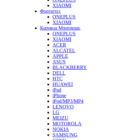
XIAOMI
Φορτιστες
ONEPLUS
XIAOMI
Καπακια Μπαταριας
ONEPLUS
XIAOMI
ACER
ALCATEL
APPLE
ASUS
BLACKBERRY
DELL
HTC
HUAWEI
iPad
iPhone
iPod/MP3/MP4
LENOVO
LG
MEIZU
MOTOROLA
NOKIA
SAMSUNG