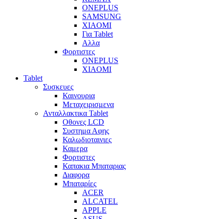
ONEPLUS
SAMSUNG
XIAOMI
Για Tablet
Αλλα
Φορτιστες
ONEPLUS
XIAOMI
Tablet
Συσκευες
Καινουρια
Μεταχειρισμενα
Ανταλλακτικα Tablet
Οθονες LCD
Συστημα Αφης
Καλωδιοταινιες
Καμερα
Φορτιστες
Καπακια Μπαταριας
Διαφορα
Μπαταρίες
ACER
ALCATEL
APPLE
ASUS