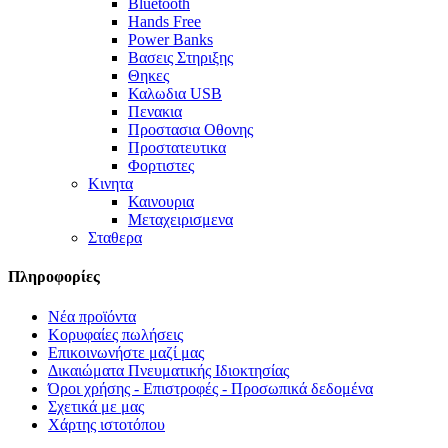
Bluetooth
Hands Free
Power Banks
Βασεις Στηριξης
Θηκες
Καλωδια USB
Πενακια
Προστασια Οθονης
Προστατευτικα
Φορτιστες
Κινητα
Καινουρια
Μεταχειρισμενα
Σταθερα
Πληροφορίες
Νέα προϊόντα
Κορυφαίες πωλήσεις
Επικοινωνήστε μαζί μας
Δικαιώματα Πνευματικής Ιδιοκτησίας
Όροι χρήσης - Επιστροφές - Προσωπικά δεδομένα
Σχετικά με μας
Χάρτης ιστοτόπου