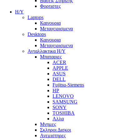
Βασεις Στηριξης
Φορτιστες
Η/Υ
Laptops
Καινουρια
Μεταχειρισμενα
Desktops
Καινουρια
Μεταχειρισμενα
Ανταλλακτικα H/Y
Μπαταριες
ACER
APPLE
ASUS
DELL
Fujitsu-Siemens
HP
LENOVO
SAMSUNG
SONY
TOSHIBA
Αλλα
Μνημες
Σκληροι Δισκοι
Ανεμιστηρες