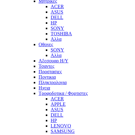
Μητρικες
ACER
ASUS
DELL
HP
SONY
TOSHIBA
Αλλα
Οθονες
SONY
Αλλα
Αξεσουαρ Η/Υ
Τσαντες
Προστασιες
Ποντικια
Πληκτρολογια
Ηχεια
Τροφοδοτικα / Φορτιστες
ACER
APPLE
ASUS
DELL
HP
LENOVO
SAMSUNG