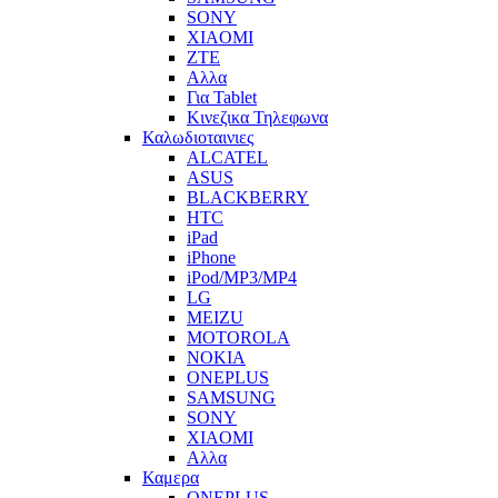
SONY
XIAOMI
ZTE
Αλλα
Για Tablet
Κινεζικα Τηλεφωνα
Καλωδιοταινιες
ALCATEL
ASUS
BLACKBERRY
HTC
iPad
iPhone
iPod/MP3/MP4
LG
MEIZU
MOTOROLA
NOKIA
ONEPLUS
SAMSUNG
SONY
XIAOMI
Αλλα
Καμερα
ONEPLUS