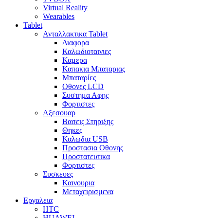
Virtual Reality
Wearables
Tablet
Ανταλλακτικα Tablet
Διαφορα
Καλωδιοταινιες
Καμερα
Καπακια Μπαταριας
Μπαταρίες
Οθονες LCD
Συστημα Αφης
Φορτιστες
Αξεσουαρ
Βασεις Στηριξης
Θηκες
Καλωδια USB
Προστασια Οθονης
Προστατευτικα
Φορτιστες
Συσκευες
Καινουρια
Μεταχειρισμενα
Εργαλεια
HTC
HUAWEI