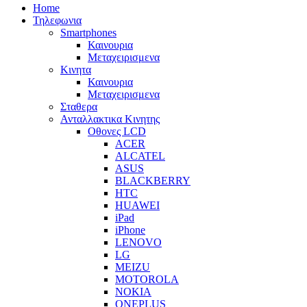
Home
Τηλεφωνια
Smartphones
Καινουρια
Μεταχειρισμενα
Κινητα
Καινουρια
Μεταχειρισμενα
Σταθερα
Ανταλλακτικα Κινητης
Οθονες LCD
ACER
ALCATEL
ASUS
BLACKBERRY
HTC
HUAWEI
iPad
iPhone
LENOVO
LG
MEIZU
MOTOROLA
NOKIA
ONEPLUS