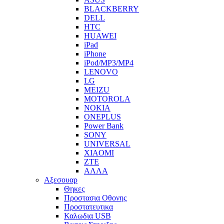
BLACKBERRY
DELL
HTC
HUAWEI
iPad
iPhone
iPod/MP3/MP4
LENOVO
LG
MEIZU
MOTOROLA
NOKIA
ONEPLUS
Power Bank
SONY
UNIVERSAL
XIAOMI
ZTE
ΑΛΛΑ
Αξεσουαρ
Θηκες
Προστασια Οθονης
Προστατευτικα
Καλωδια USB