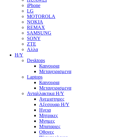
iPhone
LG
MOTOROLA
NOKIA
REMAX
SAMSUNG
SONY
ZTE
Αλλα
Η/Υ
Desktops
Καινουρια
Μεταχειρισμενα
Laptops
Καινουρια
Μεταχειρισμενα
Ανταλλακτικα H/Y
Ανεμιστηρες
Αξεσουαρ Η/Υ
Ηχεια
Μητρικες
Μνημες
Μπαταριες
Οθονες