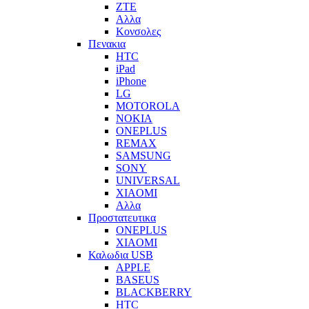
ZTE
Αλλα
Κονσολες
Πενακια
HTC
iPad
iPhone
LG
MOTOROLA
NOKIA
ONEPLUS
REMAX
SAMSUNG
SONY
UNIVERSAL
XIAOMI
Αλλα
Προστατευτικα
ONEPLUS
XIAOMI
Καλωδια USB
APPLE
BASEUS
BLACKBERRY
HTC