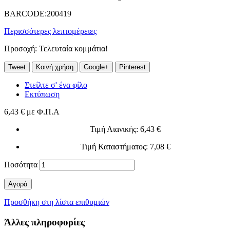
BARCODE:200419
Περισσότερες λεπτομέρειες
Προσοχή: Τελευταία κομμάτια!
Tweet
Κοινή χρήση
Google+
Pinterest
Στείλτε σ' ένα φίλο
Εκτύπωση
6,43 €
με Φ.Π.Α
Τιμή Λιανικής
: 6,43 €
Τιμή Καταστήματος
: 7,08 €
Ποσότητα
Αγορά
Προσθήκη στη λίστα επιθυμιών
Άλλες πληροφορίες