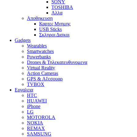
SONY
TOSHIBA
Αλλα
Αποθηκευση
Καρτες Μνημης
USB Sticks
Σκληροι Δισκοι
Gadgets
Wearables
Smartwatches
Powerbanks
Drones & Τηλεκατευθυνομενα
Virtual Reality
Action Cameras
GPS & Αξεσουαρ
TVBOX
Εργαλεια
HTC
HUAWEI
iPhone
LG
MOTOROLA
NOKIA
REMAX
SAMSUNG