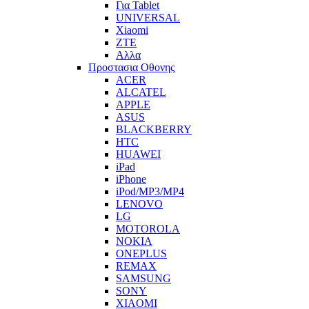
Για Tablet
UNIVERSAL
Xiaomi
ZTE
Αλλα
Προστασια Οθονης
ACER
ALCATEL
APPLE
ASUS
BLACKBERRY
HTC
HUAWEI
iPad
iPhone
iPod/MP3/MP4
LENOVO
LG
MOTOROLA
NOKIA
ONEPLUS
REMAX
SAMSUNG
SONY
XIAOMI