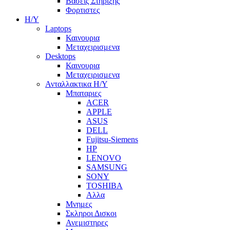
Βασεις Στηριξης
Φορτιστες
Η/Υ
Laptops
Καινουρια
Μεταχειρισμενα
Desktops
Καινουρια
Μεταχειρισμενα
Ανταλλακτικα H/Y
Μπαταριες
ACER
APPLE
ASUS
DELL
Fujitsu-Siemens
HP
LENOVO
SAMSUNG
SONY
TOSHIBA
Αλλα
Μνημες
Σκληροι Δισκοι
Ανεμιστηρες