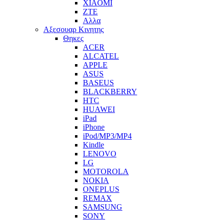
XIAOMI
ZTE
Αλλα
Αξεσουαρ Κινητης
Θηκες
ACER
ALCATEL
APPLE
ASUS
BASEUS
BLACKBERRY
HTC
HUAWEI
iPad
iPhone
iPod/MP3/MP4
Kindle
LENOVO
LG
MOTOROLA
NOKIA
ONEPLUS
REMAX
SAMSUNG
SONY