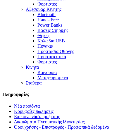
Φορτιστες
Αξεσουαρ Κινητης
Bluetooth
Hands Free
Power Banks
Βασεις Στηριξης
Θηκες
Καλωδια USB
Πενακια
Προστασια Οθονης
Προστατευτικα
Φορτιστες
Κινητα
Καινουρια
Μεταχειρισμενα
Σταθερα
Πληροφορίες
Νέα προϊόντα
Κορυφαίες πωλήσεις
Επικοινωνήστε μαζί μας
Δικαιώματα Πνευματικής Ιδιοκτησίας
Όροι χρήσης - Επιστροφές - Προσωπικά δεδομένα