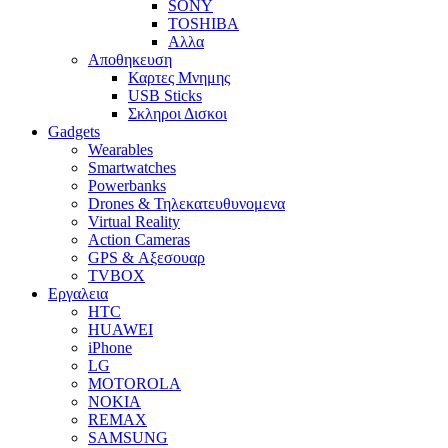
SONY
TOSHIBA
Αλλα
Αποθηκευση
Καρτες Μνημης
USB Sticks
Σκληροι Δισκοι
Gadgets
Wearables
Smartwatches
Powerbanks
Drones & Τηλεκατευθυνομενα
Virtual Reality
Action Cameras
GPS & Αξεσουαρ
TVBOX
Εργαλεια
HTC
HUAWEI
iPhone
LG
MOTOROLA
NOKIA
REMAX
SAMSUNG