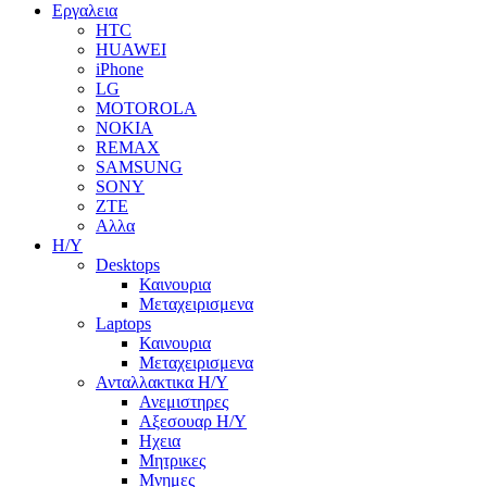
Εργαλεια
HTC
HUAWEI
iPhone
LG
MOTOROLA
NOKIA
REMAX
SAMSUNG
SONY
ZTE
Αλλα
Η/Υ
Desktops
Καινουρια
Μεταχειρισμενα
Laptops
Καινουρια
Μεταχειρισμενα
Ανταλλακτικα H/Y
Ανεμιστηρες
Αξεσουαρ Η/Υ
Ηχεια
Μητρικες
Μνημες