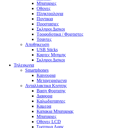
Μπαταριες
Οθονες
Πληκτρολογια
Ποντικια
Προστασιες
Σκληροι Δισκοι
Τροφοδοτικα / Φορτιστες
Τσαντες
Αποθηκευση
USB Sticks
Καρτες Μνημης
Σκληροι Δισκοι
Τηλεφωνια
Smartphones
Καινουρια
Μεταχειρισμενα
Ανταλλακτικα Κινητης
Βαση Φορτισης
Διαφορα
Καλωδιοταινιες
Καμερα
Καπακια Μπαταριας
Μπαταριες
Οθονες LCD
Συστημα Αφης