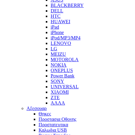
BLACKBERRY
DELL
HTC
HUAWEI
iPad
iPhone
iPod/MP3/MP4
LENOVO
LG
MEIZU
MOTOROLA
NOKIA
ONEPLUS
Power Bank
SONY
UNIVERSAL
XIAOMI
ZTE
ΑΛΛΑ
Αξεσουαρ
Θηκες
Προστασια Οθονης
Προστατευτικα
Καλωδια USB