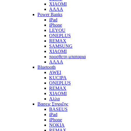
XIAOMI
ΑΛΛΑ
Power Banks
iPad
iPhone
LEYOU
ONEPLUS
REMAX
SAMSUNG
XIAOMI
προσθετη μπαταρια
ΑΛΛΑ
Bluetooth
AWEI
KUCIPA
ONEPLUS
REMAX
XIAOMI
Αλλα
Βασεις Στηριξης
BASEUS
iPad
iPhone
NOKIA
REMAX