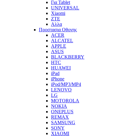
Για Tablet
UNIVERSAL
Xiaomi
ZTE
Αλλα
Προστασια Οθονης
ACER
ALCATEL
APPLE
ASUS
BLACKBERRY
HTC
HUAWEI
iPad
iPhone
iPod/MP3/MP4
LENOVO
LG
MOTOROLA
NOKIA
ONEPLUS
REMAX
SAMSUNG
SONY
XIAOMI