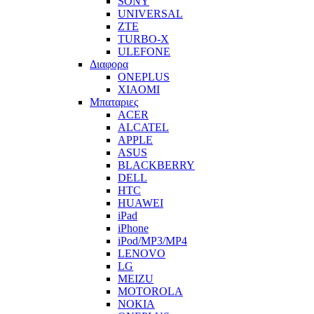
SONY
UNIVERSAL
ZTE
TURBO-X
ULEFONE
Διαφορα
ONEPLUS
XIAOMI
Μπαταριες
ACER
ALCATEL
APPLE
ASUS
BLACKBERRY
DELL
HTC
HUAWEI
iPad
iPhone
iPod/MP3/MP4
LENOVO
LG
MEIZU
MOTOROLA
NOKIA