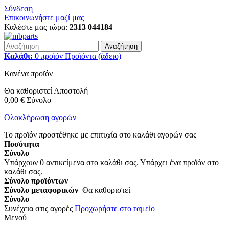
Σύνδεση
Επικοινωνήστε μαζί μας
Καλέστε μας τώρα:
2313 044184
Αναζήτηση
Καλάθι:
0
προϊόν
Προϊόντα
(άδειο)
Κανένα προϊόν
Θα καθοριστεί
Αποστολή
0,00 €
Σύνολο
Ολοκλήρωση αγορών
Το προϊόν προστέθηκε με επιτυχία στο καλάθι αγορών σας
Ποσότητα
Σύνολο
Υπάρχουν
0
αντικείμενα στο καλάθι σας.
Υπάρχει ένα προϊόν στο
καλάθι σας.
Σύνολο προϊόντων
Σύνολο μεταφορικών
Θα καθοριστεί
Σύνολο
Συνέχεια στις αγορές
Προχωρήστε στο ταμείο
Μενού