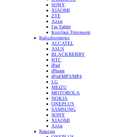
SONY
XIAOMI
ZTE
Αλλα
Για Tablet
Κινεζικα Τηλεφωνα
Καλωδιοταινιες
ALCATEL
ASUS
BLACKBERRY
HTC
iPad
iPhone
iPod/MP3/MP4
LG
MEIZU
MOTOROLA
NOKIA
ONEPLUS
SAMSUNG
SONY
XIAOMI
Αλλα
Καμερα
ONEPLUS