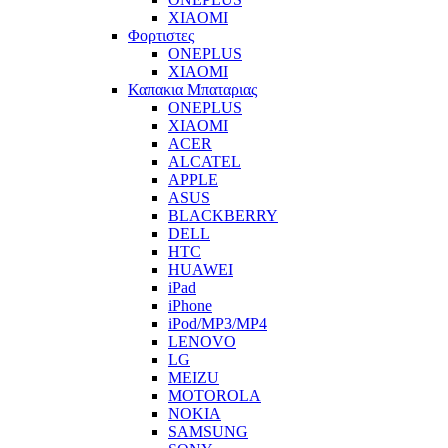
XIAOMI
Φορτιστες
ONEPLUS
XIAOMI
Καπακια Μπαταριας
ONEPLUS
XIAOMI
ACER
ALCATEL
APPLE
ASUS
BLACKBERRY
DELL
HTC
HUAWEI
iPad
iPhone
iPod/MP3/MP4
LENOVO
LG
MEIZU
MOTOROLA
NOKIA
SAMSUNG