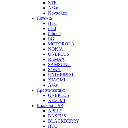
ZTE
Αλλα
Κονσολες
Πενακια
HTC
iPad
iPhone
LG
MOTOROLA
NOKIA
ONEPLUS
REMAX
SAMSUNG
SONY
UNIVERSAL
XIAOMI
Αλλα
Προστατευτικα
ONEPLUS
XIAOMI
Καλωδια USB
APPLE
BASEUS
BLACKBERRY
HTC