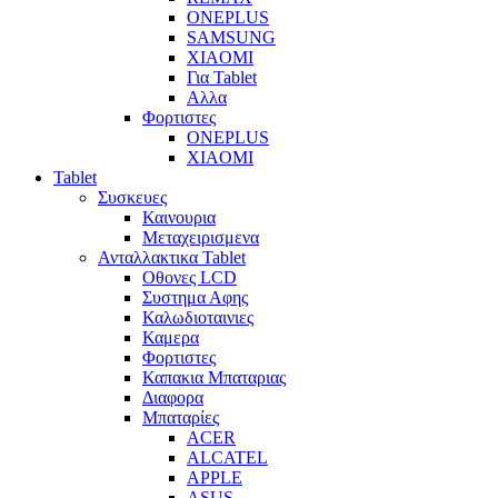
ONEPLUS
SAMSUNG
XIAOMI
Για Tablet
Αλλα
Φορτιστες
ONEPLUS
XIAOMI
Tablet
Συσκευες
Καινουρια
Μεταχειρισμενα
Ανταλλακτικα Tablet
Οθονες LCD
Συστημα Αφης
Καλωδιοταινιες
Καμερα
Φορτιστες
Καπακια Μπαταριας
Διαφορα
Μπαταρίες
ACER
ALCATEL
APPLE
ASUS