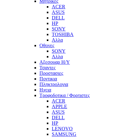
Μητρικες
ACER
ASUS
DELL
HP
SONY
TOSHIBA
Αλλα
Οθονες
SONY
Αλλα
Αξεσουαρ Η/Υ
Τσαντες
Προστασιες
Ποντικια
Πληκτρολογια
Ηχεια
Τροφοδοτικα / Φορτιστες
ACER
APPLE
ASUS
DELL
HP
LENOVO
SAMSUNG