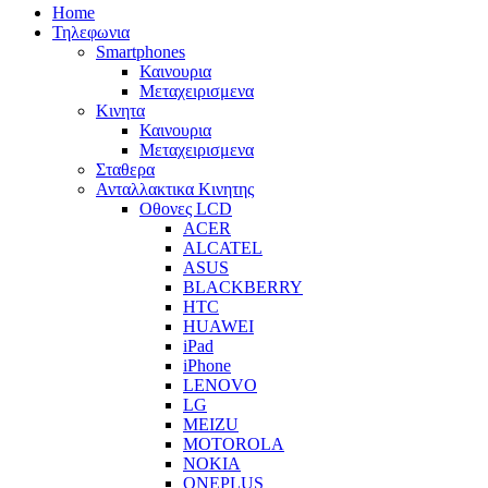
Home
Τηλεφωνια
Smartphones
Καινουρια
Μεταχειρισμενα
Κινητα
Καινουρια
Μεταχειρισμενα
Σταθερα
Ανταλλακτικα Κινητης
Οθονες LCD
ACER
ALCATEL
ASUS
BLACKBERRY
HTC
HUAWEI
iPad
iPhone
LENOVO
LG
MEIZU
MOTOROLA
NOKIA
ONEPLUS