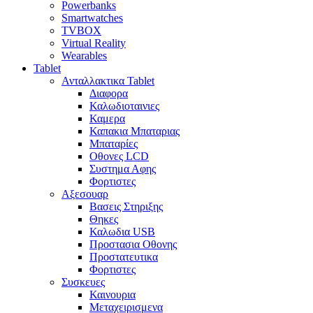
Powerbanks
Smartwatches
TVBOX
Virtual Reality
Wearables
Tablet
Ανταλλακτικα Tablet
Διαφορα
Καλωδιοταινιες
Καμερα
Καπακια Μπαταριας
Μπαταρίες
Οθονες LCD
Συστημα Αφης
Φορτιστες
Αξεσουαρ
Βασεις Στηριξης
Θηκες
Καλωδια USB
Προστασια Οθονης
Προστατευτικα
Φορτιστες
Συσκευες
Καινουρια
Μεταχειρισμενα