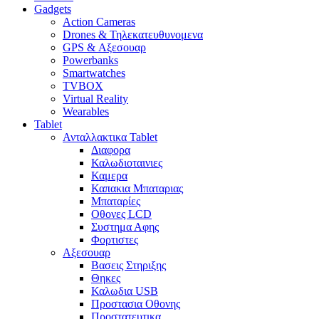
Gadgets
Action Cameras
Drones & Τηλεκατευθυνομενα
GPS & Αξεσουαρ
Powerbanks
Smartwatches
TVBOX
Virtual Reality
Wearables
Tablet
Ανταλλακτικα Tablet
Διαφορα
Καλωδιοταινιες
Καμερα
Καπακια Μπαταριας
Μπαταρίες
Οθονες LCD
Συστημα Αφης
Φορτιστες
Αξεσουαρ
Βασεις Στηριξης
Θηκες
Καλωδια USB
Προστασια Οθονης
Προστατευτικα