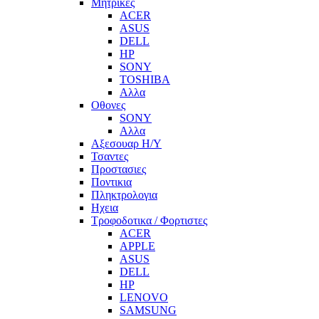
Μητρικες
ACER
ASUS
DELL
HP
SONY
TOSHIBA
Αλλα
Οθονες
SONY
Αλλα
Αξεσουαρ Η/Υ
Τσαντες
Προστασιες
Ποντικια
Πληκτρολογια
Ηχεια
Τροφοδοτικα / Φορτιστες
ACER
APPLE
ASUS
DELL
HP
LENOVO
SAMSUNG