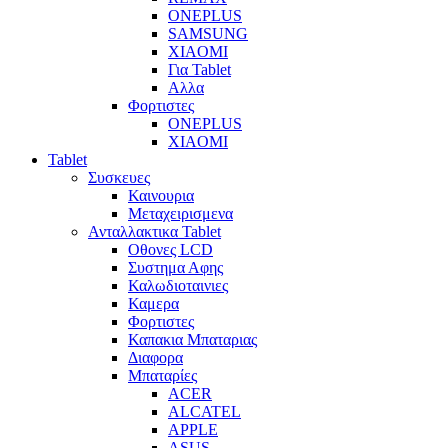
ONEPLUS
SAMSUNG
XIAOMI
Για Tablet
Αλλα
Φορτιστες
ONEPLUS
XIAOMI
Tablet
Συσκευες
Καινουρια
Μεταχειρισμενα
Ανταλλακτικα Tablet
Οθονες LCD
Συστημα Αφης
Καλωδιοταινιες
Καμερα
Φορτιστες
Καπακια Μπαταριας
Διαφορα
Μπαταρίες
ACER
ALCATEL
APPLE
ASUS