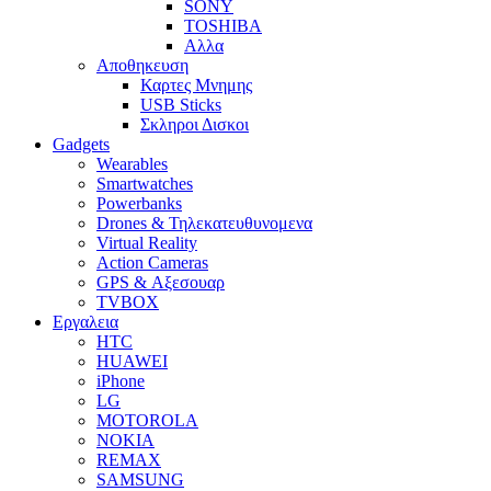
SONY
TOSHIBA
Αλλα
Αποθηκευση
Καρτες Μνημης
USB Sticks
Σκληροι Δισκοι
Gadgets
Wearables
Smartwatches
Powerbanks
Drones & Τηλεκατευθυνομενα
Virtual Reality
Action Cameras
GPS & Αξεσουαρ
TVBOX
Εργαλεια
HTC
HUAWEI
iPhone
LG
MOTOROLA
NOKIA
REMAX
SAMSUNG