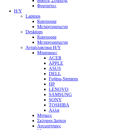
Βασεις Στηριξης
Φορτιστες
Η/Υ
Laptops
Καινουρια
Μεταχειρισμενα
Desktops
Καινουρια
Μεταχειρισμενα
Ανταλλακτικα H/Y
Μπαταριες
ACER
APPLE
ASUS
DELL
Fujitsu-Siemens
HP
LENOVO
SAMSUNG
SONY
TOSHIBA
Αλλα
Μνημες
Σκληροι Δισκοι
Ανεμιστηρες