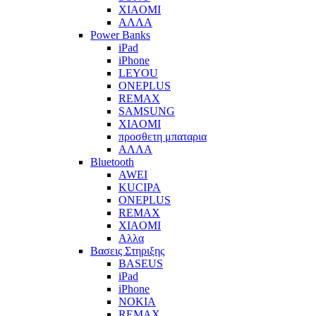
XIAOMI
ΑΛΛΑ
Power Banks
iPad
iPhone
LEYOU
ONEPLUS
REMAX
SAMSUNG
XIAOMI
προσθετη μπαταρια
ΑΛΛΑ
Bluetooth
AWEI
KUCIPA
ONEPLUS
REMAX
XIAOMI
Αλλα
Βασεις Στηριξης
BASEUS
iPad
iPhone
NOKIA
REMAX