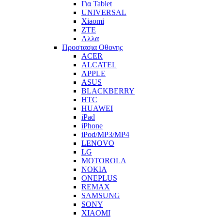
Για Tablet
UNIVERSAL
Xiaomi
ZTE
Αλλα
Προστασια Οθονης
ACER
ALCATEL
APPLE
ASUS
BLACKBERRY
HTC
HUAWEI
iPad
iPhone
iPod/MP3/MP4
LENOVO
LG
MOTOROLA
NOKIA
ONEPLUS
REMAX
SAMSUNG
SONY
XIAOMI