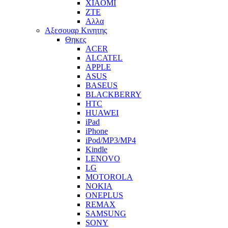
XIAOMI
ZTE
Αλλα
Αξεσουαρ Κινητης
Θηκες
ACER
ALCATEL
APPLE
ASUS
BASEUS
BLACKBERRY
HTC
HUAWEI
iPad
iPhone
iPod/MP3/MP4
Kindle
LENOVO
LG
MOTOROLA
NOKIA
ONEPLUS
REMAX
SAMSUNG
SONY