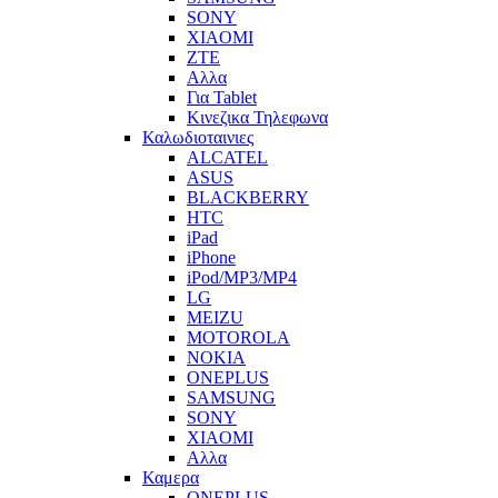
SONY
XIAOMI
ZTE
Αλλα
Για Tablet
Κινεζικα Τηλεφωνα
Καλωδιοταινιες
ALCATEL
ASUS
BLACKBERRY
HTC
iPad
iPhone
iPod/MP3/MP4
LG
MEIZU
MOTOROLA
NOKIA
ONEPLUS
SAMSUNG
SONY
XIAOMI
Αλλα
Καμερα
ONEPLUS