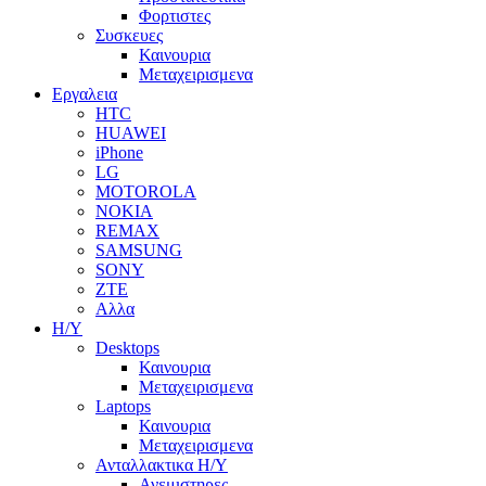
Φορτιστες
Συσκευες
Καινουρια
Μεταχειρισμενα
Εργαλεια
HTC
HUAWEI
iPhone
LG
MOTOROLA
NOKIA
REMAX
SAMSUNG
SONY
ZTE
Αλλα
Η/Υ
Desktops
Καινουρια
Μεταχειρισμενα
Laptops
Καινουρια
Μεταχειρισμενα
Ανταλλακτικα H/Y
Ανεμιστηρες