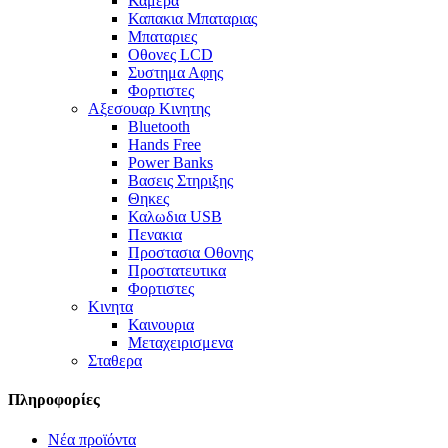
Καμερα
Καπακια Μπαταριας
Μπαταριες
Οθονες LCD
Συστημα Αφης
Φορτιστες
Αξεσουαρ Κινητης
Bluetooth
Hands Free
Power Banks
Βασεις Στηριξης
Θηκες
Καλωδια USB
Πενακια
Προστασια Οθονης
Προστατευτικα
Φορτιστες
Κινητα
Καινουρια
Μεταχειρισμενα
Σταθερα
Πληροφορίες
Νέα προϊόντα