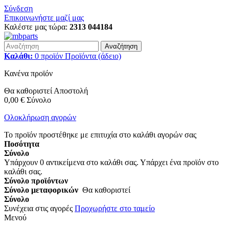
Σύνδεση
Επικοινωνήστε μαζί μας
Καλέστε μας τώρα:
2313 044184
Αναζήτηση
Καλάθι:
0
προϊόν
Προϊόντα
(άδειο)
Κανένα προϊόν
Θα καθοριστεί
Αποστολή
0,00 €
Σύνολο
Ολοκλήρωση αγορών
Το προϊόν προστέθηκε με επιτυχία στο καλάθι αγορών σας
Ποσότητα
Σύνολο
Υπάρχουν
0
αντικείμενα στο καλάθι σας.
Υπάρχει ένα προϊόν στο
καλάθι σας.
Σύνολο προϊόντων
Σύνολο μεταφορικών
Θα καθοριστεί
Σύνολο
Συνέχεια στις αγορές
Προχωρήστε στο ταμείο
Μενού