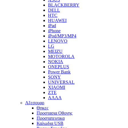
BLACKBERRY
DELL
HTC
HUAWEI
iPad
iPhone
iPod/MP3/MP4
LENOVO
LG
MEIZU
MOTOROLA
NOKIA
ONEPLUS
Power Bank
SONY
UNIVERSAL
XIAOMI
ZTE
ΑΛΛΑ
Αξεσουαρ
Θηκες
Προστασια Οθονης
Προστατευτικα
Καλωδια USB