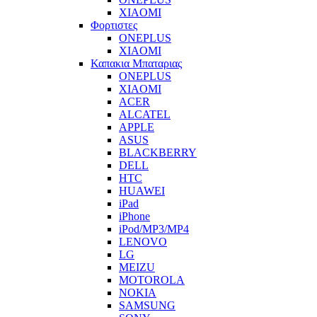
XIAOMI
Φορτιστες
ONEPLUS
XIAOMI
Καπακια Μπαταριας
ONEPLUS
XIAOMI
ACER
ALCATEL
APPLE
ASUS
BLACKBERRY
DELL
HTC
HUAWEI
iPad
iPhone
iPod/MP3/MP4
LENOVO
LG
MEIZU
MOTOROLA
NOKIA
SAMSUNG