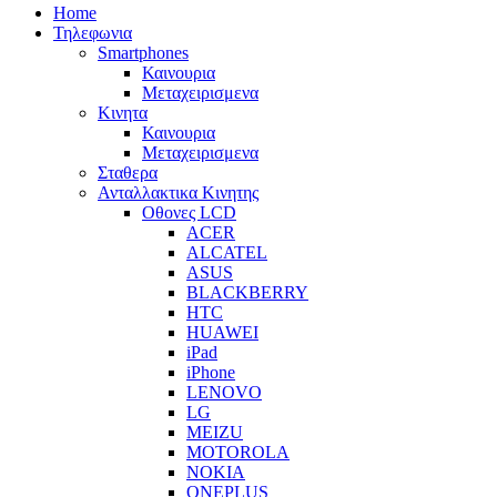
Home
Τηλεφωνια
Smartphones
Καινουρια
Μεταχειρισμενα
Κινητα
Καινουρια
Μεταχειρισμενα
Σταθερα
Ανταλλακτικα Κινητης
Οθονες LCD
ACER
ALCATEL
ASUS
BLACKBERRY
HTC
HUAWEI
iPad
iPhone
LENOVO
LG
MEIZU
MOTOROLA
NOKIA
ONEPLUS