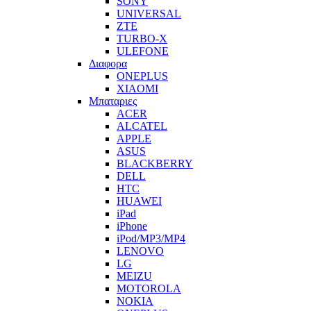
SONY
UNIVERSAL
ZTE
TURBO-X
ULEFONE
Διαφορα
ONEPLUS
XIAOMI
Μπαταριες
ACER
ALCATEL
APPLE
ASUS
BLACKBERRY
DELL
HTC
HUAWEI
iPad
iPhone
iPod/MP3/MP4
LENOVO
LG
MEIZU
MOTOROLA
NOKIA