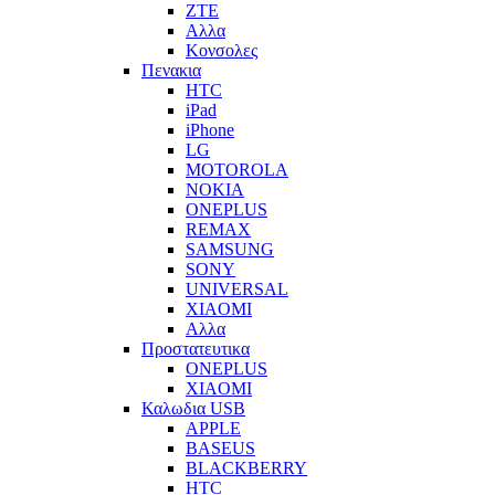
ZTE
Αλλα
Κονσολες
Πενακια
HTC
iPad
iPhone
LG
MOTOROLA
NOKIA
ONEPLUS
REMAX
SAMSUNG
SONY
UNIVERSAL
XIAOMI
Αλλα
Προστατευτικα
ONEPLUS
XIAOMI
Καλωδια USB
APPLE
BASEUS
BLACKBERRY
HTC