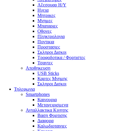
Αξεσουαρ Η/Υ
Ηχεια
Μητρικες
Μνημες
Μπαταριες
Οθονες
Πληκτρολογια
Ποντικια
Προστασιες
Σκληροι Δισκοι
Τροφοδοτικα / Φορτιστες
Τσαντες
Αποθηκευση
USB Sticks
Καρτες Μνημης
Σκληροι Δισκοι
Τηλεφωνια
Smartphones
Καινουρια
Μεταχειρισμενα
Ανταλλακτικα Κινητης
Βαση Φορτισης
Διαφορα
Καλωδιοταινιες