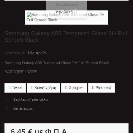
Μεγαλύτερη
προβολή
Samsung Galaxy A05 Tempered Glass 9H Full
Screen Black
Κατάσταση:
Νέο προϊόν
Samsung Galaxy A05 Tempered Glass 9H Full Screen Black
BARCODE:162025
Tweet
Κοινή χρήση
Google+
Pinterest
Στείλτε σ' ένα φίλο
Εκτύπωση
6,45 €
με Φ.Π.Α