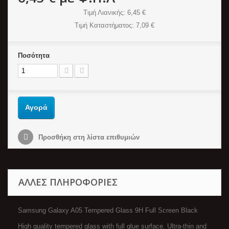
Τιμή Λιανικής
: 6,45 €
Τιμή Καταστήματος
: 7,09 €
Ποσότητα
Αγορά
Προσθήκη στη λίστα επιθυμιών
ΆΛΛΕΣ ΠΛΗΡΟΦΟΡΊΕΣ
Samsung Galaxy A05 Tempered Glass 9H Full Screen Black
High quality tempered glass with full glue surface.
Ultra-thin and