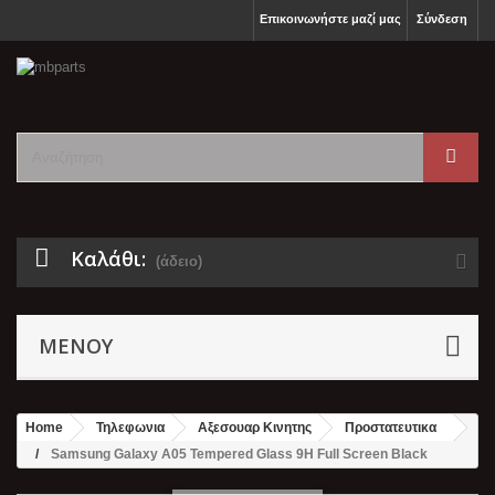
Επικοινωνήστε μαζί μας
Σύνδεση
Καλάθι:
(άδειο)
ΜΕΝΟΎ
Home
Τηλεφωνια
Αξεσουαρ Κινητης
Προστατευτικα
Samsung Galaxy A05 Tempered Glass 9H Full Screen Black