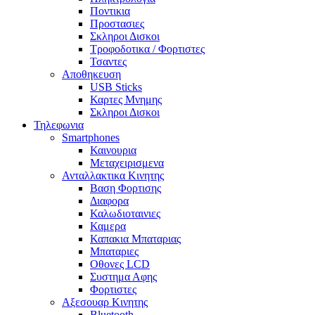
Ποντικια
Προστασιες
Σκληροι Δισκοι
Τροφοδοτικα / Φορτιστες
Τσαντες
Αποθηκευση
USB Sticks
Καρτες Μνημης
Σκληροι Δισκοι
Τηλεφωνια
Smartphones
Καινουρια
Μεταχειρισμενα
Ανταλλακτικα Κινητης
Βαση Φορτισης
Διαφορα
Καλωδιοταινιες
Καμερα
Καπακια Μπαταριας
Μπαταριες
Οθονες LCD
Συστημα Αφης
Φορτιστες
Αξεσουαρ Κινητης
Bluetooth