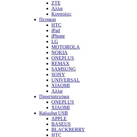
ZTE
Αλλα
Κονσολες
Πενακια
HTC
iPad
iPhone
LG
MOTOROLA
NOKIA
ONEPLUS
REMAX
SAMSUNG
SONY
UNIVERSAL
XIAOMI
Αλλα
Προστατευτικα
ONEPLUS
XIAOMI
Καλωδια USB
APPLE
BASEUS
BLACKBERRY
HTC