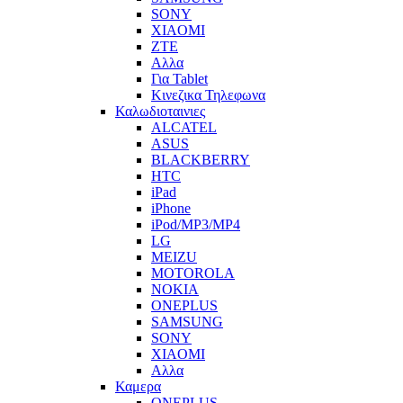
SONY
XIAOMI
ZTE
Αλλα
Για Tablet
Κινεζικα Τηλεφωνα
Καλωδιοταινιες
ALCATEL
ASUS
BLACKBERRY
HTC
iPad
iPhone
iPod/MP3/MP4
LG
MEIZU
MOTOROLA
NOKIA
ONEPLUS
SAMSUNG
SONY
XIAOMI
Αλλα
Καμερα
ONEPLUS