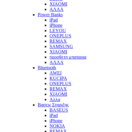
XIAOMI
ΑΛΛΑ
Power Banks
iPad
iPhone
LEYOU
ONEPLUS
REMAX
SAMSUNG
XIAOMI
προσθετη μπαταρια
ΑΛΛΑ
Bluetooth
AWEI
KUCIPA
ONEPLUS
REMAX
XIAOMI
Αλλα
Βασεις Στηριξης
BASEUS
iPad
iPhone
NOKIA
REMAX