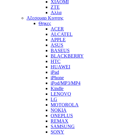
XIAOMI
ZTE
Αλλα
Αξεσουαρ Κινητης
Θηκες
ACER
ALCATEL
APPLE
ASUS
BASEUS
BLACKBERRY
HTC
HUAWEI
iPad
iPhone
iPod/MP3/MP4
Kindle
LENOVO
LG
MOTOROLA
NOKIA
ONEPLUS
REMAX
SAMSUNG
SONY