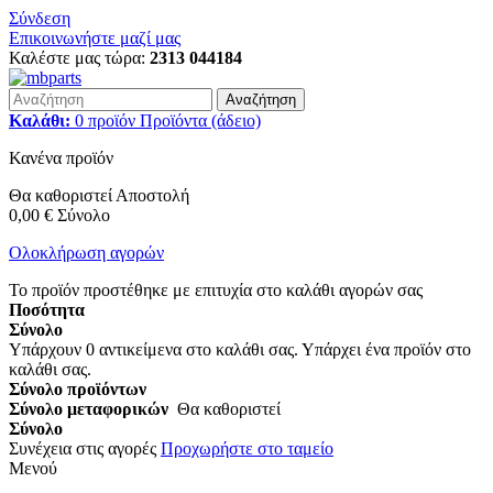
Σύνδεση
Επικοινωνήστε μαζί μας
Καλέστε μας τώρα:
2313 044184
Αναζήτηση
Καλάθι:
0
προϊόν
Προϊόντα
(άδειο)
Κανένα προϊόν
Θα καθοριστεί
Αποστολή
0,00 €
Σύνολο
Ολοκλήρωση αγορών
Το προϊόν προστέθηκε με επιτυχία στο καλάθι αγορών σας
Ποσότητα
Σύνολο
Υπάρχουν
0
αντικείμενα στο καλάθι σας.
Υπάρχει ένα προϊόν στο
καλάθι σας.
Σύνολο προϊόντων
Σύνολο μεταφορικών
Θα καθοριστεί
Σύνολο
Συνέχεια στις αγορές
Προχωρήστε στο ταμείο
Μενού