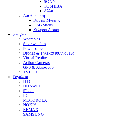
SONY
TOSHIBA
Αλλα
Αποθηκευση
Καρτες Μνημης
USB Sticks
Σκληροι Δισκοι
Gadgets
Wearables
Smartwatches
Powerbanks
Drones & Τηλεκατευθυνομενα
Virtual Reality
Action Cameras
GPS & Αξεσουαρ
TVBOX
Εργαλεια
HTC
HUAWEI
iPhone
LG
MOTOROLA
NOKIA
REMAX
SAMSUNG