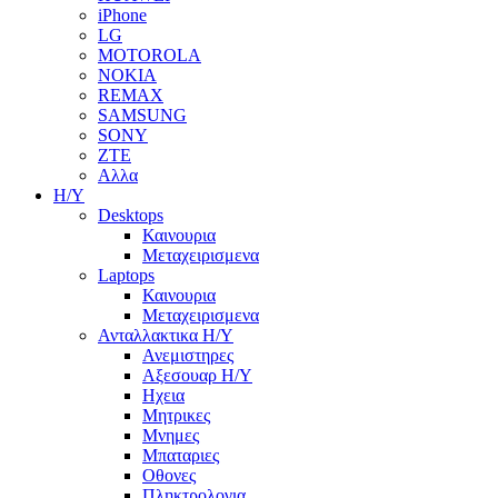
iPhone
LG
MOTOROLA
NOKIA
REMAX
SAMSUNG
SONY
ZTE
Αλλα
Η/Υ
Desktops
Καινουρια
Μεταχειρισμενα
Laptops
Καινουρια
Μεταχειρισμενα
Ανταλλακτικα H/Y
Ανεμιστηρες
Αξεσουαρ Η/Υ
Ηχεια
Μητρικες
Μνημες
Μπαταριες
Οθονες
Πληκτρολογια