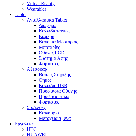
Virtual Reality
Wearables
Tablet
Ανταλλακτικα Tablet
Διαφορα
Καλωδιοταινιες
Καμερα
Καπακια Μπαταριας
Μπαταρίες
Οθονες LCD
Συστημα Αφης
Φορτιστες
Αξεσουαρ
Βασεις Στηριξης
Θηκες
Καλωδια USB
Προστασια Οθονης
Προστατευτικα
Φορτιστες
Συσκευες
Καινουρια
Μεταχειρισμενα
Εργαλεια
HTC
HUAWEI