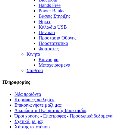
Hands Free
Power Banks
Βασεις Στηριξης
Θηκες
Καλωδια USB
Πενακια
Προστασια Οθονης
Προστατευτικα
Φορτιστες
Κινητα
Καινουρια
Μεταχειρισμενα
Σταθερα
Πληροφορίες
Νέα προϊόντα
Κορυφαίες πωλήσεις
Επικοινωνήστε μαζί μας
Δικαιώματα Πνευματικής Ιδιοκτησίας
Όροι χρήσης - Επιστροφές - Προσωπικά δεδομένα
Σχετικά με μας
Χάρτης ιστοτόπου