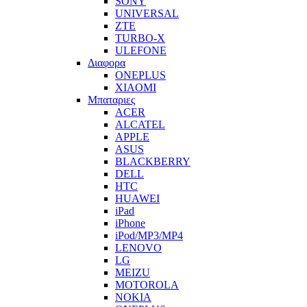
SONY
UNIVERSAL
ZTE
TURBO-X
ULEFONE
Διαφορα
ONEPLUS
XIAOMI
Μπαταριες
ACER
ALCATEL
APPLE
ASUS
BLACKBERRY
DELL
HTC
HUAWEI
iPad
iPhone
iPod/MP3/MP4
LENOVO
LG
MEIZU
MOTOROLA
NOKIA