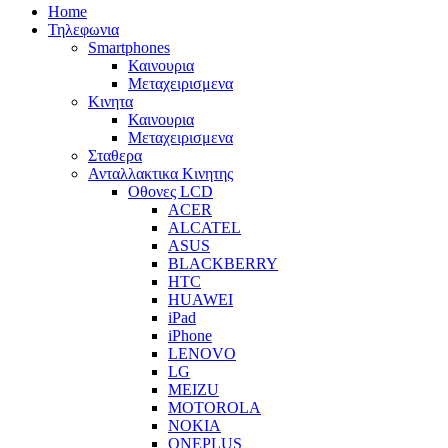
Home
Τηλεφωνια
Smartphones
Καινουρια
Μεταχειρισμενα
Κινητα
Καινουρια
Μεταχειρισμενα
Σταθερα
Ανταλλακτικα Κινητης
Οθονες LCD
ACER
ALCATEL
ASUS
BLACKBERRY
HTC
HUAWEI
iPad
iPhone
LENOVO
LG
MEIZU
MOTOROLA
NOKIA
ONEPLUS