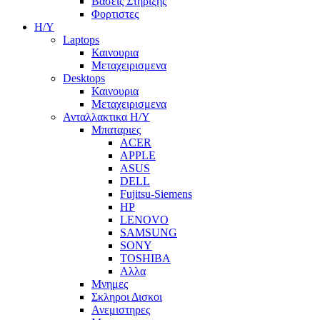
Βασεις Στηριξης
Φορτιστες
Η/Υ
Laptops
Καινουρια
Μεταχειρισμενα
Desktops
Καινουρια
Μεταχειρισμενα
Ανταλλακτικα H/Y
Μπαταριες
ACER
APPLE
ASUS
DELL
Fujitsu-Siemens
HP
LENOVO
SAMSUNG
SONY
TOSHIBA
Αλλα
Μνημες
Σκληροι Δισκοι
Ανεμιστηρες