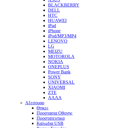
BLACKBERRY
DELL
HTC
HUAWEI
iPad
iPhone
iPod/MP3/MP4
LENOVO
LG
MEIZU
MOTOROLA
NOKIA
ONEPLUS
Power Bank
SONY
UNIVERSAL
XIAOMI
ZTE
ΑΛΛΑ
Αξεσουαρ
Θηκες
Προστασια Οθονης
Προστατευτικα
Καλωδια USB