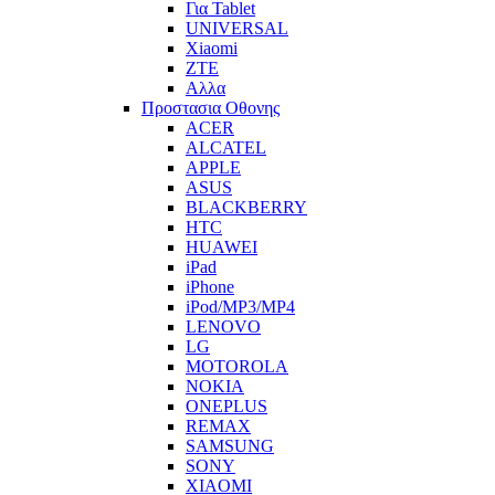
Για Tablet
UNIVERSAL
Xiaomi
ZTE
Αλλα
Προστασια Οθονης
ACER
ALCATEL
APPLE
ASUS
BLACKBERRY
HTC
HUAWEI
iPad
iPhone
iPod/MP3/MP4
LENOVO
LG
MOTOROLA
NOKIA
ONEPLUS
REMAX
SAMSUNG
SONY
XIAOMI