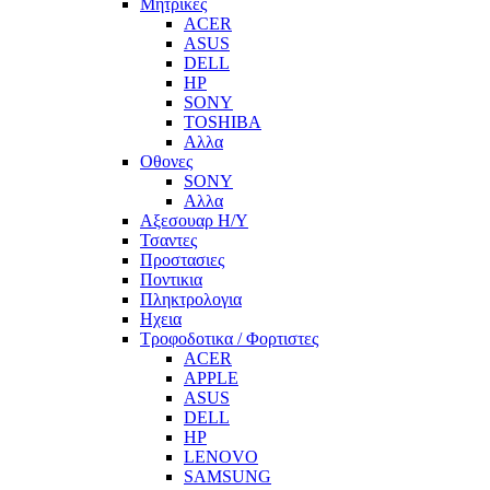
Μητρικες
ACER
ASUS
DELL
HP
SONY
TOSHIBA
Αλλα
Οθονες
SONY
Αλλα
Αξεσουαρ Η/Υ
Τσαντες
Προστασιες
Ποντικια
Πληκτρολογια
Ηχεια
Τροφοδοτικα / Φορτιστες
ACER
APPLE
ASUS
DELL
HP
LENOVO
SAMSUNG