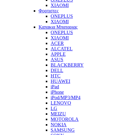
XIAOMI
Φορτιστες
ONEPLUS
XIAOMI
Καπακια Μπαταριας
ONEPLUS
XIAOMI
ACER
ALCATEL
APPLE
ASUS
BLACKBERRY
DELL
HTC
HUAWEI
iPad
iPhone
iPod/MP3/MP4
LENOVO
LG
MEIZU
MOTOROLA
NOKIA
SAMSUNG