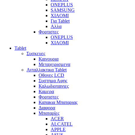
ONEPLUS
SAMSUNG
XIAOMI
Για Tablet
Αλλα
Φορτιστες
ONEPLUS
XIAOMI
Tablet
Συσκευες
Καινουρια
Μεταχειρισμενα
Ανταλλακτικα Tablet
Οθονες LCD
Συστημα Αφης
Καλωδιοταινιες
Καμερα
Φορτιστες
Καπακια Μπαταριας
Διαφορα
Μπαταρίες
ACER
ALCATEL
APPLE
ASUS