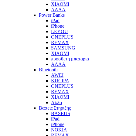
XIAOMI
ΑΛΛΑ
Power Banks
iPad
iPhone
LEYOU
ONEPLUS
REMAX
SAMSUNG
XIAOMI
προσθετη μπαταρια
ΑΛΛΑ
Bluetooth
AWEI
KUCIPA
ONEPLUS
REMAX
XIAOMI
Αλλα
Βασεις Στηριξης
BASEUS
iPad
iPhone
NOKIA
REMAX