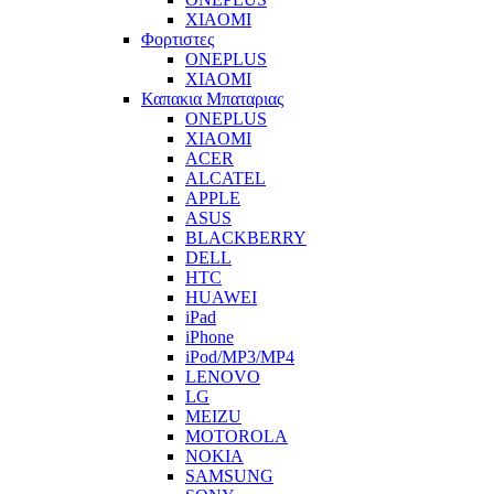
XIAOMI
Φορτιστες
ONEPLUS
XIAOMI
Καπακια Μπαταριας
ONEPLUS
XIAOMI
ACER
ALCATEL
APPLE
ASUS
BLACKBERRY
DELL
HTC
HUAWEI
iPad
iPhone
iPod/MP3/MP4
LENOVO
LG
MEIZU
MOTOROLA
NOKIA
SAMSUNG