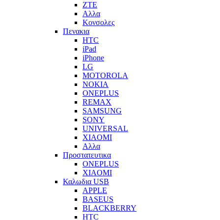
ZTE
Αλλα
Κονσολες
Πενακια
HTC
iPad
iPhone
LG
MOTOROLA
NOKIA
ONEPLUS
REMAX
SAMSUNG
SONY
UNIVERSAL
XIAOMI
Αλλα
Προστατευτικα
ONEPLUS
XIAOMI
Καλωδια USB
APPLE
BASEUS
BLACKBERRY
HTC