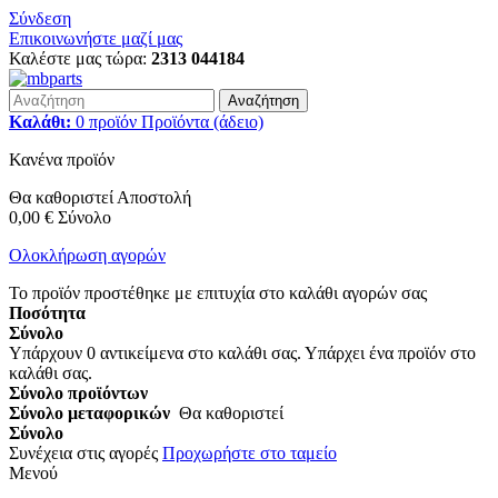
Σύνδεση
Επικοινωνήστε μαζί μας
Καλέστε μας τώρα:
2313 044184
Αναζήτηση
Καλάθι:
0
προϊόν
Προϊόντα
(άδειο)
Κανένα προϊόν
Θα καθοριστεί
Αποστολή
0,00 €
Σύνολο
Ολοκλήρωση αγορών
Το προϊόν προστέθηκε με επιτυχία στο καλάθι αγορών σας
Ποσότητα
Σύνολο
Υπάρχουν
0
αντικείμενα στο καλάθι σας.
Υπάρχει ένα προϊόν στο
καλάθι σας.
Σύνολο προϊόντων
Σύνολο μεταφορικών
Θα καθοριστεί
Σύνολο
Συνέχεια στις αγορές
Προχωρήστε στο ταμείο
Μενού