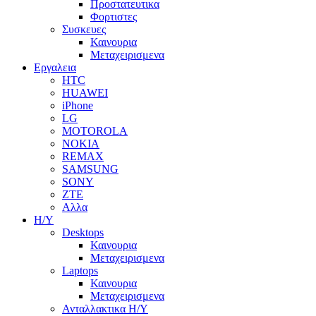
Προστατευτικα
Φορτιστες
Συσκευες
Καινουρια
Μεταχειρισμενα
Εργαλεια
HTC
HUAWEI
iPhone
LG
MOTOROLA
NOKIA
REMAX
SAMSUNG
SONY
ZTE
Αλλα
Η/Υ
Desktops
Καινουρια
Μεταχειρισμενα
Laptops
Καινουρια
Μεταχειρισμενα
Ανταλλακτικα H/Y