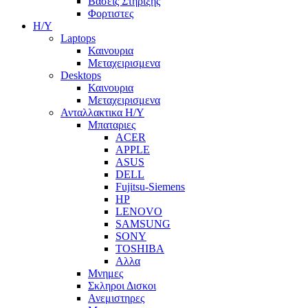
Βασεις Στηριξης
Φορτιστες
Η/Υ
Laptops
Καινουρια
Μεταχειρισμενα
Desktops
Καινουρια
Μεταχειρισμενα
Ανταλλακτικα H/Y
Μπαταριες
ACER
APPLE
ASUS
DELL
Fujitsu-Siemens
HP
LENOVO
SAMSUNG
SONY
TOSHIBA
Αλλα
Μνημες
Σκληροι Δισκοι
Ανεμιστηρες