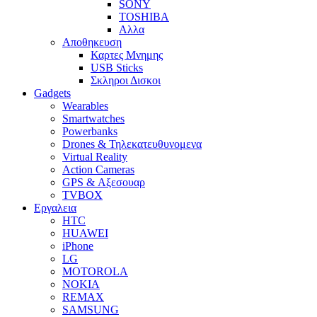
SONY
TOSHIBA
Αλλα
Αποθηκευση
Καρτες Μνημης
USB Sticks
Σκληροι Δισκοι
Gadgets
Wearables
Smartwatches
Powerbanks
Drones & Τηλεκατευθυνομενα
Virtual Reality
Action Cameras
GPS & Αξεσουαρ
TVBOX
Εργαλεια
HTC
HUAWEI
iPhone
LG
MOTOROLA
NOKIA
REMAX
SAMSUNG