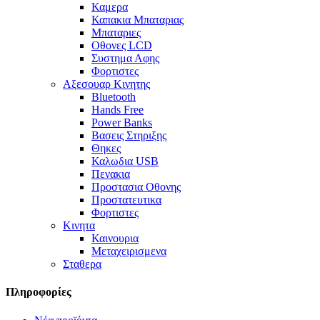
Καμερα
Καπακια Μπαταριας
Μπαταριες
Οθονες LCD
Συστημα Αφης
Φορτιστες
Αξεσουαρ Κινητης
Bluetooth
Hands Free
Power Banks
Βασεις Στηριξης
Θηκες
Καλωδια USB
Πενακια
Προστασια Οθονης
Προστατευτικα
Φορτιστες
Κινητα
Καινουρια
Μεταχειρισμενα
Σταθερα
Πληροφορίες