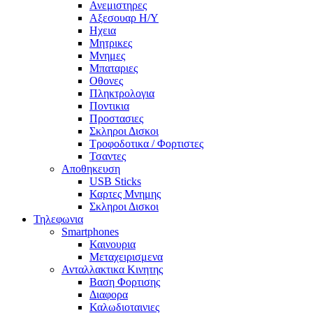
Ανεμιστηρες
Αξεσουαρ Η/Υ
Ηχεια
Μητρικες
Μνημες
Μπαταριες
Οθονες
Πληκτρολογια
Ποντικια
Προστασιες
Σκληροι Δισκοι
Τροφοδοτικα / Φορτιστες
Τσαντες
Αποθηκευση
USB Sticks
Καρτες Μνημης
Σκληροι Δισκοι
Τηλεφωνια
Smartphones
Καινουρια
Μεταχειρισμενα
Ανταλλακτικα Κινητης
Βαση Φορτισης
Διαφορα
Καλωδιοταινιες