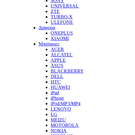
SONY
UNIVERSAL
ZTE
TURBO-X
ULEFONE
Διαφορα
ONEPLUS
XIAOMI
Μπαταριες
ACER
ALCATEL
APPLE
ASUS
BLACKBERRY
DELL
HTC
HUAWEI
iPad
iPhone
iPod/MP3/MP4
LENOVO
LG
MEIZU
MOTOROLA
NOKIA