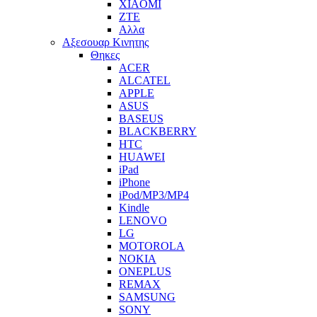
XIAOMI
ZTE
Αλλα
Αξεσουαρ Κινητης
Θηκες
ACER
ALCATEL
APPLE
ASUS
BASEUS
BLACKBERRY
HTC
HUAWEI
iPad
iPhone
iPod/MP3/MP4
Kindle
LENOVO
LG
MOTOROLA
NOKIA
ONEPLUS
REMAX
SAMSUNG
SONY