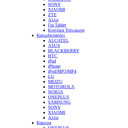
SONY
XIAOMI
ZTE
Αλλα
Για Tablet
Κινεζικα Τηλεφωνα
Καλωδιοταινιες
ALCATEL
ASUS
BLACKBERRY
HTC
iPad
iPhone
iPod/MP3/MP4
LG
MEIZU
MOTOROLA
NOKIA
ONEPLUS
SAMSUNG
SONY
XIAOMI
Αλλα
Καμερα
ONEPLUS