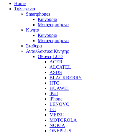
Home
Τηλεφωνια
Smartphones
Καινουρια
Μεταχειρισμενα
Κινητα
Καινουρια
Μεταχειρισμενα
Σταθερα
Ανταλλακτικα Κινητης
Οθονες LCD
ACER
ALCATEL
ASUS
BLACKBERRY
HTC
HUAWEI
iPad
iPhone
LENOVO
LG
MEIZU
MOTOROLA
NOKIA
ONEPLUS