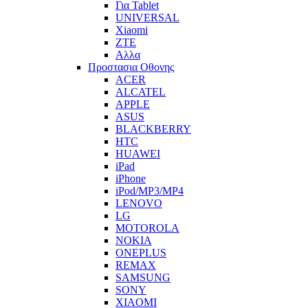
Για Tablet
UNIVERSAL
Xiaomi
ZTE
Αλλα
Προστασια Οθονης
ACER
ALCATEL
APPLE
ASUS
BLACKBERRY
HTC
HUAWEI
iPad
iPhone
iPod/MP3/MP4
LENOVO
LG
MOTOROLA
NOKIA
ONEPLUS
REMAX
SAMSUNG
SONY
XIAOMI