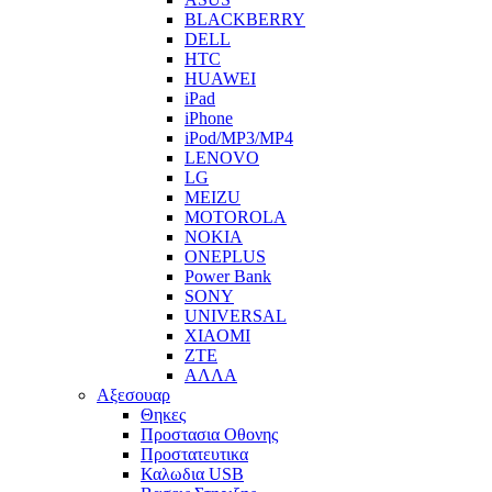
BLACKBERRY
DELL
HTC
HUAWEI
iPad
iPhone
iPod/MP3/MP4
LENOVO
LG
MEIZU
MOTOROLA
NOKIA
ONEPLUS
Power Bank
SONY
UNIVERSAL
XIAOMI
ZTE
ΑΛΛΑ
Αξεσουαρ
Θηκες
Προστασια Οθονης
Προστατευτικα
Καλωδια USB