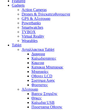
Featured
Gadgets
Action Cameras
Drones & Τηλεκατευθυνομενα
GPS & Αξεσουαρ
Powerbanks
Smartwatches
TVBOX
Virtual Reality
Wearables
Tablet
Ανταλλακτικα Tablet
Διαφορα
Καλωδιοταινιες
Καμερα
Καπακια Μπαταριας
Μπαταρίες
Οθονες LCD
Συστημα Αφης
Φορτιστες
Αξεσουαρ
Βασεις Στηριξης
Θηκες
Καλωδια USB
Προστασια Οθονης