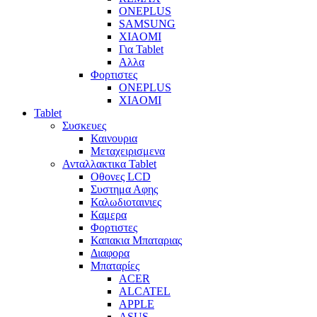
ONEPLUS
SAMSUNG
XIAOMI
Για Tablet
Αλλα
Φορτιστες
ONEPLUS
XIAOMI
Tablet
Συσκευες
Καινουρια
Μεταχειρισμενα
Ανταλλακτικα Tablet
Οθονες LCD
Συστημα Αφης
Καλωδιοταινιες
Καμερα
Φορτιστες
Καπακια Μπαταριας
Διαφορα
Μπαταρίες
ACER
ALCATEL
APPLE
ASUS