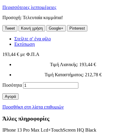
Περισσότερες λεπτομέρειες
Προσοχή: Τελευταία κομμάτια!
Tweet
Κοινή χρήση
Google+
Pinterest
Στείλτε σ' ένα φίλο
Εκτύπωση
193,44 €
με Φ.Π.Α
Τιμή Λιανικής
: 193,44 €
Τιμή Καταστήματος
: 212,78 €
Ποσότητα
Αγορά
Προσθήκη στη λίστα επιθυμιών
Άλλες πληροφορίες
IPhone 13 Pro Max Lcd+TouchScreen HQ Black