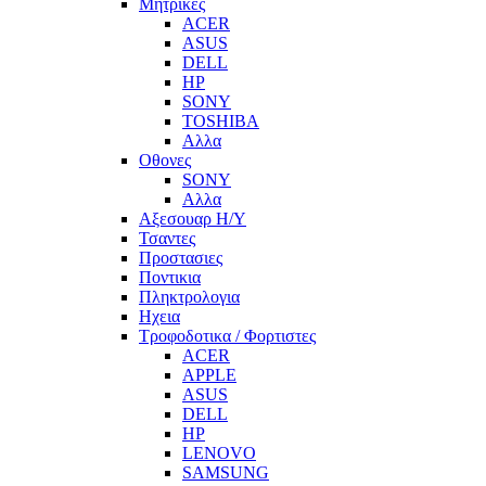
Μητρικες
ACER
ASUS
DELL
HP
SONY
TOSHIBA
Αλλα
Οθονες
SONY
Αλλα
Αξεσουαρ Η/Υ
Τσαντες
Προστασιες
Ποντικια
Πληκτρολογια
Ηχεια
Τροφοδοτικα / Φορτιστες
ACER
APPLE
ASUS
DELL
HP
LENOVO
SAMSUNG