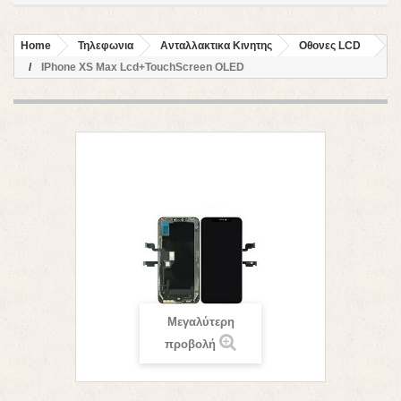
Home
Τηλεφωνια
Ανταλλακτικα Κινητης
Οθονες LCD
IPhone XS Max Lcd+TouchScreen OLED
Μεγαλύτερη
προβολή