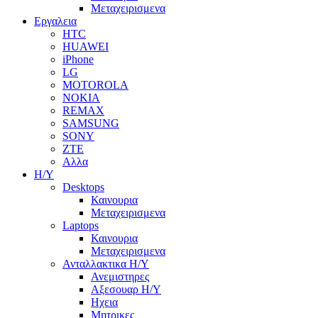
Μεταχειρισμενα
Εργαλεια
HTC
HUAWEI
iPhone
LG
MOTOROLA
NOKIA
REMAX
SAMSUNG
SONY
ZTE
Αλλα
Η/Υ
Desktops
Καινουρια
Μεταχειρισμενα
Laptops
Καινουρια
Μεταχειρισμενα
Ανταλλακτικα H/Y
Ανεμιστηρες
Αξεσουαρ Η/Υ
Ηχεια
Μητρικες