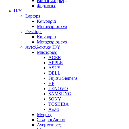
Βασεις Στηριξης
Φορτιστες
Η/Υ
Laptops
Καινουρια
Μεταχειρισμενα
Desktops
Καινουρια
Μεταχειρισμενα
Ανταλλακτικα H/Y
Μπαταριες
ACER
APPLE
ASUS
DELL
Fujitsu-Siemens
HP
LENOVO
SAMSUNG
SONY
TOSHIBA
Αλλα
Μνημες
Σκληροι Δισκοι
Ανεμιστηρες