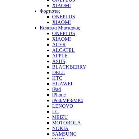
XIAOMI
Φορτιστες
ONEPLUS
XIAOMI
Καπακια Μπαταριας
ONEPLUS
XIAOMI
ACER
ALCATEL
APPLE
ASUS
BLACKBERRY
DELL
HTC
HUAWEI
iPad
iPhone
iPod/MP3/MP4
LENOVO
LG
MEIZU
MOTOROLA
NOKIA
SAMSUNG