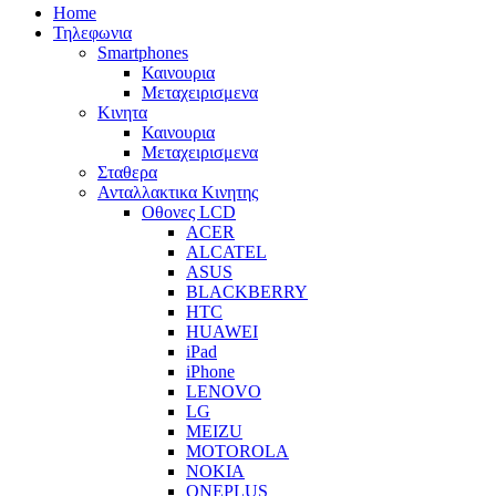
Home
Τηλεφωνια
Smartphones
Καινουρια
Μεταχειρισμενα
Κινητα
Καινουρια
Μεταχειρισμενα
Σταθερα
Ανταλλακτικα Κινητης
Οθονες LCD
ACER
ALCATEL
ASUS
BLACKBERRY
HTC
HUAWEI
iPad
iPhone
LENOVO
LG
MEIZU
MOTOROLA
NOKIA
ONEPLUS