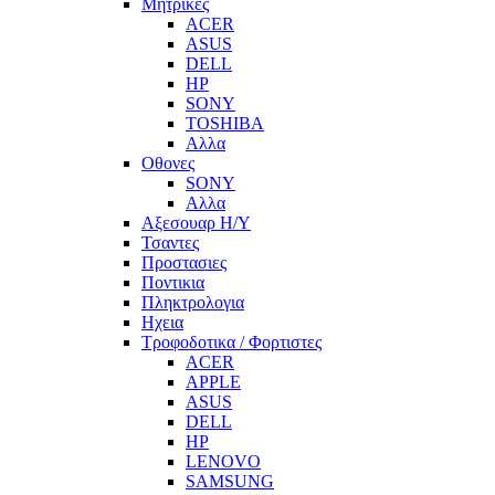
Μητρικες
ACER
ASUS
DELL
HP
SONY
TOSHIBA
Αλλα
Οθονες
SONY
Αλλα
Αξεσουαρ Η/Υ
Τσαντες
Προστασιες
Ποντικια
Πληκτρολογια
Ηχεια
Τροφοδοτικα / Φορτιστες
ACER
APPLE
ASUS
DELL
HP
LENOVO
SAMSUNG