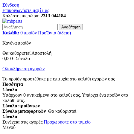
Σύνδεση
Επικοινωνήστε μαζί μας
Καλέστε μας τώρα:
2313 044184
Αναζήτηση
Καλάθι:
0
προϊόν
Προϊόντα
(άδειο)
Κανένα προϊόν
Θα καθοριστεί
Αποστολή
0,00 €
Σύνολο
Ολοκλήρωση αγορών
Το προϊόν προστέθηκε με επιτυχία στο καλάθι αγορών σας
Ποσότητα
Σύνολο
Υπάρχουν
0
αντικείμενα στο καλάθι σας.
Υπάρχει ένα προϊόν στο
καλάθι σας.
Σύνολο προϊόντων
Σύνολο μεταφορικών
Θα καθοριστεί
Σύνολο
Συνέχεια στις αγορές
Προχωρήστε στο ταμείο
Μενού