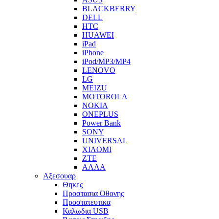
BLACKBERRY
DELL
HTC
HUAWEI
iPad
iPhone
iPod/MP3/MP4
LENOVO
LG
MEIZU
MOTOROLA
NOKIA
ONEPLUS
Power Bank
SONY
UNIVERSAL
XIAOMI
ZTE
ΑΛΛΑ
Αξεσουαρ
Θηκες
Προστασια Οθονης
Προστατευτικα
Καλωδια USB