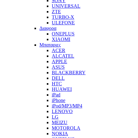
SONY
UNIVERSAL
ZTE
TURBO-X
ULEFONE
Διαφορα
ONEPLUS
XIAOMI
Μπαταριες
ACER
ALCATEL
APPLE
ASUS
BLACKBERRY
DELL
HTC
HUAWEI
iPad
iPhone
iPod/MP3/MP4
LENOVO
LG
MEIZU
MOTOROLA
NOKIA