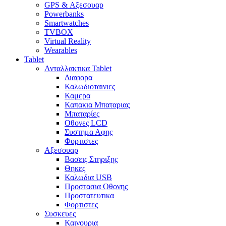
GPS & Αξεσουαρ
Powerbanks
Smartwatches
TVBOX
Virtual Reality
Wearables
Tablet
Ανταλλακτικα Tablet
Διαφορα
Καλωδιοταινιες
Καμερα
Καπακια Μπαταριας
Μπαταρίες
Οθονες LCD
Συστημα Αφης
Φορτιστες
Αξεσουαρ
Βασεις Στηριξης
Θηκες
Καλωδια USB
Προστασια Οθονης
Προστατευτικα
Φορτιστες
Συσκευες
Καινουρια