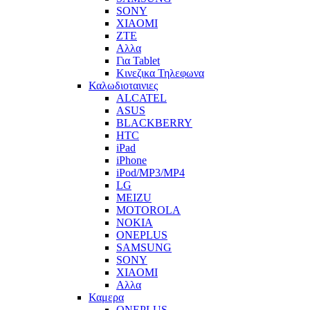
SONY
XIAOMI
ZTE
Αλλα
Για Tablet
Κινεζικα Τηλεφωνα
Καλωδιοταινιες
ALCATEL
ASUS
BLACKBERRY
HTC
iPad
iPhone
iPod/MP3/MP4
LG
MEIZU
MOTOROLA
NOKIA
ONEPLUS
SAMSUNG
SONY
XIAOMI
Αλλα
Καμερα
ONEPLUS