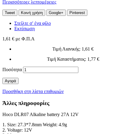
Περισσότερες λεπτομέρειες
Tweet
Κοινή χρήση
Google+
Pinterest
Στείλτε σ' ένα φίλο
Εκτύπωση
1,61 €
με Φ.Π.Α
Τιμή Λιανικής
: 1,61 €
Τιμή Καταστήματος
: 1,77 €
Ποσότητα
Αγορά
Προσθήκη στη λίστα επιθυμιών
Άλλες πληροφορίες
Hoco DLR07 Alkaline battery 27A 12V
1. Size: 27.3*7.8mm Weight: 4.9g
2. Voltage: 12V