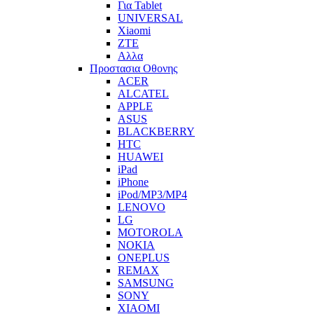
Για Tablet
UNIVERSAL
Xiaomi
ZTE
Αλλα
Προστασια Οθονης
ACER
ALCATEL
APPLE
ASUS
BLACKBERRY
HTC
HUAWEI
iPad
iPhone
iPod/MP3/MP4
LENOVO
LG
MOTOROLA
NOKIA
ONEPLUS
REMAX
SAMSUNG
SONY
XIAOMI