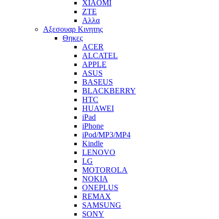
XIAOMI
ZTE
Αλλα
Αξεσουαρ Κινητης
Θηκες
ACER
ALCATEL
APPLE
ASUS
BASEUS
BLACKBERRY
HTC
HUAWEI
iPad
iPhone
iPod/MP3/MP4
Kindle
LENOVO
LG
MOTOROLA
NOKIA
ONEPLUS
REMAX
SAMSUNG
SONY