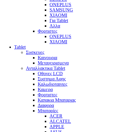
ONEPLUS
SAMSUNG
XIAOMI
Για Tablet
Αλλα
Φορτιστες
ONEPLUS
XIAOMI
Tablet
Συσκευες
Καινουρια
Μεταχειρισμενα
Ανταλλακτικα Tablet
Οθονες LCD
Συστημα Αφης
Καλωδιοταινιες
Καμερα
Φορτιστες
Καπακια Μπαταριας
Διαφορα
Μπαταρίες
ACER
ALCATEL
APPLE
ASUS