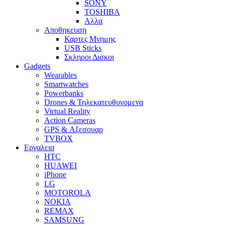
SONY
TOSHIBA
Αλλα
Αποθηκευση
Καρτες Μνημης
USB Sticks
Σκληροι Δισκοι
Gadgets
Wearables
Smartwatches
Powerbanks
Drones & Τηλεκατευθυνομενα
Virtual Reality
Action Cameras
GPS & Αξεσουαρ
TVBOX
Εργαλεια
HTC
HUAWEI
iPhone
LG
MOTOROLA
NOKIA
REMAX
SAMSUNG