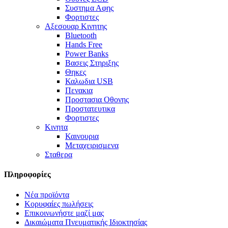
Συστημα Αφης
Φορτιστες
Αξεσουαρ Κινητης
Bluetooth
Hands Free
Power Banks
Βασεις Στηριξης
Θηκες
Καλωδια USB
Πενακια
Προστασια Οθονης
Προστατευτικα
Φορτιστες
Κινητα
Καινουρια
Μεταχειρισμενα
Σταθερα
Πληροφορίες
Νέα προϊόντα
Κορυφαίες πωλήσεις
Επικοινωνήστε μαζί μας
Δικαιώματα Πνευματικής Ιδιοκτησίας