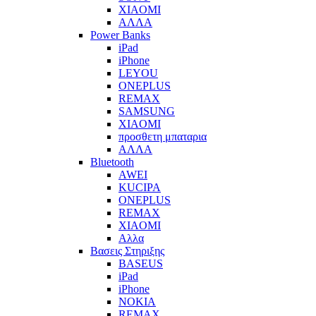
XIAOMI
ΑΛΛΑ
Power Banks
iPad
iPhone
LEYOU
ONEPLUS
REMAX
SAMSUNG
XIAOMI
προσθετη μπαταρια
ΑΛΛΑ
Bluetooth
AWEI
KUCIPA
ONEPLUS
REMAX
XIAOMI
Αλλα
Βασεις Στηριξης
BASEUS
iPad
iPhone
NOKIA
REMAX