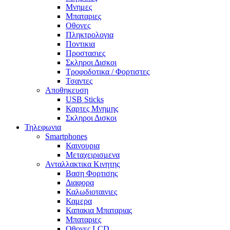
Μνημες
Μπαταριες
Οθονες
Πληκτρολογια
Ποντικια
Προστασιες
Σκληροι Δισκοι
Τροφοδοτικα / Φορτιστες
Τσαντες
Αποθηκευση
USB Sticks
Καρτες Μνημης
Σκληροι Δισκοι
Τηλεφωνια
Smartphones
Καινουρια
Μεταχειρισμενα
Ανταλλακτικα Κινητης
Βαση Φορτισης
Διαφορα
Καλωδιοταινιες
Καμερα
Καπακια Μπαταριας
Μπαταριες
Οθονες LCD