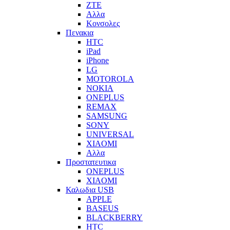
ZTE
Αλλα
Κονσολες
Πενακια
HTC
iPad
iPhone
LG
MOTOROLA
NOKIA
ONEPLUS
REMAX
SAMSUNG
SONY
UNIVERSAL
XIAOMI
Αλλα
Προστατευτικα
ONEPLUS
XIAOMI
Καλωδια USB
APPLE
BASEUS
BLACKBERRY
HTC