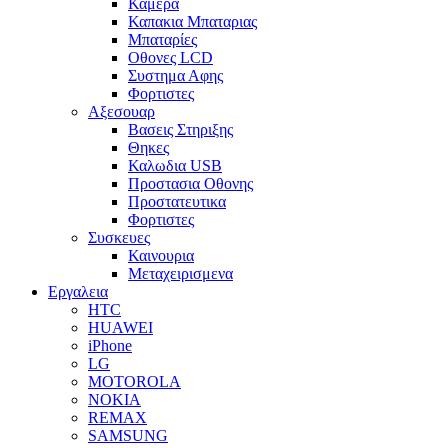
Καμερα
Καπακια Μπαταριας
Μπαταρίες
Οθονες LCD
Συστημα Αφης
Φορτιστες
Αξεσουαρ
Βασεις Στηριξης
Θηκες
Καλωδια USB
Προστασια Οθονης
Προστατευτικα
Φορτιστες
Συσκευες
Καινουρια
Μεταχειρισμενα
Εργαλεια
HTC
HUAWEI
iPhone
LG
MOTOROLA
NOKIA
REMAX
SAMSUNG