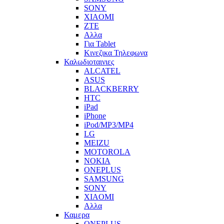
SONY
XIAOMI
ZTE
Αλλα
Για Tablet
Κινεζικα Τηλεφωνα
Καλωδιοταινιες
ALCATEL
ASUS
BLACKBERRY
HTC
iPad
iPhone
iPod/MP3/MP4
LG
MEIZU
MOTOROLA
NOKIA
ONEPLUS
SAMSUNG
SONY
XIAOMI
Αλλα
Καμερα
ONEPLUS