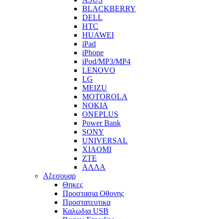
BLACKBERRY
DELL
HTC
HUAWEI
iPad
iPhone
iPod/MP3/MP4
LENOVO
LG
MEIZU
MOTOROLA
NOKIA
ONEPLUS
Power Bank
SONY
UNIVERSAL
XIAOMI
ZTE
ΑΛΛΑ
Αξεσουαρ
Θηκες
Προστασια Οθονης
Προστατευτικα
Καλωδια USB