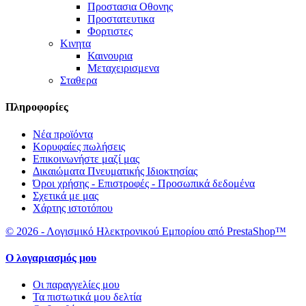
Προστασια Οθονης
Προστατευτικα
Φορτιστες
Κινητα
Καινουρια
Μεταχειρισμενα
Σταθερα
Πληροφορίες
Νέα προϊόντα
Κορυφαίες πωλήσεις
Επικοινωνήστε μαζί μας
Δικαιώματα Πνευματικής Ιδιοκτησίας
Όροι χρήσης - Επιστροφές - Προσωπικά δεδομένα
Σχετικά με μας
Χάρτης ιστοτόπου
© 2026 - Λογισμικό Ηλεκτρονικού Εμπορίου από PrestaShop™
Ο λογαριασμός μου
Οι παραγγελίες μου
Τα πιστωτικά μου δελτία