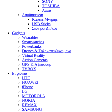
SONY
TOSHIBA
Αλλα
Αποθηκευση
Καρτες Μνημης
USB Sticks
Σκληροι Δισκοι
Gadgets
Wearables
Smartwatches
Powerbanks
Drones & Τηλεκατευθυνομενα
Virtual Reality
Action Cameras
GPS & Αξεσουαρ
TVBOX
Εργαλεια
HTC
HUAWEI
iPhone
LG
MOTOROLA
NOKIA
REMAX
SAMSUNG