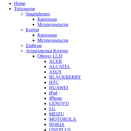
Home
Τηλεφωνια
Smartphones
Καινουρια
Μεταχειρισμενα
Κινητα
Καινουρια
Μεταχειρισμενα
Σταθερα
Ανταλλακτικα Κινητης
Οθονες LCD
ACER
ALCATEL
ASUS
BLACKBERRY
HTC
HUAWEI
iPad
iPhone
LENOVO
LG
MEIZU
MOTOROLA
NOKIA
ONEPLUS