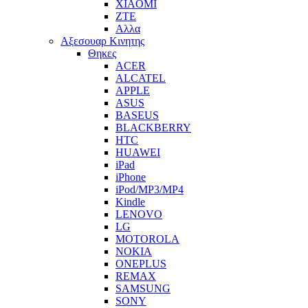
XIAOMI
ZTE
Αλλα
Αξεσουαρ Κινητης
Θηκες
ACER
ALCATEL
APPLE
ASUS
BASEUS
BLACKBERRY
HTC
HUAWEI
iPad
iPhone
iPod/MP3/MP4
Kindle
LENOVO
LG
MOTOROLA
NOKIA
ONEPLUS
REMAX
SAMSUNG
SONY