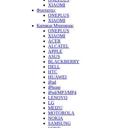
XIAOMI
Φορτιστες
ONEPLUS
XIAOMI
Καπακια Μπαταριας
ONEPLUS
XIAOMI
ACER
ALCATEL
APPLE
ASUS
BLACKBERRY
DELL
HTC
HUAWEI
iPad
iPhone
iPod/MP3/MP4
LENOVO
LG
MEIZU
MOTOROLA
NOKIA
SAMSUNG