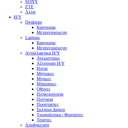
SONY
ZTE
Αλλα
Η/Υ
Desktops
Καινουρια
Μεταχειρισμενα
Laptops
Καινουρια
Μεταχειρισμενα
Ανταλλακτικα H/Y
Ανεμιστηρες
Αξεσουαρ Η/Υ
Ηχεια
Μητρικες
Μνημες
Μπαταριες
Οθονες
Πληκτρολογια
Ποντικια
Προστασιες
Σκληροι Δισκοι
Τροφοδοτικα / Φορτιστες
Τσαντες
Αποθηκευση