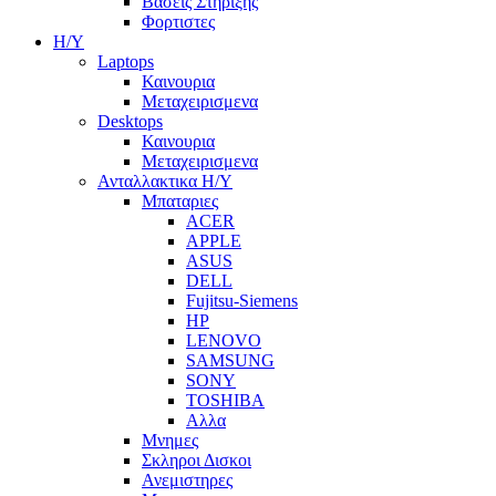
Βασεις Στηριξης
Φορτιστες
Η/Υ
Laptops
Καινουρια
Μεταχειρισμενα
Desktops
Καινουρια
Μεταχειρισμενα
Ανταλλακτικα H/Y
Μπαταριες
ACER
APPLE
ASUS
DELL
Fujitsu-Siemens
HP
LENOVO
SAMSUNG
SONY
TOSHIBA
Αλλα
Μνημες
Σκληροι Δισκοι
Ανεμιστηρες