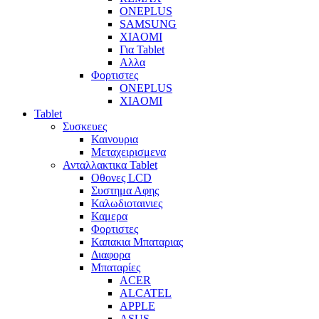
ONEPLUS
SAMSUNG
XIAOMI
Για Tablet
Αλλα
Φορτιστες
ONEPLUS
XIAOMI
Tablet
Συσκευες
Καινουρια
Μεταχειρισμενα
Ανταλλακτικα Tablet
Οθονες LCD
Συστημα Αφης
Καλωδιοταινιες
Καμερα
Φορτιστες
Καπακια Μπαταριας
Διαφορα
Μπαταρίες
ACER
ALCATEL
APPLE
ASUS