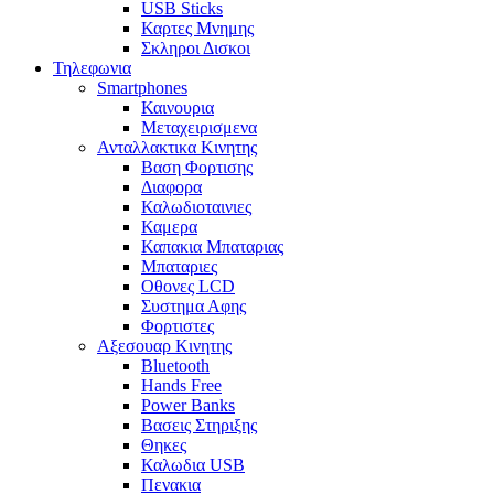
USB Sticks
Καρτες Μνημης
Σκληροι Δισκοι
Τηλεφωνια
Smartphones
Καινουρια
Μεταχειρισμενα
Ανταλλακτικα Κινητης
Βαση Φορτισης
Διαφορα
Καλωδιοταινιες
Καμερα
Καπακια Μπαταριας
Μπαταριες
Οθονες LCD
Συστημα Αφης
Φορτιστες
Αξεσουαρ Κινητης
Bluetooth
Hands Free
Power Banks
Βασεις Στηριξης
Θηκες
Καλωδια USB
Πενακια