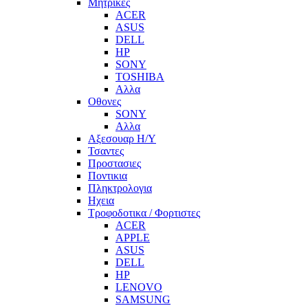
Μητρικες
ACER
ASUS
DELL
HP
SONY
TOSHIBA
Αλλα
Οθονες
SONY
Αλλα
Αξεσουαρ Η/Υ
Τσαντες
Προστασιες
Ποντικια
Πληκτρολογια
Ηχεια
Τροφοδοτικα / Φορτιστες
ACER
APPLE
ASUS
DELL
HP
LENOVO
SAMSUNG