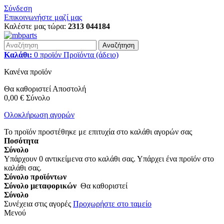
Σύνδεση
Επικοινωνήστε μαζί μας
Καλέστε μας τώρα:
2313 044184
Αναζήτηση
Καλάθι:
0
προϊόν
Προϊόντα
(άδειο)
Κανένα προϊόν
Θα καθοριστεί
Αποστολή
0,00 €
Σύνολο
Ολοκλήρωση αγορών
Το προϊόν προστέθηκε με επιτυχία στο καλάθι αγορών σας
Ποσότητα
Σύνολο
Υπάρχουν
0
αντικείμενα στο καλάθι σας.
Υπάρχει ένα προϊόν στο
καλάθι σας.
Σύνολο προϊόντων
Σύνολο μεταφορικών
Θα καθοριστεί
Σύνολο
Συνέχεια στις αγορές
Προχωρήστε στο ταμείο
Μενού