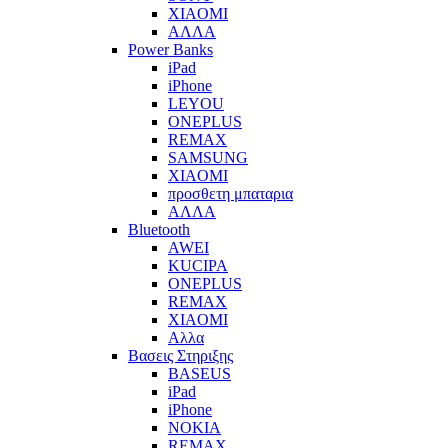
XIAOMI
ΑΛΛΑ
Power Banks
iPad
iPhone
LEYOU
ONEPLUS
REMAX
SAMSUNG
XIAOMI
προσθετη μπαταρια
ΑΛΛΑ
Bluetooth
AWEI
KUCIPA
ONEPLUS
REMAX
XIAOMI
Αλλα
Βασεις Στηριξης
BASEUS
iPad
iPhone
NOKIA
REMAX