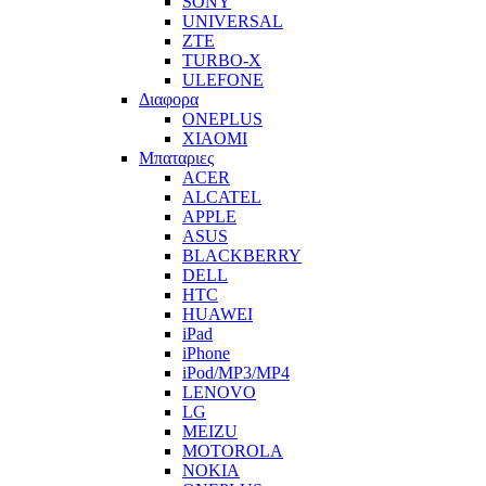
SONY
UNIVERSAL
ZTE
TURBO-X
ULEFONE
Διαφορα
ONEPLUS
XIAOMI
Μπαταριες
ACER
ALCATEL
APPLE
ASUS
BLACKBERRY
DELL
HTC
HUAWEI
iPad
iPhone
iPod/MP3/MP4
LENOVO
LG
MEIZU
MOTOROLA
NOKIA