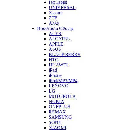
Για Tablet
UNIVERSAL
Xiaomi
ZTE
Αλλα
Προστασια Οθονης
ACER
ALCATEL
APPLE
ASUS
BLACKBERRY
HTC
HUAWEI
iPad
iPhone
iPod/MP3/MP4
LENOVO
LG
MOTOROLA
NOKIA
ONEPLUS
REMAX
SAMSUNG
SONY
XIAOMI