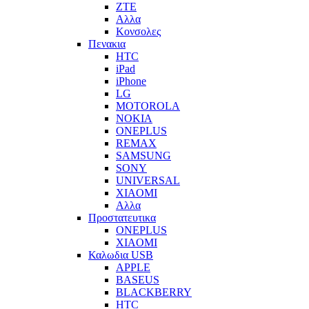
ZTE
Αλλα
Κονσολες
Πενακια
HTC
iPad
iPhone
LG
MOTOROLA
NOKIA
ONEPLUS
REMAX
SAMSUNG
SONY
UNIVERSAL
XIAOMI
Αλλα
Προστατευτικα
ONEPLUS
XIAOMI
Καλωδια USB
APPLE
BASEUS
BLACKBERRY
HTC