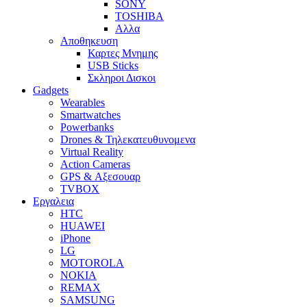
SONY
TOSHIBA
Αλλα
Αποθηκευση
Καρτες Μνημης
USB Sticks
Σκληροι Δισκοι
Gadgets
Wearables
Smartwatches
Powerbanks
Drones & Τηλεκατευθυνομενα
Virtual Reality
Action Cameras
GPS & Αξεσουαρ
TVBOX
Εργαλεια
HTC
HUAWEI
iPhone
LG
MOTOROLA
NOKIA
REMAX
SAMSUNG