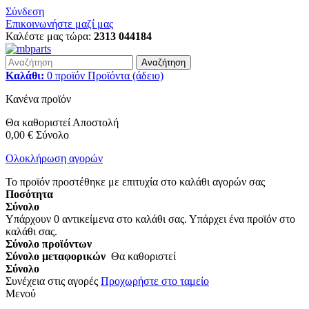
Σύνδεση
Επικοινωνήστε μαζί μας
Καλέστε μας τώρα:
2313 044184
Αναζήτηση
Καλάθι:
0
προϊόν
Προϊόντα
(άδειο)
Κανένα προϊόν
Θα καθοριστεί
Αποστολή
0,00 €
Σύνολο
Ολοκλήρωση αγορών
Το προϊόν προστέθηκε με επιτυχία στο καλάθι αγορών σας
Ποσότητα
Σύνολο
Υπάρχουν
0
αντικείμενα στο καλάθι σας.
Υπάρχει ένα προϊόν στο
καλάθι σας.
Σύνολο προϊόντων
Σύνολο μεταφορικών
Θα καθοριστεί
Σύνολο
Συνέχεια στις αγορές
Προχωρήστε στο ταμείο
Μενού