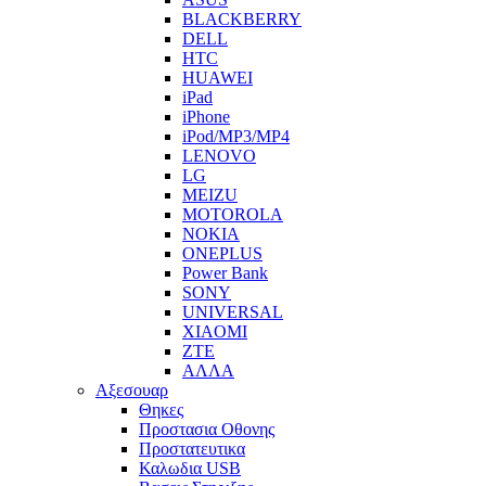
BLACKBERRY
DELL
HTC
HUAWEI
iPad
iPhone
iPod/MP3/MP4
LENOVO
LG
MEIZU
MOTOROLA
NOKIA
ONEPLUS
Power Bank
SONY
UNIVERSAL
XIAOMI
ZTE
ΑΛΛΑ
Αξεσουαρ
Θηκες
Προστασια Οθονης
Προστατευτικα
Καλωδια USB