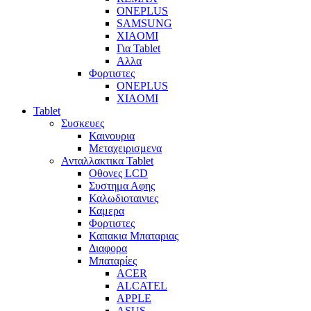
ONEPLUS
SAMSUNG
XIAOMI
Για Tablet
Αλλα
Φορτιστες
ONEPLUS
XIAOMI
Tablet
Συσκευες
Καινουρια
Μεταχειρισμενα
Ανταλλακτικα Tablet
Οθονες LCD
Συστημα Αφης
Καλωδιοταινιες
Καμερα
Φορτιστες
Καπακια Μπαταριας
Διαφορα
Μπαταρίες
ACER
ALCATEL
APPLE
ASUS