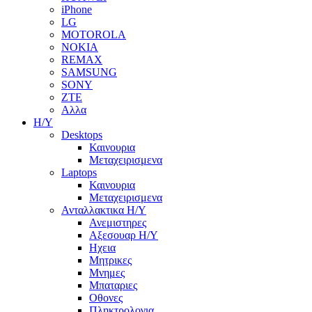
iPhone
LG
MOTOROLA
NOKIA
REMAX
SAMSUNG
SONY
ZTE
Αλλα
Η/Υ
Desktops
Καινουρια
Μεταχειρισμενα
Laptops
Καινουρια
Μεταχειρισμενα
Ανταλλακτικα H/Y
Ανεμιστηρες
Αξεσουαρ Η/Υ
Ηχεια
Μητρικες
Μνημες
Μπαταριες
Οθονες
Πληκτρολογια