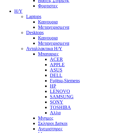
Βασεις Στηριξης
Φορτιστες
Η/Υ
Laptops
Καινουρια
Μεταχειρισμενα
Desktops
Καινουρια
Μεταχειρισμενα
Ανταλλακτικα H/Y
Μπαταριες
ACER
APPLE
ASUS
DELL
Fujitsu-Siemens
HP
LENOVO
SAMSUNG
SONY
TOSHIBA
Αλλα
Μνημες
Σκληροι Δισκοι
Ανεμιστηρες