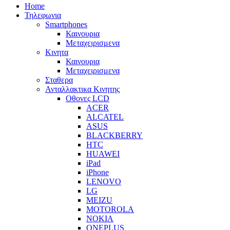
Home
Τηλεφωνια
Smartphones
Καινουρια
Μεταχειρισμενα
Κινητα
Καινουρια
Μεταχειρισμενα
Σταθερα
Ανταλλακτικα Κινητης
Οθονες LCD
ACER
ALCATEL
ASUS
BLACKBERRY
HTC
HUAWEI
iPad
iPhone
LENOVO
LG
MEIZU
MOTOROLA
NOKIA
ONEPLUS