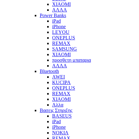
XIAOMI
ΑΛΛΑ
Power Banks
iPad
iPhone
LEYOU
ONEPLUS
REMAX
SAMSUNG
XIAOMI
προσθετη μπαταρια
ΑΛΛΑ
Bluetooth
AWEI
KUCIPA
ONEPLUS
REMAX
XIAOMI
Αλλα
Βασεις Στηριξης
BASEUS
iPad
iPhone
NOKIA
REMAX