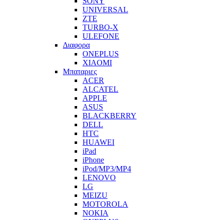
SONY
UNIVERSAL
ZTE
TURBO-X
ULEFONE
Διαφορα
ONEPLUS
XIAOMI
Μπαταριες
ACER
ALCATEL
APPLE
ASUS
BLACKBERRY
DELL
HTC
HUAWEI
iPad
iPhone
iPod/MP3/MP4
LENOVO
LG
MEIZU
MOTOROLA
NOKIA