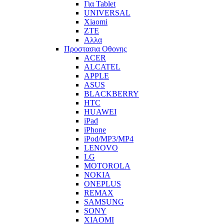
Για Tablet
UNIVERSAL
Xiaomi
ZTE
Αλλα
Προστασια Οθονης
ACER
ALCATEL
APPLE
ASUS
BLACKBERRY
HTC
HUAWEI
iPad
iPhone
iPod/MP3/MP4
LENOVO
LG
MOTOROLA
NOKIA
ONEPLUS
REMAX
SAMSUNG
SONY
XIAOMI