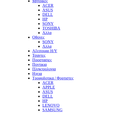
Μητρικες
ACER
ASUS
DELL
HP
SONY
TOSHIBA
Αλλα
Οθονες
SONY
Αλλα
Αξεσουαρ Η/Υ
Τσαντες
Προστασιες
Ποντικια
Πληκτρολογια
Ηχεια
Τροφοδοτικα / Φορτιστες
ACER
APPLE
ASUS
DELL
HP
LENOVO
SAMSUNG