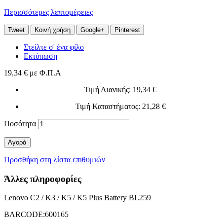
Περισσότερες λεπτομέρειες
Tweet
Κοινή χρήση
Google+
Pinterest
Στείλτε σ' ένα φίλο
Εκτύπωση
19,34 €
με Φ.Π.Α
Τιμή Λιανικής
: 19,34 €
Τιμή Καταστήματος
: 21,28 €
Ποσότητα
Αγορά
Προσθήκη στη λίστα επιθυμιών
Άλλες πληροφορίες
Lenovo C2 / K3 / K5 / K5 Plus Battery BL259
BARCODE:600165