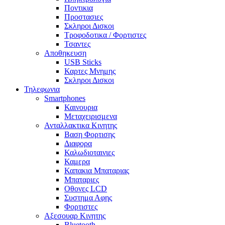
Ποντικια
Προστασιες
Σκληροι Δισκοι
Τροφοδοτικα / Φορτιστες
Τσαντες
Αποθηκευση
USB Sticks
Καρτες Μνημης
Σκληροι Δισκοι
Τηλεφωνια
Smartphones
Καινουρια
Μεταχειρισμενα
Ανταλλακτικα Κινητης
Βαση Φορτισης
Διαφορα
Καλωδιοταινιες
Καμερα
Καπακια Μπαταριας
Μπαταριες
Οθονες LCD
Συστημα Αφης
Φορτιστες
Αξεσουαρ Κινητης
Bluetooth