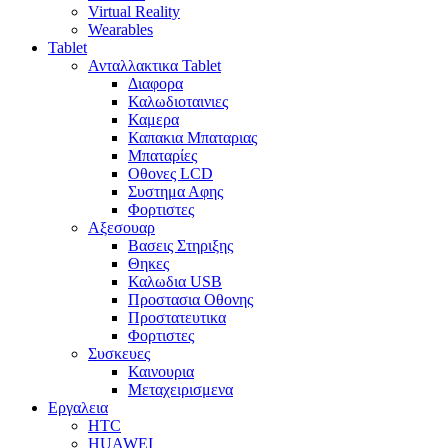
Virtual Reality
Wearables
Tablet
Ανταλλακτικα Tablet
Διαφορα
Καλωδιοταινιες
Καμερα
Καπακια Μπαταριας
Μπαταρίες
Οθονες LCD
Συστημα Αφης
Φορτιστες
Αξεσουαρ
Βασεις Στηριξης
Θηκες
Καλωδια USB
Προστασια Οθονης
Προστατευτικα
Φορτιστες
Συσκευες
Καινουρια
Μεταχειρισμενα
Εργαλεια
HTC
HUAWEI