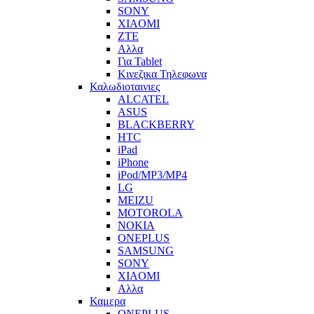
SONY
XIAOMI
ZTE
Αλλα
Για Tablet
Κινεζικα Τηλεφωνα
Καλωδιοταινιες
ALCATEL
ASUS
BLACKBERRY
HTC
iPad
iPhone
iPod/MP3/MP4
LG
MEIZU
MOTOROLA
NOKIA
ONEPLUS
SAMSUNG
SONY
XIAOMI
Αλλα
Καμερα
ONEPLUS