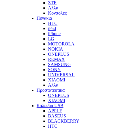
ZTE
Αλλα
Κονσολες
Πενακια
HTC
iPad
iPhone
LG
MOTOROLA
NOKIA
ONEPLUS
REMAX
SAMSUNG
SONY
UNIVERSAL
XIAOMI
Αλλα
Προστατευτικα
ONEPLUS
XIAOMI
Καλωδια USB
APPLE
BASEUS
BLACKBERRY
HTC