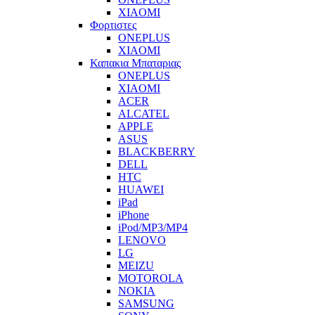
XIAOMI
Φορτιστες
ONEPLUS
XIAOMI
Καπακια Μπαταριας
ONEPLUS
XIAOMI
ACER
ALCATEL
APPLE
ASUS
BLACKBERRY
DELL
HTC
HUAWEI
iPad
iPhone
iPod/MP3/MP4
LENOVO
LG
MEIZU
MOTOROLA
NOKIA
SAMSUNG