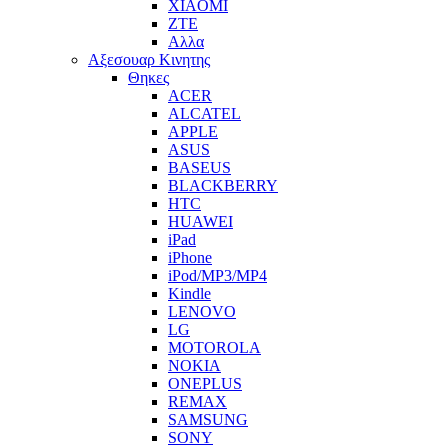
XIAOMI
ZTE
Αλλα
Αξεσουαρ Κινητης
Θηκες
ACER
ALCATEL
APPLE
ASUS
BASEUS
BLACKBERRY
HTC
HUAWEI
iPad
iPhone
iPod/MP3/MP4
Kindle
LENOVO
LG
MOTOROLA
NOKIA
ONEPLUS
REMAX
SAMSUNG
SONY