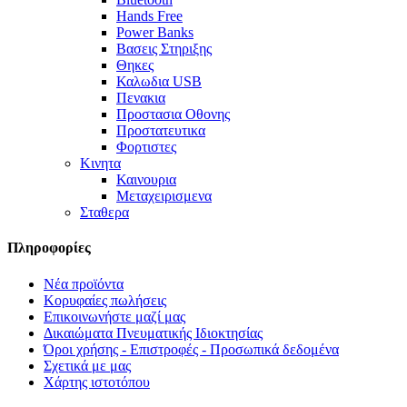
Hands Free
Power Banks
Βασεις Στηριξης
Θηκες
Καλωδια USB
Πενακια
Προστασια Οθονης
Προστατευτικα
Φορτιστες
Κινητα
Καινουρια
Μεταχειρισμενα
Σταθερα
Πληροφορίες
Νέα προϊόντα
Κορυφαίες πωλήσεις
Επικοινωνήστε μαζί μας
Δικαιώματα Πνευματικής Ιδιοκτησίας
Όροι χρήσης - Επιστροφές - Προσωπικά δεδομένα
Σχετικά με μας
Χάρτης ιστοτόπου