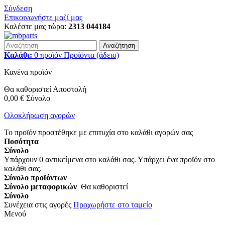
Σύνδεση
Επικοινωνήστε μαζί μας
Καλέστε μας τώρα:
2313 044184
Αναζήτηση
Καλάθι:
0
προϊόν
Προϊόντα
(άδειο)
Κανένα προϊόν
Θα καθοριστεί
Αποστολή
0,00 €
Σύνολο
Ολοκλήρωση αγορών
Το προϊόν προστέθηκε με επιτυχία στο καλάθι αγορών σας
Ποσότητα
Σύνολο
Υπάρχουν
0
αντικείμενα στο καλάθι σας.
Υπάρχει ένα προϊόν στο
καλάθι σας.
Σύνολο προϊόντων
Σύνολο μεταφορικών
Θα καθοριστεί
Σύνολο
Συνέχεια στις αγορές
Προχωρήστε στο ταμείο
Μενού