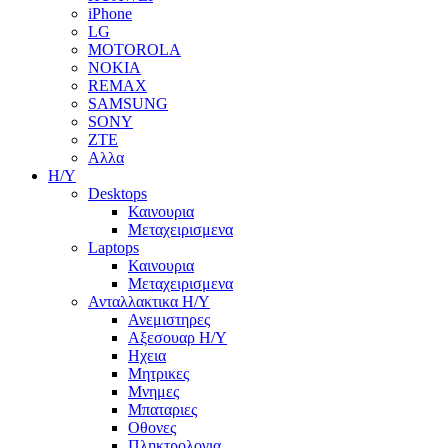
iPhone
LG
MOTOROLA
NOKIA
REMAX
SAMSUNG
SONY
ZTE
Αλλα
Η/Υ
Desktops
Καινουρια
Μεταχειρισμενα
Laptops
Καινουρια
Μεταχειρισμενα
Ανταλλακτικα H/Y
Ανεμιστηρες
Αξεσουαρ Η/Υ
Ηχεια
Μητρικες
Μνημες
Μπαταριες
Οθονες
Πληκτρολογια