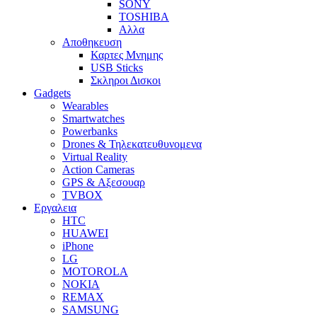
SONY
TOSHIBA
Αλλα
Αποθηκευση
Καρτες Μνημης
USB Sticks
Σκληροι Δισκοι
Gadgets
Wearables
Smartwatches
Powerbanks
Drones & Τηλεκατευθυνομενα
Virtual Reality
Action Cameras
GPS & Αξεσουαρ
TVBOX
Εργαλεια
HTC
HUAWEI
iPhone
LG
MOTOROLA
NOKIA
REMAX
SAMSUNG