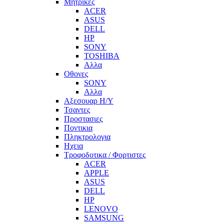
Μητρικες
ACER
ASUS
DELL
HP
SONY
TOSHIBA
Αλλα
Οθονες
SONY
Αλλα
Αξεσουαρ Η/Υ
Τσαντες
Προστασιες
Ποντικια
Πληκτρολογια
Ηχεια
Τροφοδοτικα / Φορτιστες
ACER
APPLE
ASUS
DELL
HP
LENOVO
SAMSUNG