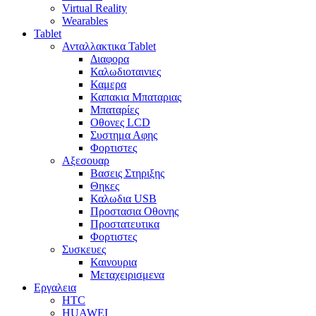
Virtual Reality
Wearables
Tablet
Ανταλλακτικα Tablet
Διαφορα
Καλωδιοταινιες
Καμερα
Καπακια Μπαταριας
Μπαταρίες
Οθονες LCD
Συστημα Αφης
Φορτιστες
Αξεσουαρ
Βασεις Στηριξης
Θηκες
Καλωδια USB
Προστασια Οθονης
Προστατευτικα
Φορτιστες
Συσκευες
Καινουρια
Μεταχειρισμενα
Εργαλεια
HTC
HUAWEI