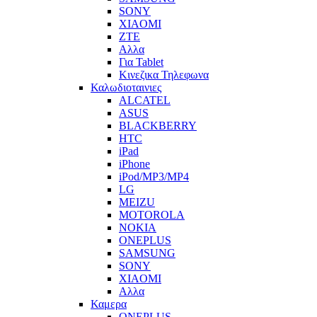
SONY
XIAOMI
ZTE
Αλλα
Για Tablet
Κινεζικα Τηλεφωνα
Καλωδιοταινιες
ALCATEL
ASUS
BLACKBERRY
HTC
iPad
iPhone
iPod/MP3/MP4
LG
MEIZU
MOTOROLA
NOKIA
ONEPLUS
SAMSUNG
SONY
XIAOMI
Αλλα
Καμερα
ONEPLUS