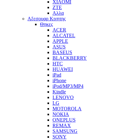
XIAOMI
ZTE
Αλλα
Αξεσουαρ Κινητης
Θηκες
ACER
ALCATEL
APPLE
ASUS
BASEUS
BLACKBERRY
HTC
HUAWEI
iPad
iPhone
iPod/MP3/MP4
Kindle
LENOVO
LG
MOTOROLA
NOKIA
ONEPLUS
REMAX
SAMSUNG
SONY