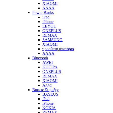
XIAOMI
ΑΛΛΑ
Power Banks
iPad
iPhone
LEYOU
ONEPLUS
REMAX
SAMSUNG
XIAOMI
προσθετη μπαταρια
ΑΛΛΑ
Bluetooth
AWEI
KUCIPA
ONEPLUS
REMAX
XIAOMI
Αλλα
Βασεις Στηριξης
BASEUS
iPad
iPhone
NOKIA
REMAX