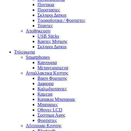
Ποντικια
Προστασιες
Σκληροι Δισκοι
Τροφοδοτικα / Φορτιστες
Τσαντες
Αποθηκευση
USB Sticks
Καρτες Μνημης
Σκληροι Δισκοι
Τηλεφωνια
Smartphones
Καινουρια
Μεταχειρισμενα
Ανταλλακτικα Κινητης
Βαση Φορτισης
Διαφορα
Καλωδιοταινιες
Καμερα
Καπακια Μπαταριας
Μπαταριες
Οθονες LCD
Συστημα Αφης
Φορτιστες
Αξεσουαρ Κινητης
Bluetooth