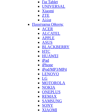
Για Tablet
UNIVERSAL
Xiaomi
ZTE
Αλλα
Προστασια Οθονης
ACER
ALCATEL
APPLE
ASUS
BLACKBERRY
HTC
HUAWEI
iPad
iPhone
iPod/MP3/MP4
LENOVO
LG
MOTOROLA
NOKIA
ONEPLUS
REMAX
SAMSUNG
SONY
XIAOMI