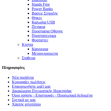
Hands Free
Power Banks
Βασεις Στηριξης
Θηκες
Καλωδια USB
Πενακια
Προστασια Οθονης
Προστατευτικα
Φορτιστες
Κινητα
Καινουρια
Μεταχειρισμενα
Σταθερα
Πληροφορίες
Νέα προϊόντα
Κορυφαίες πωλήσεις
Επικοινωνήστε μαζί μας
Δικαιώματα Πνευματικής Ιδιοκτησίας
Όροι χρήσης - Επιστροφές - Προσωπικά δεδομένα
Σχετικά με μας
Χάρτης ιστοτόπου