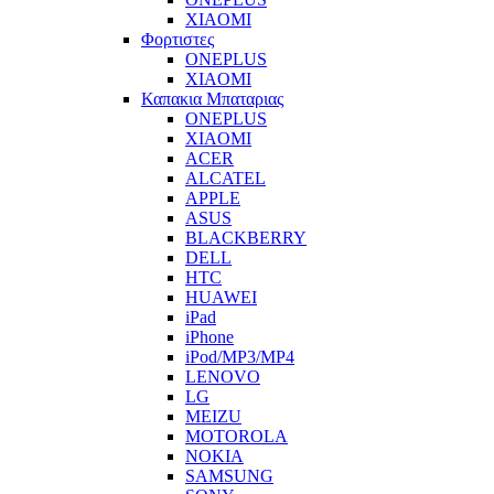
XIAOMI
Φορτιστες
ONEPLUS
XIAOMI
Καπακια Μπαταριας
ONEPLUS
XIAOMI
ACER
ALCATEL
APPLE
ASUS
BLACKBERRY
DELL
HTC
HUAWEI
iPad
iPhone
iPod/MP3/MP4
LENOVO
LG
MEIZU
MOTOROLA
NOKIA
SAMSUNG