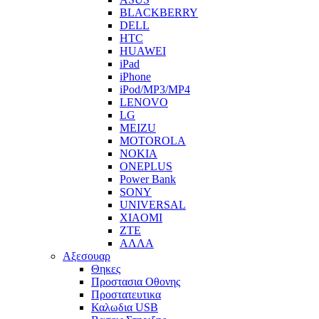
BLACKBERRY
DELL
HTC
HUAWEI
iPad
iPhone
iPod/MP3/MP4
LENOVO
LG
MEIZU
MOTOROLA
NOKIA
ONEPLUS
Power Bank
SONY
UNIVERSAL
XIAOMI
ZTE
ΑΛΛΑ
Αξεσουαρ
Θηκες
Προστασια Οθονης
Προστατευτικα
Καλωδια USB