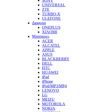
SONY
UNIVERSAL
ZTE
TURBO-X
ULEFONE
Διαφορα
ONEPLUS
XIAOMI
Μπαταριες
ACER
ALCATEL
APPLE
ASUS
BLACKBERRY
DELL
HTC
HUAWEI
iPad
iPhone
iPod/MP3/MP4
LENOVO
LG
MEIZU
MOTOROLA
NOKIA