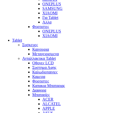
ONEPLUS
SAMSUNG
XIAOMI
Για Tablet
Αλλα
Φορτιστες
ONEPLUS
XIAOMI
Tablet
Συσκευες
Καινουρια
Μεταχειρισμενα
Ανταλλακτικα Tablet
Οθονες LCD
Συστημα Αφης
Καλωδιοταινιες
Καμερα
Φορτιστες
Καπακια Μπαταριας
Διαφορα
Μπαταρίες
ACER
ALCATEL
APPLE
ASUS