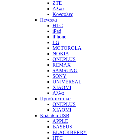
ZTE
Αλλα
Κονσολες
Πενακια
HTC
iPad
iPhone
LG
MOTOROLA
NOKIA
ONEPLUS
REMAX
SAMSUNG
SONY
UNIVERSAL
XIAOMI
Αλλα
Προστατευτικα
ONEPLUS
XIAOMI
Καλωδια USB
APPLE
BASEUS
BLACKBERRY
HTC