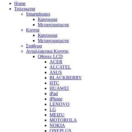
Home
Τηλεφωνια
Smartphones
Καινουρια
Μεταχειρισμενα
Κινητα
Καινουρια
Μεταχειρισμενα
Σταθερα
Ανταλλακτικα Κινητης
Οθονες LCD
ACER
ALCATEL
ASUS
BLACKBERRY
HTC
HUAWEI
iPad
iPhone
LENOVO
LG
MEIZU
MOTOROLA
NOKIA
ONEPLUS