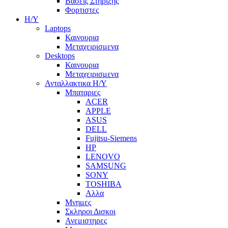
Βασεις Στηριξης
Φορτιστες
Η/Υ
Laptops
Καινουρια
Μεταχειρισμενα
Desktops
Καινουρια
Μεταχειρισμενα
Ανταλλακτικα H/Y
Μπαταριες
ACER
APPLE
ASUS
DELL
Fujitsu-Siemens
HP
LENOVO
SAMSUNG
SONY
TOSHIBA
Αλλα
Μνημες
Σκληροι Δισκοι
Ανεμιστηρες