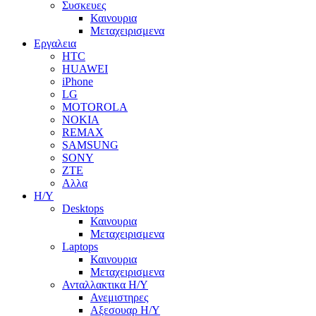
Συσκευες
Καινουρια
Μεταχειρισμενα
Εργαλεια
HTC
HUAWEI
iPhone
LG
MOTOROLA
NOKIA
REMAX
SAMSUNG
SONY
ZTE
Αλλα
Η/Υ
Desktops
Καινουρια
Μεταχειρισμενα
Laptops
Καινουρια
Μεταχειρισμενα
Ανταλλακτικα H/Y
Ανεμιστηρες
Αξεσουαρ Η/Υ