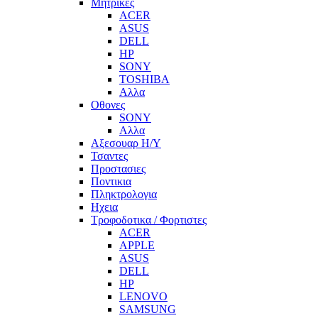
Μητρικες
ACER
ASUS
DELL
HP
SONY
TOSHIBA
Αλλα
Οθονες
SONY
Αλλα
Αξεσουαρ Η/Υ
Τσαντες
Προστασιες
Ποντικια
Πληκτρολογια
Ηχεια
Τροφοδοτικα / Φορτιστες
ACER
APPLE
ASUS
DELL
HP
LENOVO
SAMSUNG