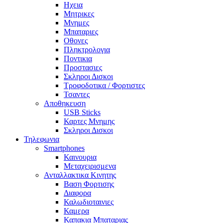
Ηχεια
Μητρικες
Μνημες
Μπαταριες
Οθονες
Πληκτρολογια
Ποντικια
Προστασιες
Σκληροι Δισκοι
Τροφοδοτικα / Φορτιστες
Τσαντες
Αποθηκευση
USB Sticks
Καρτες Μνημης
Σκληροι Δισκοι
Τηλεφωνια
Smartphones
Καινουρια
Μεταχειρισμενα
Ανταλλακτικα Κινητης
Βαση Φορτισης
Διαφορα
Καλωδιοταινιες
Καμερα
Καπακια Μπαταριας