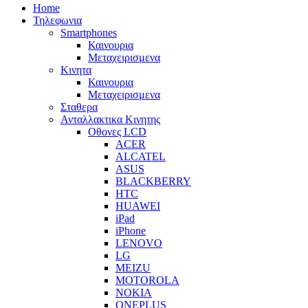
Home
Τηλεφωνια
Smartphones
Καινουρια
Μεταχειρισμενα
Κινητα
Καινουρια
Μεταχειρισμενα
Σταθερα
Ανταλλακτικα Κινητης
Οθονες LCD
ACER
ALCATEL
ASUS
BLACKBERRY
HTC
HUAWEI
iPad
iPhone
LENOVO
LG
MEIZU
MOTOROLA
NOKIA
ONEPLUS