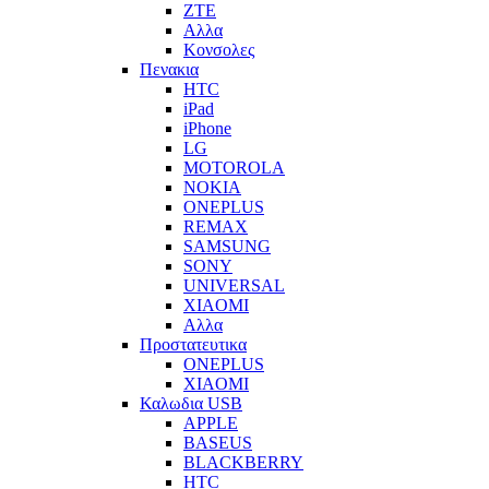
ZTE
Αλλα
Κονσολες
Πενακια
HTC
iPad
iPhone
LG
MOTOROLA
NOKIA
ONEPLUS
REMAX
SAMSUNG
SONY
UNIVERSAL
XIAOMI
Αλλα
Προστατευτικα
ONEPLUS
XIAOMI
Καλωδια USB
APPLE
BASEUS
BLACKBERRY
HTC