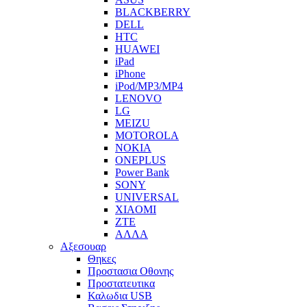
BLACKBERRY
DELL
HTC
HUAWEI
iPad
iPhone
iPod/MP3/MP4
LENOVO
LG
MEIZU
MOTOROLA
NOKIA
ONEPLUS
Power Bank
SONY
UNIVERSAL
XIAOMI
ZTE
ΑΛΛΑ
Αξεσουαρ
Θηκες
Προστασια Οθονης
Προστατευτικα
Καλωδια USB