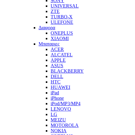
SONY
UNIVERSAL
ZTE
TURBO-X
ULEFONE
Διαφορα
ONEPLUS
XIAOMI
Μπαταριες
ACER
ALCATEL
APPLE
ASUS
BLACKBERRY
DELL
HTC
HUAWEI
iPad
iPhone
iPod/MP3/MP4
LENOVO
LG
MEIZU
MOTOROLA
NOKIA