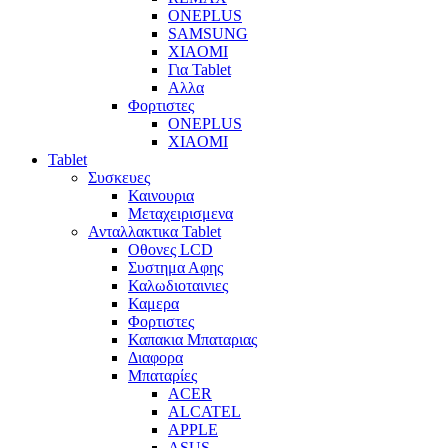
ONEPLUS
SAMSUNG
XIAOMI
Για Tablet
Αλλα
Φορτιστες
ONEPLUS
XIAOMI
Tablet
Συσκευες
Καινουρια
Μεταχειρισμενα
Ανταλλακτικα Tablet
Οθονες LCD
Συστημα Αφης
Καλωδιοταινιες
Καμερα
Φορτιστες
Καπακια Μπαταριας
Διαφορα
Μπαταρίες
ACER
ALCATEL
APPLE
ASUS