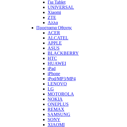
Για Tablet
UNIVERSAL
Xiaomi
ZTE
Αλλα
Προστασια Οθονης
ACER
ALCATEL
APPLE
ASUS
BLACKBERRY
HTC
HUAWEI
iPad
iPhone
iPod/MP3/MP4
LENOVO
LG
MOTOROLA
NOKIA
ONEPLUS
REMAX
SAMSUNG
SONY
XIAOMI