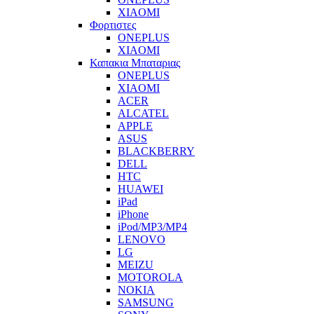
XIAOMI
Φορτιστες
ONEPLUS
XIAOMI
Καπακια Μπαταριας
ONEPLUS
XIAOMI
ACER
ALCATEL
APPLE
ASUS
BLACKBERRY
DELL
HTC
HUAWEI
iPad
iPhone
iPod/MP3/MP4
LENOVO
LG
MEIZU
MOTOROLA
NOKIA
SAMSUNG