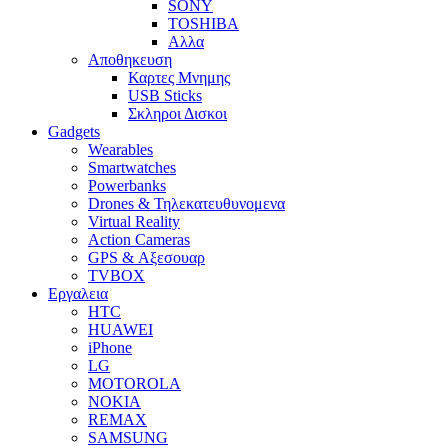
SONY
TOSHIBA
Αλλα
Αποθηκευση
Καρτες Μνημης
USB Sticks
Σκληροι Δισκοι
Gadgets
Wearables
Smartwatches
Powerbanks
Drones & Τηλεκατευθυνομενα
Virtual Reality
Action Cameras
GPS & Αξεσουαρ
TVBOX
Εργαλεια
HTC
HUAWEI
iPhone
LG
MOTOROLA
NOKIA
REMAX
SAMSUNG