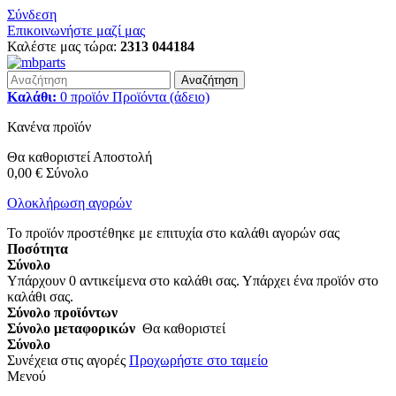
Σύνδεση
Επικοινωνήστε μαζί μας
Καλέστε μας τώρα:
2313 044184
Αναζήτηση
Καλάθι:
0
προϊόν
Προϊόντα
(άδειο)
Κανένα προϊόν
Θα καθοριστεί
Αποστολή
0,00 €
Σύνολο
Ολοκλήρωση αγορών
Το προϊόν προστέθηκε με επιτυχία στο καλάθι αγορών σας
Ποσότητα
Σύνολο
Υπάρχουν
0
αντικείμενα στο καλάθι σας.
Υπάρχει ένα προϊόν στο
καλάθι σας.
Σύνολο προϊόντων
Σύνολο μεταφορικών
Θα καθοριστεί
Σύνολο
Συνέχεια στις αγορές
Προχωρήστε στο ταμείο
Μενού