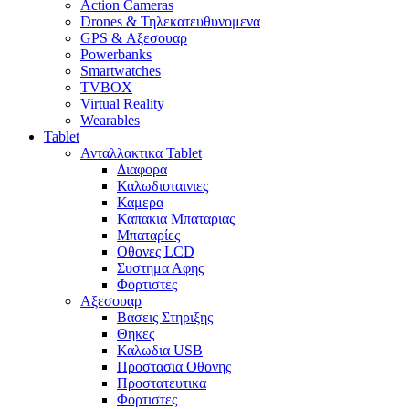
Action Cameras
Drones & Τηλεκατευθυνομενα
GPS & Αξεσουαρ
Powerbanks
Smartwatches
TVBOX
Virtual Reality
Wearables
Tablet
Ανταλλακτικα Tablet
Διαφορα
Καλωδιοταινιες
Καμερα
Καπακια Μπαταριας
Μπαταρίες
Οθονες LCD
Συστημα Αφης
Φορτιστες
Αξεσουαρ
Βασεις Στηριξης
Θηκες
Καλωδια USB
Προστασια Οθονης
Προστατευτικα
Φορτιστες