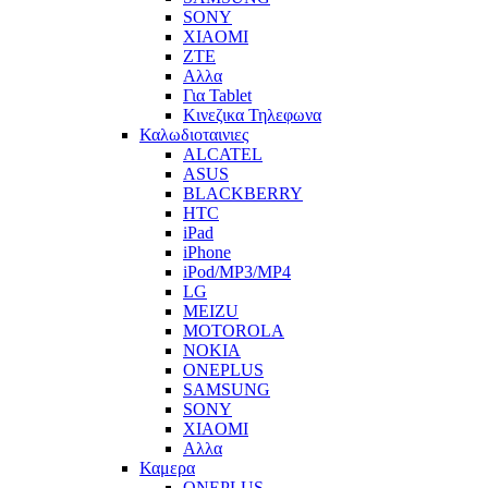
SONY
XIAOMI
ZTE
Αλλα
Για Tablet
Κινεζικα Τηλεφωνα
Καλωδιοταινιες
ALCATEL
ASUS
BLACKBERRY
HTC
iPad
iPhone
iPod/MP3/MP4
LG
MEIZU
MOTOROLA
NOKIA
ONEPLUS
SAMSUNG
SONY
XIAOMI
Αλλα
Καμερα
ONEPLUS