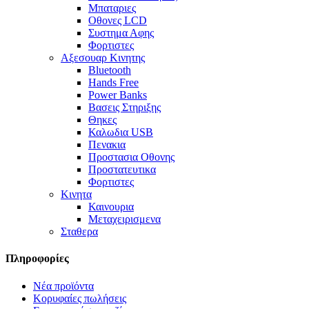
Μπαταριες
Οθονες LCD
Συστημα Αφης
Φορτιστες
Αξεσουαρ Κινητης
Bluetooth
Hands Free
Power Banks
Βασεις Στηριξης
Θηκες
Καλωδια USB
Πενακια
Προστασια Οθονης
Προστατευτικα
Φορτιστες
Κινητα
Καινουρια
Μεταχειρισμενα
Σταθερα
Πληροφορίες
Νέα προϊόντα
Κορυφαίες πωλήσεις