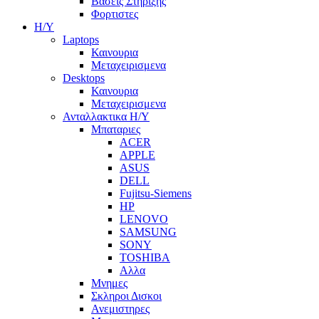
Βασεις Στηριξης
Φορτιστες
Η/Υ
Laptops
Καινουρια
Μεταχειρισμενα
Desktops
Καινουρια
Μεταχειρισμενα
Ανταλλακτικα H/Y
Μπαταριες
ACER
APPLE
ASUS
DELL
Fujitsu-Siemens
HP
LENOVO
SAMSUNG
SONY
TOSHIBA
Αλλα
Μνημες
Σκληροι Δισκοι
Ανεμιστηρες