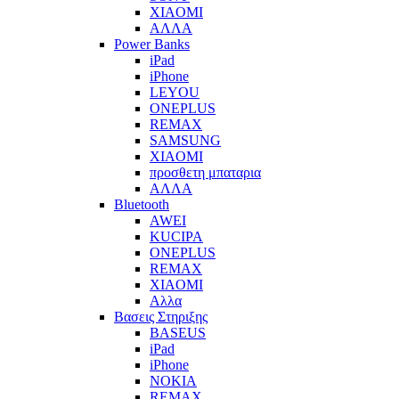
XIAOMI
ΑΛΛΑ
Power Banks
iPad
iPhone
LEYOU
ONEPLUS
REMAX
SAMSUNG
XIAOMI
προσθετη μπαταρια
ΑΛΛΑ
Bluetooth
AWEI
KUCIPA
ONEPLUS
REMAX
XIAOMI
Αλλα
Βασεις Στηριξης
BASEUS
iPad
iPhone
NOKIA
REMAX