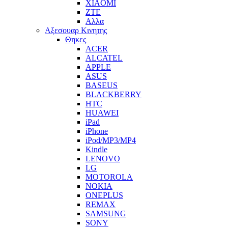
XIAOMI
ZTE
Αλλα
Αξεσουαρ Κινητης
Θηκες
ACER
ALCATEL
APPLE
ASUS
BASEUS
BLACKBERRY
HTC
HUAWEI
iPad
iPhone
iPod/MP3/MP4
Kindle
LENOVO
LG
MOTOROLA
NOKIA
ONEPLUS
REMAX
SAMSUNG
SONY