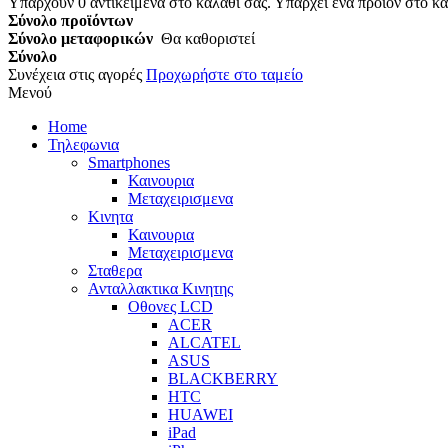
Υπάρχουν
0
αντικείμενα στο καλάθι σας.
Υπάρχει ένα προϊόν στο κα
Σύνολο προϊόντων
Σύνολο μεταφορικών
Θα καθοριστεί
Σύνολο
Συνέχεια στις αγορές
Προχωρήστε στο ταμείο
Μενού
Home
Τηλεφωνια
Smartphones
Καινουρια
Μεταχειρισμενα
Κινητα
Καινουρια
Μεταχειρισμενα
Σταθερα
Ανταλλακτικα Κινητης
Οθονες LCD
ACER
ALCATEL
ASUS
BLACKBERRY
HTC
HUAWEI
iPad