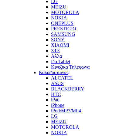
LG
MEIZU
MOTOROLA
NOKIA
ONEPLUS
PRESTIGIO
SAMSUNG
SONY
XIAOMI
ZTE
Αλλα
Για Tablet
Κινεζικα Τηλεφωνα
Καλωδιοταινιες
ALCATEL
ASUS
BLACKBERRY
HTC
iPad
iPhone
iPod/MP3/MP4
LG
MEIZU
MOTOROLA
NOKIA