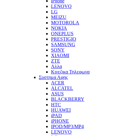
iPhone
LENOVO
LG
MEIZU
MOTOROLA
NOKIA
ONEPLUS
PRESTIGIO
SAMSUNG
SONY
XIAOMI
ZTE
Αλλα
Κινεζικα Τηλεφωνα
Συστημα Αφης
ACER
ALCATEL
ASUS
BLACKBERRY
HTC
HUAWEI
iPAD
iPHONE
IPOD/MP3/MP4
LENOVO