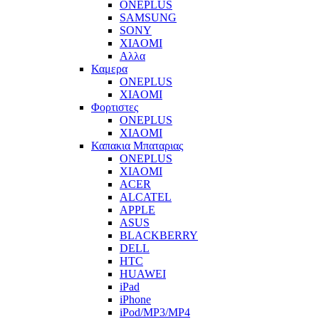
ONEPLUS
SAMSUNG
SONY
XIAOMI
Αλλα
Καμερα
ONEPLUS
XIAOMI
Φορτιστες
ONEPLUS
XIAOMI
Καπακια Μπαταριας
ONEPLUS
XIAOMI
ACER
ALCATEL
APPLE
ASUS
BLACKBERRY
DELL
HTC
HUAWEI
iPad
iPhone
iPod/MP3/MP4