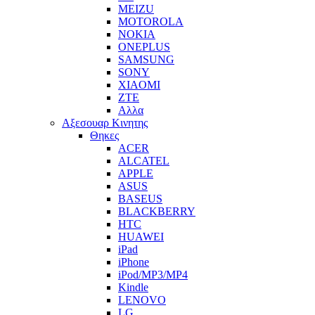
MEIZU
MOTOROLA
NOKIA
ONEPLUS
SAMSUNG
SONY
XIAOMI
ZTE
Αλλα
Αξεσουαρ Κινητης
Θηκες
ACER
ALCATEL
APPLE
ASUS
BASEUS
BLACKBERRY
HTC
HUAWEI
iPad
iPhone
iPod/MP3/MP4
Kindle
LENOVO
LG