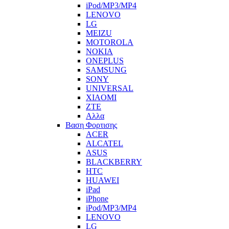
iPod/MP3/MP4
LENOVO
LG
MEIZU
MOTOROLA
NOKIA
ONEPLUS
SAMSUNG
SONY
UNIVERSAL
XIAOMI
ZTE
Αλλα
Βαση Φορτισης
ACER
ALCATEL
ASUS
BLACKBERRY
HTC
HUAWEI
iPad
iPhone
iPod/MP3/MP4
LENOVO
LG