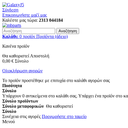
Σύνδεση
Επικοινωνήστε μαζί μας
Καλέστε μας τώρα:
2313 044184
Αναζήτηση
Καλάθι:
0
προϊόν
Προϊόντα
(άδειο)
Κανένα προϊόν
Θα καθοριστεί
Αποστολή
0,00 €
Σύνολο
Ολοκλήρωση αγορών
Το προϊόν προστέθηκε με επιτυχία στο καλάθι αγορών σας
Ποσότητα
Σύνολο
Υπάρχουν
0
αντικείμενα στο καλάθι σας.
Υπάρχει ένα προϊόν στο κα
Σύνολο προϊόντων
Σύνολο μεταφορικών
Θα καθοριστεί
Σύνολο
Συνέχεια στις αγορές
Προχωρήστε στο ταμείο
Μενού