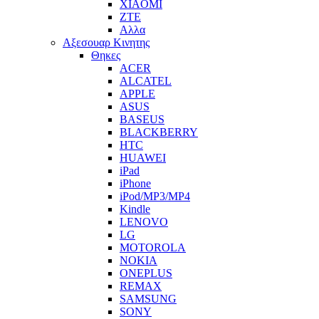
XIAOMI
ZTE
Αλλα
Αξεσουαρ Κινητης
Θηκες
ACER
ALCATEL
APPLE
ASUS
BASEUS
BLACKBERRY
HTC
HUAWEI
iPad
iPhone
iPod/MP3/MP4
Kindle
LENOVO
LG
MOTOROLA
NOKIA
ONEPLUS
REMAX
SAMSUNG
SONY