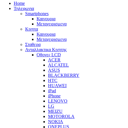
Home
Τηλεφωνια
Smartphones
Καινουρια
Μεταχειρισμενα
Κινητα
Καινουρια
Μεταχειρισμενα
Σταθερα
Ανταλλακτικα Κινητης
Οθονες LCD
ACER
ALCATEL
ASUS
BLACKBERRY
HTC
HUAWEI
iPad
iPhone
LENOVO
LG
MEIZU
MOTOROLA
NOKIA
ONEPLUS