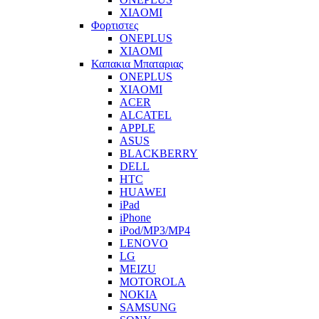
XIAOMI
Φορτιστες
ONEPLUS
XIAOMI
Καπακια Μπαταριας
ONEPLUS
XIAOMI
ACER
ALCATEL
APPLE
ASUS
BLACKBERRY
DELL
HTC
HUAWEI
iPad
iPhone
iPod/MP3/MP4
LENOVO
LG
MEIZU
MOTOROLA
NOKIA
SAMSUNG