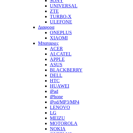
SONY
UNIVERSAL
ZTE
TURBO-X
ULEFONE
Διαφορα
ONEPLUS
XIAOMI
Μπαταριες
ACER
ALCATEL
APPLE
ASUS
BLACKBERRY
DELL
HTC
HUAWEI
iPad
iPhone
iPod/MP3/MP4
LENOVO
LG
MEIZU
MOTOROLA
NOKIA