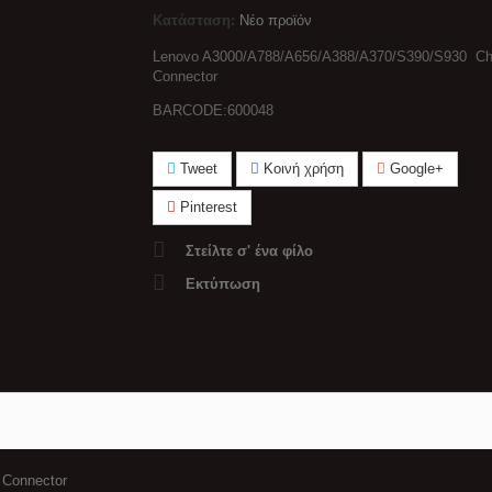
Κατάσταση:
Νέο προϊόν
Lenovo A3000/A788/A656/A388/A370/S390/S930 Ch
Connector
BARCODE:600048
Tweet
Κοινή χρήση
Google+
Pinterest
Στείλτε σ' ένα φίλο
Εκτύπωση
 Connector