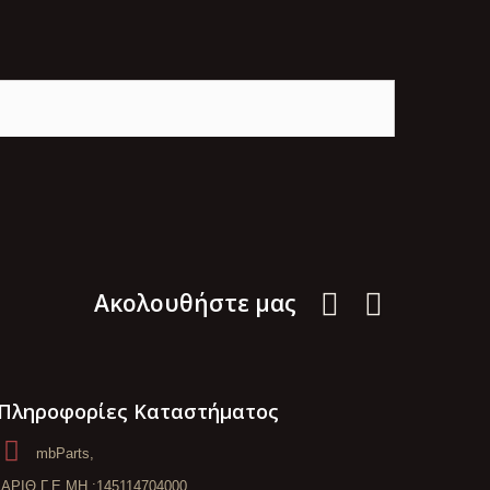
Aκολουθήστε μας
Πληροφορίες Καταστήματος
mbParts,
ΑΡΙΘ.Γ.Ε.ΜΗ.:145114704000