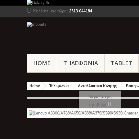
Καλέστε μας τώρα:
2313 044184
HOME
ΤΗΛΕΦΩΝΙΑ
TABLET
Home
Τηλεφωνια
Ανταλλακτικα Κινητης
Βαση Φ
Μεγαλύτερη
προβολή