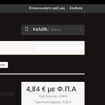
Επικοινωνήστε μαζί μας
Σύνδεση
Καλάθι:
(άδειο)
ctor
4,84 €
με Φ.Π.Α
0/S930
Τιμή Λιανικής
: 4,84 €
Τιμή Καταστήματος
: 5,32 €