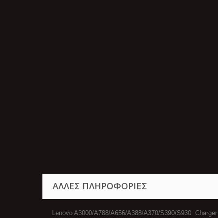
ΆΛΛΕΣ ΠΛΗΡΟΦΟΡΊΕΣ
Lenovo A3000/A788/A656/A388/A370/S390/S930 Charger