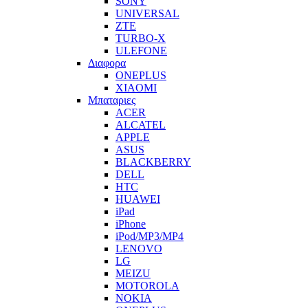
SONY
UNIVERSAL
ZTE
TURBO-X
ULEFONE
Διαφορα
ONEPLUS
XIAOMI
Μπαταριες
ACER
ALCATEL
APPLE
ASUS
BLACKBERRY
DELL
HTC
HUAWEI
iPad
iPhone
iPod/MP3/MP4
LENOVO
LG
MEIZU
MOTOROLA
NOKIA