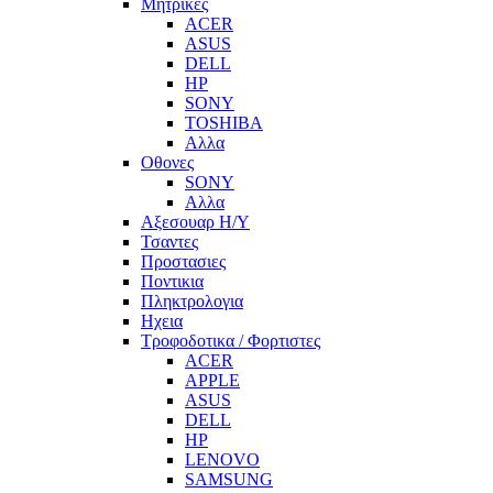
Μητρικες
ACER
ASUS
DELL
HP
SONY
TOSHIBA
Αλλα
Οθονες
SONY
Αλλα
Αξεσουαρ Η/Υ
Τσαντες
Προστασιες
Ποντικια
Πληκτρολογια
Ηχεια
Τροφοδοτικα / Φορτιστες
ACER
APPLE
ASUS
DELL
HP
LENOVO
SAMSUNG