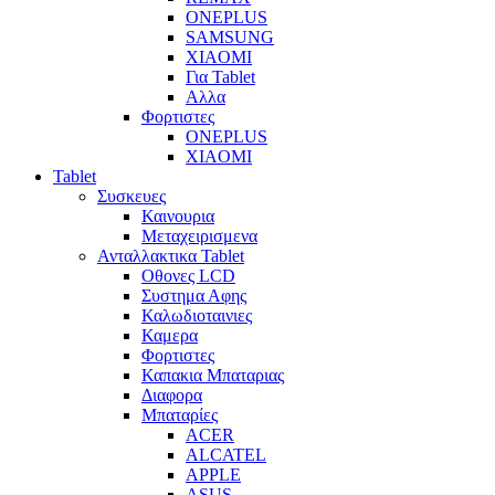
ONEPLUS
SAMSUNG
XIAOMI
Για Tablet
Αλλα
Φορτιστες
ONEPLUS
XIAOMI
Tablet
Συσκευες
Καινουρια
Μεταχειρισμενα
Ανταλλακτικα Tablet
Οθονες LCD
Συστημα Αφης
Καλωδιοταινιες
Καμερα
Φορτιστες
Καπακια Μπαταριας
Διαφορα
Μπαταρίες
ACER
ALCATEL
APPLE
ASUS