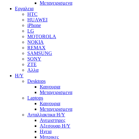
Μεταχειρισμενα
Εργαλεια
HTC
HUAWEI
iPhone
LG
MOTOROLA
NOKIA
REMAX
SAMSUNG
SONY
ZTE
Αλλα
Η/Υ
Desktops
Καινουρια
Μεταχειρισμενα
Laptops
Καινουρια
Μεταχειρισμενα
Ανταλλακτικα H/Y
Ανεμιστηρες
Αξεσουαρ Η/Υ
Ηχεια
Μητρικες