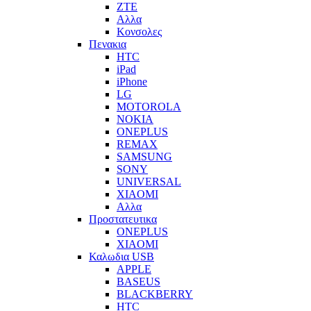
ZTE
Αλλα
Κονσολες
Πενακια
HTC
iPad
iPhone
LG
MOTOROLA
NOKIA
ONEPLUS
REMAX
SAMSUNG
SONY
UNIVERSAL
XIAOMI
Αλλα
Προστατευτικα
ONEPLUS
XIAOMI
Καλωδια USB
APPLE
BASEUS
BLACKBERRY
HTC