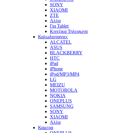
SONY
XIAOMI
ZTE
Αλλα
Για Tablet
Κινεζικα Τηλεφωνα
Καλωδιοταινιες
ALCATEL
ASUS
BLACKBERRY
HTC
iPad
iPhone
iPod/MP3/MP4
LG
MEIZU
MOTOROLA
NOKIA
ONEPLUS
SAMSUNG
SONY
XIAOMI
Αλλα
Καμερα
ONEPLUS