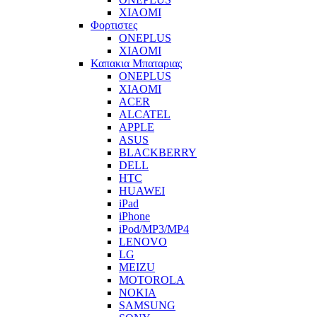
XIAOMI
Φορτιστες
ONEPLUS
XIAOMI
Καπακια Μπαταριας
ONEPLUS
XIAOMI
ACER
ALCATEL
APPLE
ASUS
BLACKBERRY
DELL
HTC
HUAWEI
iPad
iPhone
iPod/MP3/MP4
LENOVO
LG
MEIZU
MOTOROLA
NOKIA
SAMSUNG