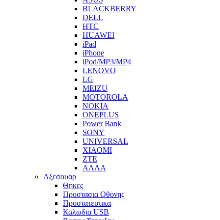
BLACKBERRY
DELL
HTC
HUAWEI
iPad
iPhone
iPod/MP3/MP4
LENOVO
LG
MEIZU
MOTOROLA
NOKIA
ONEPLUS
Power Bank
SONY
UNIVERSAL
XIAOMI
ZTE
ΑΛΛΑ
Αξεσουαρ
Θηκες
Προστασια Οθονης
Προστατευτικα
Καλωδια USB