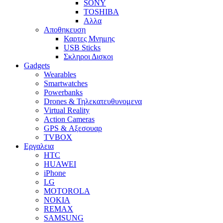
SONY
TOSHIBA
Αλλα
Αποθηκευση
Καρτες Μνημης
USB Sticks
Σκληροι Δισκοι
Gadgets
Wearables
Smartwatches
Powerbanks
Drones & Τηλεκατευθυνομενα
Virtual Reality
Action Cameras
GPS & Αξεσουαρ
TVBOX
Εργαλεια
HTC
HUAWEI
iPhone
LG
MOTOROLA
NOKIA
REMAX
SAMSUNG