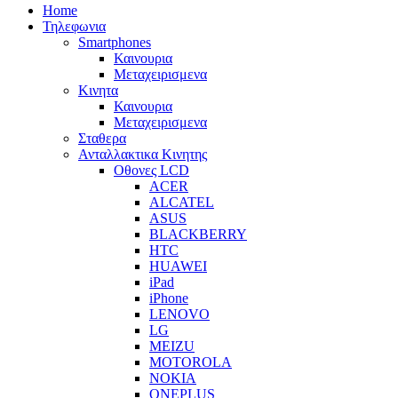
Home
Τηλεφωνια
Smartphones
Καινουρια
Μεταχειρισμενα
Κινητα
Καινουρια
Μεταχειρισμενα
Σταθερα
Ανταλλακτικα Κινητης
Οθονες LCD
ACER
ALCATEL
ASUS
BLACKBERRY
HTC
HUAWEI
iPad
iPhone
LENOVO
LG
MEIZU
MOTOROLA
NOKIA
ONEPLUS