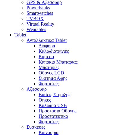
GPS & Αξεσουαρ
Powerbanks
Smartwatches
TVBOX
Virtual Reality
Wearables
Tablet
Ανταλλακτικα Tablet
Διαφορα
Καλωδιοταινιες
Καμερα
Καπακια Μπαταριας
Μπαταρίες
Οθονες LCD
Συστημα Αφης
Φορτιστες
Αξεσουαρ
Βασεις Στηριξης
Θηκες
Καλωδια USB
Προστασια Οθονης
Προστατευτικα
Φορτιστες
Συσκευες
Καινουρια