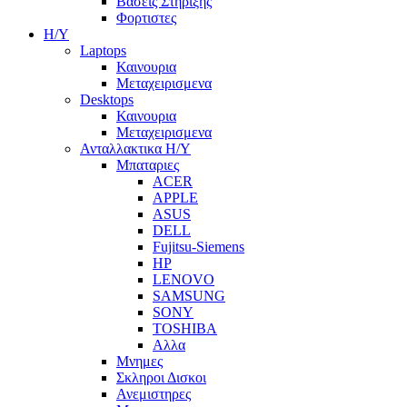
Βασεις Στηριξης
Φορτιστες
Η/Υ
Laptops
Καινουρια
Μεταχειρισμενα
Desktops
Καινουρια
Μεταχειρισμενα
Ανταλλακτικα H/Y
Μπαταριες
ACER
APPLE
ASUS
DELL
Fujitsu-Siemens
HP
LENOVO
SAMSUNG
SONY
TOSHIBA
Αλλα
Μνημες
Σκληροι Δισκοι
Ανεμιστηρες