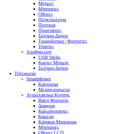
Μνημες
Μπαταριες
Οθονες
Πληκτρολογια
Ποντικια
Προστασιες
Σκληροι Δισκοι
Τροφοδοτικα / Φορτιστες
Τσαντες
Αποθηκευση
USB Sticks
Καρτες Μνημης
Σκληροι Δισκοι
Τηλεφωνια
Smartphones
Καινουρια
Μεταχειρισμενα
Ανταλλακτικα Κινητης
Βαση Φορτισης
Διαφορα
Καλωδιοταινιες
Καμερα
Καπακια Μπαταριας
Μπαταριες
Οθονες LCD