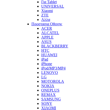
Για Tablet
UNIVERSAL
Xiaomi
ZTE
Αλλα
Προστασια Οθονης
ACER
ALCATEL
APPLE
ASUS
BLACKBERRY
HTC
HUAWEI
iPad
iPhone
iPod/MP3/MP4
LENOVO
LG
MOTOROLA
NOKIA
ONEPLUS
REMAX
SAMSUNG
SONY
XIAOMI