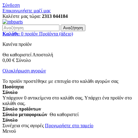
Σύνδεση
Επικοινωνήστε μαζί μας
Καλέστε μας τώρα:
2313 044184
Αναζήτηση
Καλάθι:
0
προϊόν
Προϊόντα
(άδειο)
Κανένα προϊόν
Θα καθοριστεί
Αποστολή
0,00 €
Σύνολο
Ολοκλήρωση αγορών
Το προϊόν προστέθηκε με επιτυχία στο καλάθι αγορών σας
Ποσότητα
Σύνολο
Υπάρχουν
0
αντικείμενα στο καλάθι σας.
Υπάρχει ένα προϊόν στο
καλάθι σας.
Σύνολο προϊόντων
Σύνολο μεταφορικών
Θα καθοριστεί
Σύνολο
Συνέχεια στις αγορές
Προχωρήστε στο ταμείο
Μενού