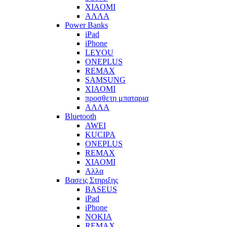
XIAOMI
ΑΛΛΑ
Power Banks
iPad
iPhone
LEYOU
ONEPLUS
REMAX
SAMSUNG
XIAOMI
προσθετη μπαταρια
ΑΛΛΑ
Bluetooth
AWEI
KUCIPA
ONEPLUS
REMAX
XIAOMI
Αλλα
Βασεις Στηριξης
BASEUS
iPad
iPhone
NOKIA
REMAX