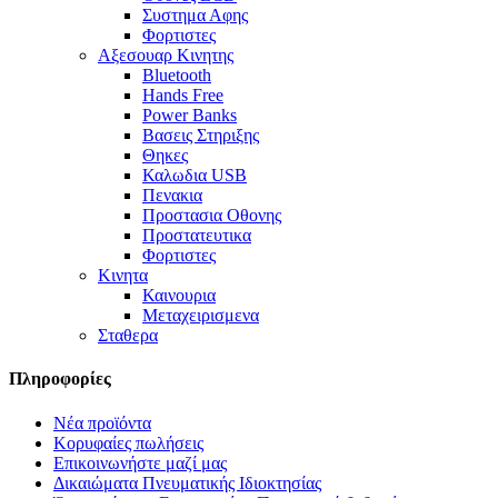
Συστημα Αφης
Φορτιστες
Αξεσουαρ Κινητης
Bluetooth
Hands Free
Power Banks
Βασεις Στηριξης
Θηκες
Καλωδια USB
Πενακια
Προστασια Οθονης
Προστατευτικα
Φορτιστες
Κινητα
Καινουρια
Μεταχειρισμενα
Σταθερα
Πληροφορίες
Νέα προϊόντα
Κορυφαίες πωλήσεις
Επικοινωνήστε μαζί μας
Δικαιώματα Πνευματικής Ιδιοκτησίας