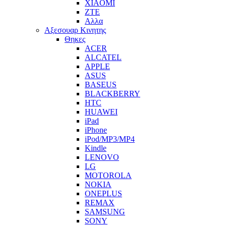
XIAOMI
ZTE
Αλλα
Αξεσουαρ Κινητης
Θηκες
ACER
ALCATEL
APPLE
ASUS
BASEUS
BLACKBERRY
HTC
HUAWEI
iPad
iPhone
iPod/MP3/MP4
Kindle
LENOVO
LG
MOTOROLA
NOKIA
ONEPLUS
REMAX
SAMSUNG
SONY