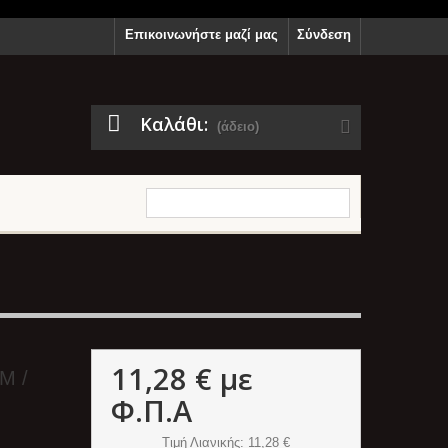
Επικοινωνήστε μαζί μας
Σύνδεση
Καλάθι:
(άδειο)
11,28 €
με
M /
Φ.Π.Α
Τιμή Λιανικής
: 11,28 €