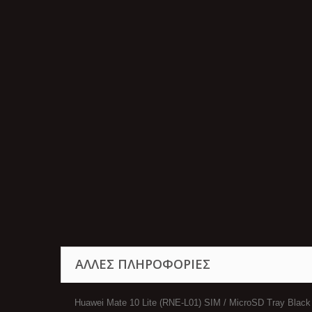
ΆΛΛΕΣ ΠΛΗΡΟΦΟΡΊΕΣ
Huawei Mate 10 Lite (RNE-L01) SIM / MicroSD Tray Black