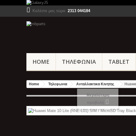
Καλέστε μας τώρα:
2313 044184
HOME
ΤΗΛΕΦΩΝΙΑ
TABLET
Home
Τηλεφωνια
Ανταλλακτικα Κινητης
Huawei
Μεγαλύτερη
προβολή