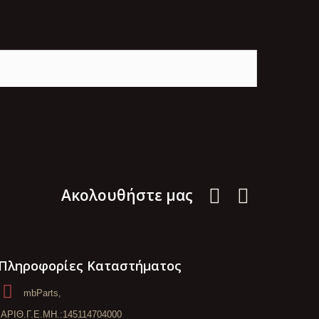
Aκολουθήστε μας
Πληροφορίες Καταστήματος
mbParts,
ΑΡΙΘ.Γ.Ε.ΜΗ.:145114704000