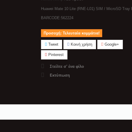
Huawei Mate 10 Lite (RNE-L01) SIM / MicroSD Tray 
BARCODE:562224
Προσοχή: Τελευταία κομμάτια!
Tweet
Κοινή χρήση
Google+
Pinterest
Στείλτε σ' ένα φίλο
Εκτύπωση