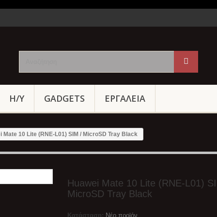
Η/Υ
GADGETS
ΕΡΓΑΛΕΙΑ
 Mate 10 Lite (RNE-L01) SIM / MicroSD Tray Black
Huawei Mate 10 Lite (RNE-L01) SI
MicroSD Tray Black
Κατάσταση:
Νέο προϊόν