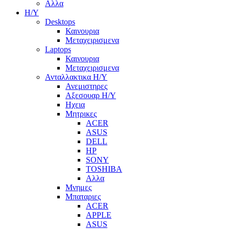
Αλλα
Η/Υ
Desktops
Καινουρια
Μεταχειρισμενα
Laptops
Καινουρια
Μεταχειρισμενα
Ανταλλακτικα H/Y
Ανεμιστηρες
Αξεσουαρ Η/Υ
Ηχεια
Μητρικες
ACER
ASUS
DELL
HP
SONY
TOSHIBA
Αλλα
Μνημες
Μπαταριες
ACER
APPLE
ASUS