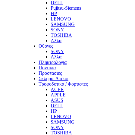
DELL
Fujitsu-Siemens
HP
LENOVO
SAMSUNG
SONY
TOSHIBA
Αλλα
Οθονες
SONY
Αλλα
Πληκτρολογια
Ποντικια
Προστασιες
Σκληροι Δισκοι
Τροφοδοτικα / Φορτιστες
ACER
APPLE
ASUS
DELL
HP
LENOVO
SAMSUNG
SONY
TOSHIBA