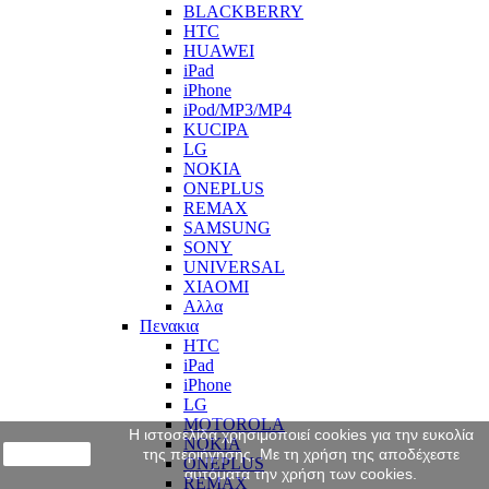
BLACKBERRY
HTC
HUAWEI
iPad
iPhone
iPod/MP3/MP4
KUCIPA
LG
NOKIA
ONEPLUS
REMAX
SAMSUNG
SONY
UNIVERSAL
XIAOMI
Αλλα
Πενακια
HTC
iPad
iPhone
LG
MOTOROLA
Η ιστοσελίδα χρησιμοποιεί cookies για την ευκολία
NOKIA
close
της περιήγησης. Με τη χρήση της αποδέχεστε
ONEPLUS
αυτόματα την χρήση των cookies.
REMAX