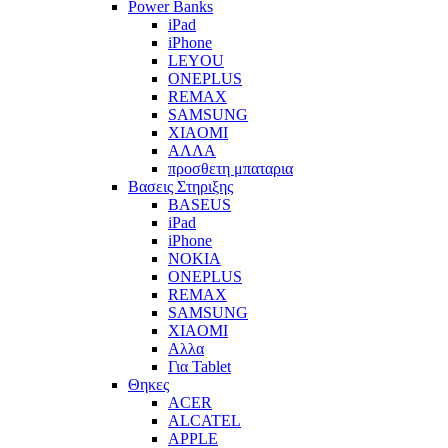
Power Banks
iPad
iPhone
LEYOU
ONEPLUS
REMAX
SAMSUNG
XIAOMI
ΑΛΛΑ
προσθετη μπαταρια
Βασεις Στηριξης
BASEUS
iPad
iPhone
NOKIA
ONEPLUS
REMAX
SAMSUNG
XIAOMI
Αλλα
Για Tablet
Θηκες
ACER
ALCATEL
APPLE