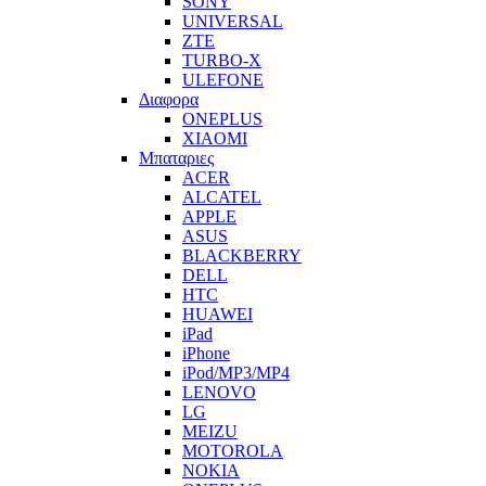
SONY
UNIVERSAL
ZTE
TURBO-X
ULEFONE
Διαφορα
ONEPLUS
XIAOMI
Μπαταριες
ACER
ALCATEL
APPLE
ASUS
BLACKBERRY
DELL
HTC
HUAWEI
iPad
iPhone
iPod/MP3/MP4
LENOVO
LG
MEIZU
MOTOROLA
NOKIA