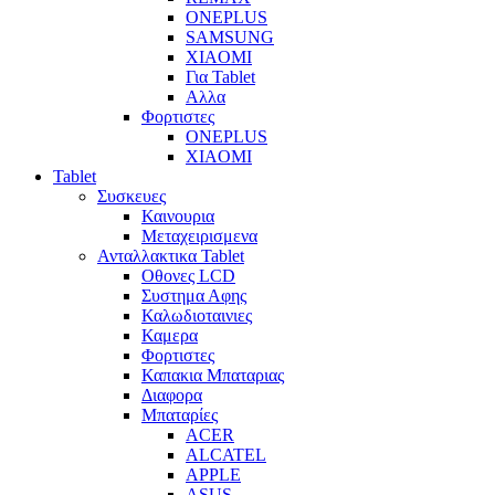
ONEPLUS
SAMSUNG
XIAOMI
Για Tablet
Αλλα
Φορτιστες
ONEPLUS
XIAOMI
Tablet
Συσκευες
Καινουρια
Μεταχειρισμενα
Ανταλλακτικα Tablet
Οθονες LCD
Συστημα Αφης
Καλωδιοταινιες
Καμερα
Φορτιστες
Καπακια Μπαταριας
Διαφορα
Μπαταρίες
ACER
ALCATEL
APPLE
ASUS