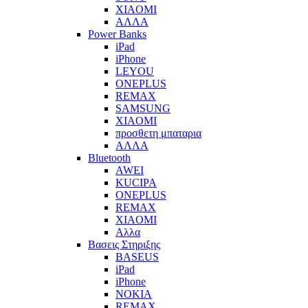
XIAOMI
ΑΛΛΑ
Power Banks
iPad
iPhone
LEYOU
ONEPLUS
REMAX
SAMSUNG
XIAOMI
προσθετη μπαταρια
ΑΛΛΑ
Bluetooth
AWEI
KUCIPA
ONEPLUS
REMAX
XIAOMI
Αλλα
Βασεις Στηριξης
BASEUS
iPad
iPhone
NOKIA
REMAX