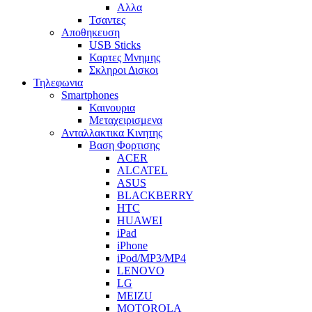
Αλλα
Τσαντες
Αποθηκευση
USB Sticks
Καρτες Μνημης
Σκληροι Δισκοι
Τηλεφωνια
Smartphones
Καινουρια
Μεταχειρισμενα
Ανταλλακτικα Κινητης
Βαση Φορτισης
ACER
ALCATEL
ASUS
BLACKBERRY
HTC
HUAWEI
iPad
iPhone
iPod/MP3/MP4
LENOVO
LG
MEIZU
MOTOROLA