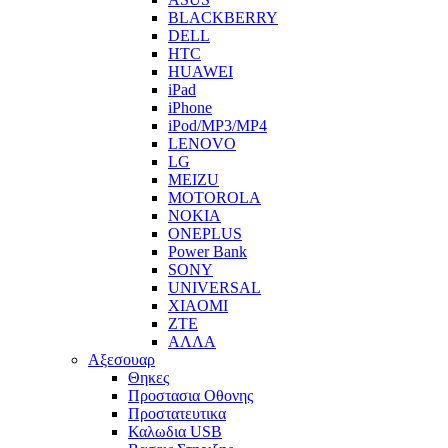
BLACKBERRY
DELL
HTC
HUAWEI
iPad
iPhone
iPod/MP3/MP4
LENOVO
LG
MEIZU
MOTOROLA
NOKIA
ONEPLUS
Power Bank
SONY
UNIVERSAL
XIAOMI
ZTE
ΑΛΛΑ
Αξεσουαρ
Θηκες
Προστασια Οθονης
Προστατευτικα
Καλωδια USB