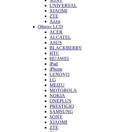
SONY
UNIVERSAL
XIAOMI
ZTE
Αλλα
Οθονες LCD
ACER
ALCATEL
ASUS
BLACKBERRY
HTC
HUAWEI
iPad
iPhone
LENOVO
LG
MEIZU
MOTOROLA
NOKIA
ONEPLUS
PRESTIGIO
SAMSUNG
SONY
XIAOMI
ZTE