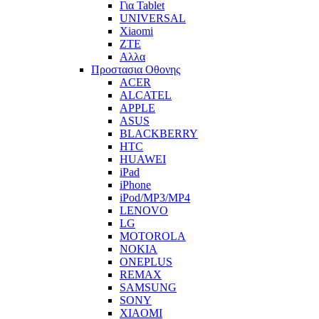
Για Tablet
UNIVERSAL
Xiaomi
ZTE
Αλλα
Προστασια Οθονης
ACER
ALCATEL
APPLE
ASUS
BLACKBERRY
HTC
HUAWEI
iPad
iPhone
iPod/MP3/MP4
LENOVO
LG
MOTOROLA
NOKIA
ONEPLUS
REMAX
SAMSUNG
SONY
XIAOMI