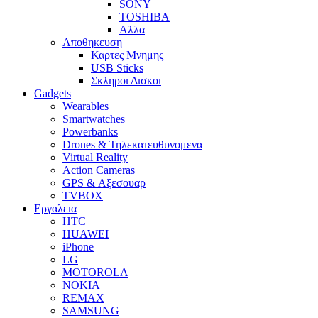
SONY
TOSHIBA
Αλλα
Αποθηκευση
Καρτες Μνημης
USB Sticks
Σκληροι Δισκοι
Gadgets
Wearables
Smartwatches
Powerbanks
Drones & Τηλεκατευθυνομενα
Virtual Reality
Action Cameras
GPS & Αξεσουαρ
TVBOX
Εργαλεια
HTC
HUAWEI
iPhone
LG
MOTOROLA
NOKIA
REMAX
SAMSUNG