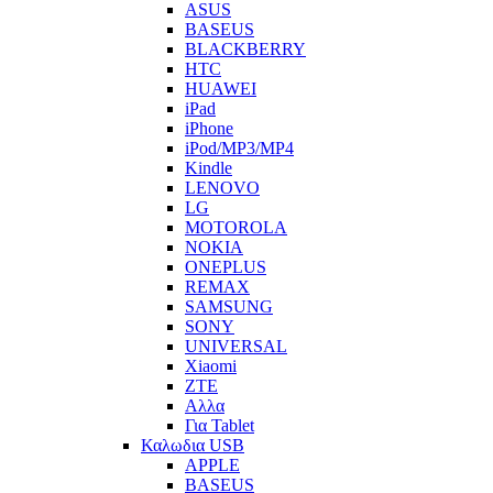
ASUS
BASEUS
BLACKBERRY
HTC
HUAWEI
iPad
iPhone
iPod/MP3/MP4
Kindle
LENOVO
LG
MOTOROLA
NOKIA
ONEPLUS
REMAX
SAMSUNG
SONY
UNIVERSAL
Xiaomi
ZTE
Αλλα
Για Tablet
Καλωδια USB
APPLE
BASEUS