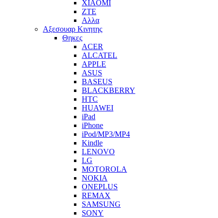
XIAOMI
ZTE
Αλλα
Αξεσουαρ Κινητης
Θηκες
ACER
ALCATEL
APPLE
ASUS
BASEUS
BLACKBERRY
HTC
HUAWEI
iPad
iPhone
iPod/MP3/MP4
Kindle
LENOVO
LG
MOTOROLA
NOKIA
ONEPLUS
REMAX
SAMSUNG
SONY