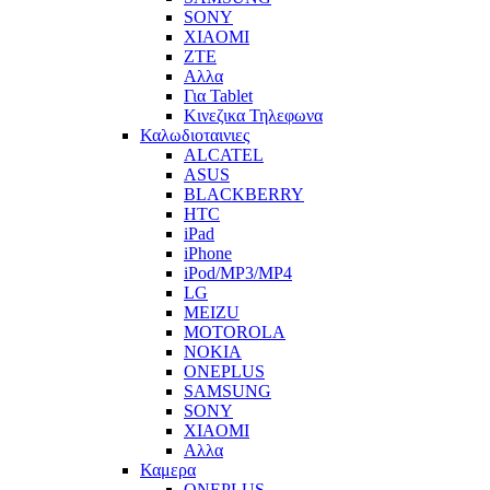
SONY
XIAOMI
ZTE
Αλλα
Για Tablet
Κινεζικα Τηλεφωνα
Καλωδιοταινιες
ALCATEL
ASUS
BLACKBERRY
HTC
iPad
iPhone
iPod/MP3/MP4
LG
MEIZU
MOTOROLA
NOKIA
ONEPLUS
SAMSUNG
SONY
XIAOMI
Αλλα
Καμερα
ONEPLUS