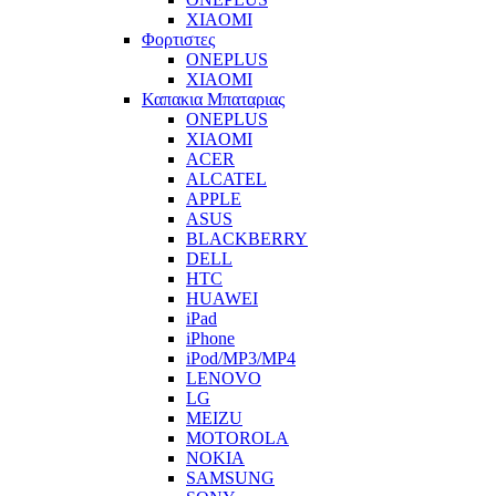
XIAOMI
Φορτιστες
ONEPLUS
XIAOMI
Καπακια Μπαταριας
ONEPLUS
XIAOMI
ACER
ALCATEL
APPLE
ASUS
BLACKBERRY
DELL
HTC
HUAWEI
iPad
iPhone
iPod/MP3/MP4
LENOVO
LG
MEIZU
MOTOROLA
NOKIA
SAMSUNG