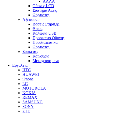
ΑΛΛΑ
Οθονες LCD
Συστημα Αφης
Φορτιστες
Αξεσουαρ
Βασεις Στηριξης
Θηκες
Καλωδια USB
Προστασια Οθονης
Προστατευτικα
Φορτιστες
Συσκευες
Καινουρια
Μεταχειρισμενα
Εργαλεια
HTC
HUAWEI
iPhone
LG
MOTOROLA
NOKIA
REMAX
SAMSUNG
SONY
ZTE