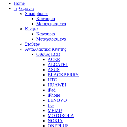
Home
Τηλεφωνια
Smartphones
Καινουρια
Μεταχειρισμενα
Κινητα
Καινουρια
Μεταχειρισμενα
Σταθερα
Ανταλλακτικα Κινητης
Οθονες LCD
ACER
ALCATEL
ASUS
BLACKBERRY
HTC
HUAWEI
iPad
iPhone
LENOVO
LG
MEIZU
MOTOROLA
NOKIA
ONEPLUS