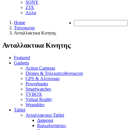
SONY
ZTE
Αλλα
Home
Τηλεφωνια
Ανταλλακτικα Κινητης
Ανταλλακτικα Κινητης
Featured
Gadgets
Action Cameras
Drones & Τηλεκατευθυνομενα
GPS & Αξεσουαρ
Powerbanks
Smartwatches
TVBOX
Virtual Reality
Wearables
Tablet
Ανταλλακτικα Tablet
Διαφορα
Καλωδιοταινιες