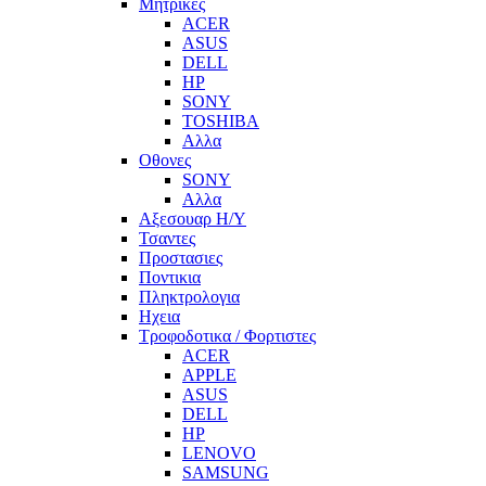
Μητρικες
ACER
ASUS
DELL
HP
SONY
TOSHIBA
Αλλα
Οθονες
SONY
Αλλα
Αξεσουαρ Η/Υ
Τσαντες
Προστασιες
Ποντικια
Πληκτρολογια
Ηχεια
Τροφοδοτικα / Φορτιστες
ACER
APPLE
ASUS
DELL
HP
LENOVO
SAMSUNG