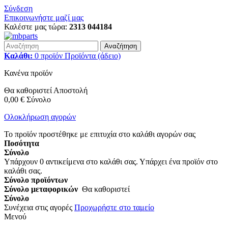
Σύνδεση
Επικοινωνήστε μαζί μας
Καλέστε μας τώρα:
2313 044184
Αναζήτηση
Καλάθι:
0
προϊόν
Προϊόντα
(άδειο)
Κανένα προϊόν
Θα καθοριστεί
Αποστολή
0,00 €
Σύνολο
Ολοκλήρωση αγορών
Το προϊόν προστέθηκε με επιτυχία στο καλάθι αγορών σας
Ποσότητα
Σύνολο
Υπάρχουν
0
αντικείμενα στο καλάθι σας.
Υπάρχει ένα προϊόν στο
καλάθι σας.
Σύνολο προϊόντων
Σύνολο μεταφορικών
Θα καθοριστεί
Σύνολο
Συνέχεια στις αγορές
Προχωρήστε στο ταμείο
Μενού