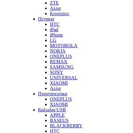
ZTE
Αλλα
Κονσολες
Πενακια
HTC
iPad
iPhone
LG
MOTOROLA
NOKIA
ONEPLUS
REMAX
SAMSUNG
SONY
UNIVERSAL
XIAOMI
Αλλα
Προστατευτικα
ONEPLUS
XIAOMI
Καλωδια USB
APPLE
BASEUS
BLACKBERRY
HTC