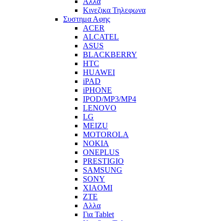
Αλλα
Κινεζικα Τηλεφωνα
Συστημα Αφης
ACER
ALCATEL
ASUS
BLACKBERRY
HTC
HUAWEI
iPAD
iPHONE
IPOD/MP3/MP4
LENOVO
LG
MEIZU
MOTOROLA
NOKIA
ONEPLUS
PRESTIGIO
SAMSUNG
SONY
XIAOMI
ZTE
Αλλα
Για Tablet