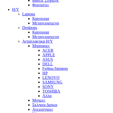
Βασεις Στηριξης
Φορτιστες
Η/Υ
Laptops
Καινουρια
Μεταχειρισμενα
Desktops
Καινουρια
Μεταχειρισμενα
Ανταλλακτικα H/Y
Μπαταριες
ACER
APPLE
ASUS
DELL
Fujitsu-Siemens
HP
LENOVO
SAMSUNG
SONY
TOSHIBA
Αλλα
Μνημες
Σκληροι Δισκοι
Ανεμιστηρες