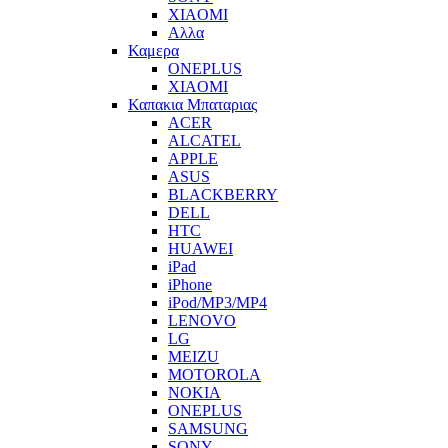
XIAOMI
Αλλα
Καμερα
ONEPLUS
XIAOMI
Καπακια Μπαταριας
ACER
ALCATEL
APPLE
ASUS
BLACKBERRY
DELL
HTC
HUAWEI
iPad
iPhone
iPod/MP3/MP4
LENOVO
LG
MEIZU
MOTOROLA
NOKIA
ONEPLUS
SAMSUNG
SONY